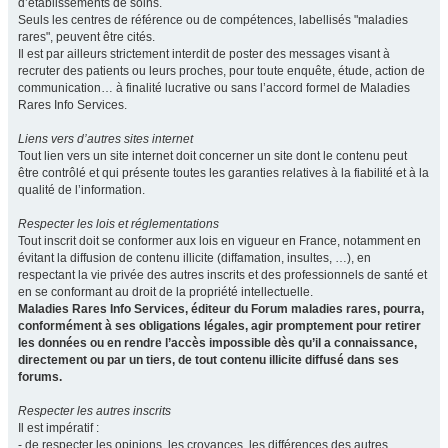
d’établissements de soins.
Seuls les centres de référence ou de compétences, labellisés "maladies
rares", peuvent être cités.
Il est par ailleurs strictement interdit de poster des messages visant à
recruter des patients ou leurs proches, pour toute enquête, étude, action de
communication… à finalité lucrative ou sans l’accord formel de Maladies
Rares Info Services.
Liens vers d’autres sites internet
Tout lien vers un site internet doit concerner un site dont le contenu peut
être contrôlé et qui présente toutes les garanties relatives à la fiabilité et à la
qualité de l’information.
Respecter les lois et réglementations
Tout inscrit doit se conformer aux lois en vigueur en France, notamment en
évitant la diffusion de contenu illicite (diffamation, insultes, …), en
respectant la vie privée des autres inscrits et des professionnels de santé et
en se conformant au droit de la propriété intellectuelle.
Maladies Rares Info Services, éditeur du Forum maladies rares, pourra,
conformément à ses obligations légales, agir promptement pour retirer
les données ou en rendre l’accès impossible dès qu’il a connaissance,
directement ou par un tiers, de tout contenu illicite diffusé dans ses
forums.
Respecter les autres inscrits
Il est impératif :
- de respecter les opinions, les croyances, les différences des autres