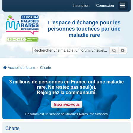
Inscription
Connexion
L'espace d'échange pour les
personnes touchées par une
maladie rare
Reche
Re
Accueil du forum
Charte
3 millions de personnes en France ont une maladie
rare. Ne restez pas seul(e).
Rejoignez la communauté.
Inscrivez-vous
Ce forum est un service de Maladies Rares Info Services
Charte