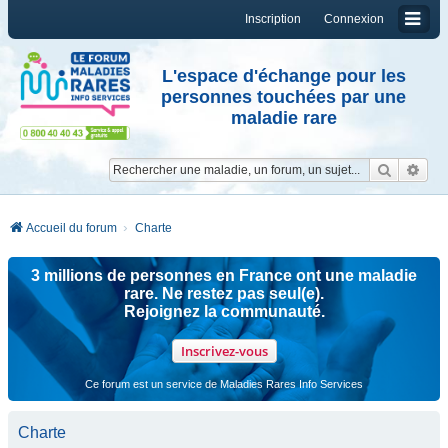
Inscription
Connexion
L'espace d'échange pour les
personnes touchées par une
maladie rare
Reche
Re
Accueil du forum
Charte
3 millions de personnes en France ont une maladie
rare. Ne restez pas seul(e).
Rejoignez la communauté.
Inscrivez-vous
Ce forum est un service de Maladies Rares Info Services
Charte