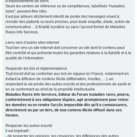
d’établissements de soins.
Seuls les centres de référence ou de compétences, labellisés "maladies
rares", peuvent être cités.
Il est par ailleurs strictement interdit de poster des messages visant à
recruter des patients ou leurs proches, pour toute enquête, étude, action de
communication… à finalité lucrative ou sans l’accord formel de Maladies
Rares Info Services.
Liens vers d’autres sites internet
Tout lien vers un site internet doit concerner un site dont le contenu peut
être contrôlé et qui présente toutes les garanties relatives à la fiabilité et à la
qualité de l’information.
Respecter les lois et réglementations
Tout inscrit doit se conformer aux lois en vigueur en France, notamment en
évitant la diffusion de contenu illicite (diffamation, insultes, …), en
respectant la vie privée des autres inscrits et des professionnels de santé et
en se conformant au droit de la propriété intellectuelle.
Maladies Rares Info Services, éditeur du Forum maladies rares, pourra,
conformément à ses obligations légales, agir promptement pour retirer
les données ou en rendre l’accès impossible dès qu’il a connaissance,
directement ou par un tiers, de tout contenu illicite diffusé dans ses
forums.
Respecter les autres inscrits
Il est impératif :
- de respecter les opinions, les croyances, les différences des autres