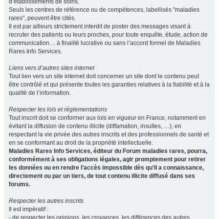
d’établissements de soins.
Seuls les centres de référence ou de compétences, labellisés "maladies
rares", peuvent être cités.
Il est par ailleurs strictement interdit de poster des messages visant à
recruter des patients ou leurs proches, pour toute enquête, étude, action de
communication… à finalité lucrative ou sans l’accord formel de Maladies
Rares Info Services.
Liens vers d’autres sites internet
Tout lien vers un site internet doit concerner un site dont le contenu peut
être contrôlé et qui présente toutes les garanties relatives à la fiabilité et à la
qualité de l’information.
Respecter les lois et réglementations
Tout inscrit doit se conformer aux lois en vigueur en France, notamment en
évitant la diffusion de contenu illicite (diffamation, insultes, …), en
respectant la vie privée des autres inscrits et des professionnels de santé et
en se conformant au droit de la propriété intellectuelle.
Maladies Rares Info Services, éditeur du Forum maladies rares, pourra,
conformément à ses obligations légales, agir promptement pour retirer
les données ou en rendre l’accès impossible dès qu’il a connaissance,
directement ou par un tiers, de tout contenu illicite diffusé dans ses
forums.
Respecter les autres inscrits
Il est impératif :
- de respecter les opinions, les croyances, les différences des autres