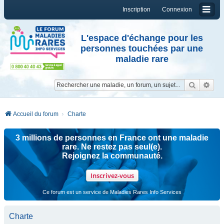
Inscription
Connexion
L'espace d'échange pour les
personnes touchées par une
maladie rare
Reche
Re
Accueil du forum
Charte
3 millions de personnes en France ont une maladie
rare. Ne restez pas seul(e).
Rejoignez la communauté.
Inscrivez-vous
Ce forum est un service de Maladies Rares Info Services
Charte