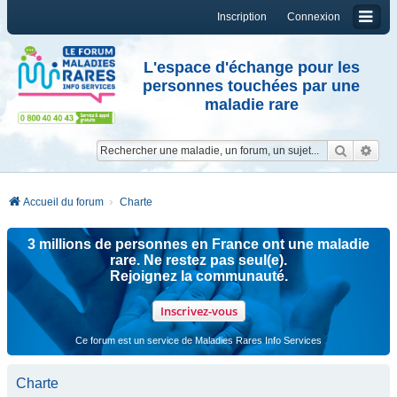
Inscription
Connexion
L'espace d'échange pour les
personnes touchées par une
maladie rare
Reche
Re
Accueil du forum
Charte
3 millions de personnes en France ont une maladie
rare. Ne restez pas seul(e).
Rejoignez la communauté.
Inscrivez-vous
Ce forum est un service de Maladies Rares Info Services
Charte