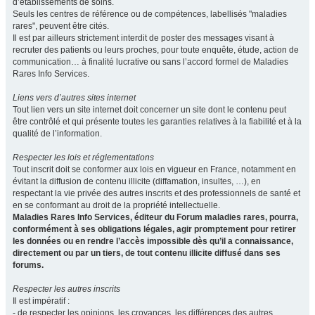
d’établissements de soins.
Seuls les centres de référence ou de compétences, labellisés "maladies
rares", peuvent être cités.
Il est par ailleurs strictement interdit de poster des messages visant à
recruter des patients ou leurs proches, pour toute enquête, étude, action de
communication… à finalité lucrative ou sans l’accord formel de Maladies
Rares Info Services.
Liens vers d’autres sites internet
Tout lien vers un site internet doit concerner un site dont le contenu peut
être contrôlé et qui présente toutes les garanties relatives à la fiabilité et à la
qualité de l’information.
Respecter les lois et réglementations
Tout inscrit doit se conformer aux lois en vigueur en France, notamment en
évitant la diffusion de contenu illicite (diffamation, insultes, …), en
respectant la vie privée des autres inscrits et des professionnels de santé et
en se conformant au droit de la propriété intellectuelle.
Maladies Rares Info Services, éditeur du Forum maladies rares, pourra,
conformément à ses obligations légales, agir promptement pour retirer
les données ou en rendre l’accès impossible dès qu’il a connaissance,
directement ou par un tiers, de tout contenu illicite diffusé dans ses
forums.
Respecter les autres inscrits
Il est impératif :
- de respecter les opinions, les croyances, les différences des autres