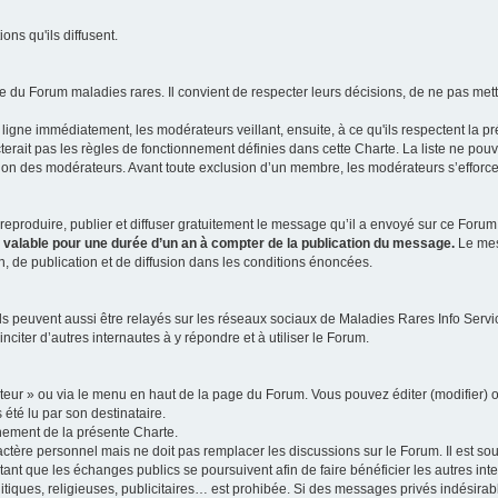
ns qu'ils diffusent.
 du Forum maladies rares. Il convient de respecter leurs décisions, de ne pas mettr
ligne immédiatement, les modérateurs veillant, ensuite, à ce qu'ils respectent la p
rait pas les règles de fonctionnement définies dans cette Charte. La liste ne pou
tion des modérateurs. Avant toute exclusion d’un membre, les modérateurs s’efforcen
eproduire, publier et diffuser gratuitement le message qu’il a envoyé sur ce Forum, 
t valable pour une durée d’un an à compter de la publication du message.
Le mess
n, de publication et de diffusion dans les conditions énoncées.
 peuvent aussi être relayés sur les réseaux sociaux de Maladies Rares Info Service
inciter d’autres internautes à y répondre et à utiliser le Forum.
ateur » ou via le menu en haut de la page du Forum. Vous pouvez éditer (modifier) o
 été lu par son destinataire.
nement de la présente Charte.
ère personnel mais ne doit pas remplacer les discussions sur le Forum. Il est souh
ant que les échanges publics se poursuivent afin de faire bénéficier les autres int
itiques, religieuses, publicitaires… est prohibée. Si des messages privés indésirabl