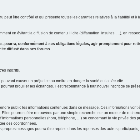
u peut être contrôlé et qui présente toutes les garanties relatives à la fiabilité et à l
ment en évitant la diffusion de contenu illicite (diffamation, insultes, …), en respec
s, pourra, conformément à ses obligations légales, agir promptement pour retir
icite diffusé dans ses forums.
res inscrits,
u pouvant causer un préjudice ou mettre en danger la santé ou la sécurité.
i pourrait brouiller les échanges. Il est recommandé à tout nouvel inscrit de se pr
’il rendre public les informations contenues dans ce message. Ces informations von
ons. Elles pourront être retrouvées par une simple recherche sur un moteur de recher
ic d’informations personnelles (nom, téléphone, …) ou concernant la vie privée des 
anger des coordonnées.
 ses propres messages pourra être reprise dans les réponses des autres participants,