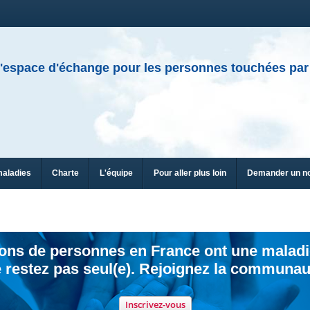
'espace d'échange pour les personnes touchées par
maladies
Charte
L'équipe
Pour aller plus loin
Demander un n
ions de personnes en France ont une maladi
 restez pas seul(e). Rejoignez la communau
Inscrivez-vous