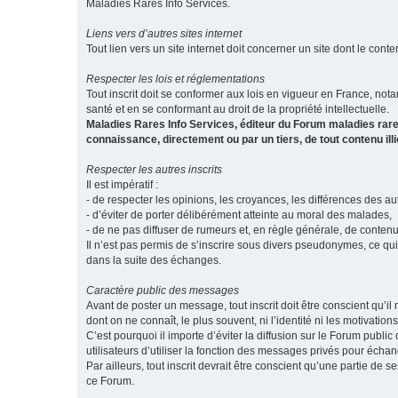
Maladies Rares Info Services.
Liens vers d’autres sites internet
Tout lien vers un site internet doit concerner un site dont le conten
Respecter les lois et réglementations
Tout inscrit doit se conformer aux lois en vigueur en France, notam
santé et en se conformant au droit de la propriété intellectuelle.
Maladies Rares Info Services, éditeur du Forum maladies rare
connaissance, directement ou par un tiers, de tout contenu ill
Respecter les autres inscrits
Il est impératif :
- de respecter les opinions, les croyances, les différences des aut
- d’éviter de porter délibérément atteinte au moral des malades,
- de ne pas diffuser de rumeurs et, en règle générale, de conten
Il n’est pas permis de s’inscrire sous divers pseudonymes, ce qu
dans la suite des échanges.
Caractère public des messages
Avant de poster un message, tout inscrit doit être conscient qu
dont on ne connaît, le plus souvent, ni l’identité ni les motivati
C’est pourquoi il importe d’éviter la diffusion sur le Forum publ
utilisateurs d’utiliser la fonction des messages privés pour éch
Par ailleurs, tout inscrit devrait être conscient qu’une partie de
ce Forum.