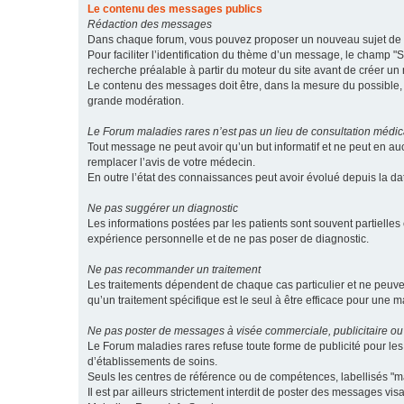
Le contenu des messages publics
Rédaction des messages
Dans chaque forum, vous pouvez proposer un nouveau sujet de di
Pour faciliter l’identification du thème d’un message, le champ "Su
recherche préalable à partir du moteur du site avant de créer un
Le contenu des messages doit être, dans la mesure du possible, br
grande modération.
Le Forum maladies rares n’est pas un lieu de consultation médic
Tout message ne peut avoir qu’un but informatif et ne peut en au
remplacer l’avis de votre médecin.
En outre l’état des connaissances peut avoir évolué depuis la d
Ne pas suggérer un diagnostic
Les informations postées par les patients sont souvent partielles 
expérience personnelle et de ne pas poser de diagnostic.
Ne pas recommander un traitement
Les traitements dépendent de chaque cas particulier et ne peuve
qu’un traitement spécifique est le seul à être efficace pour une m
Ne pas poster de messages à visée commerciale, publicitaire ou
Le Forum maladies rares refuse toute forme de publicité pour 
d’établissements de soins.
Seuls les centres de référence ou de compétences, labellisés "ma
Il est par ailleurs strictement interdit de poster des messages vi