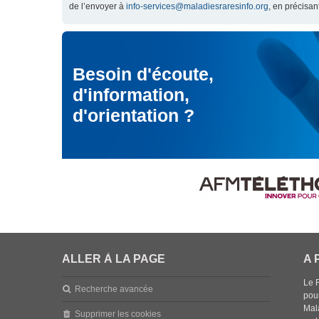
de l’envoyer à
info-services@maladiesraresinfo.org
, en précisan
Besoin d'écoute,
d'information,
d'orientation ?
ALLER À LA PAGE
A 
Le 
Recherche avancée
pou
Mala
Supprimer les cookies