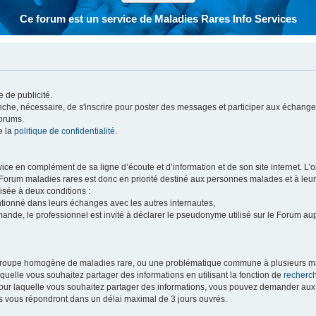
Ce forum est un service de Maladies Rares Info Services
 de publicité.
vanche, nécessaire, de s'inscrire pour poster des messages et participer aux échange
forums.
e la
politique de confidentialité
.
e en complément de sa ligne d’écoute et d’information et de son site internet. L'obj
 Forum maladies rares est donc en priorité destiné aux personnes malades et à leu
isée à deux conditions :
entionné dans leurs échanges avec les autres internautes,
mande, le professionnel est invité à déclarer le pseudonyme utilisé sur le Forum au
 groupe homogène de maladies rare, ou une problématique commune à plusieurs ma
aquelle vous souhaitez partager des informations en utilisant la fonction de
recherc
 pour laquelle vous souhaitez partager des informations, vous pouvez demander au
s vous répondront dans un délai maximal de 3 jours ouvrés.