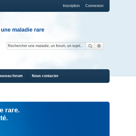
Inscription
Connexion
 une maladie rare
Rechercher
Recherche av
ouveau forum
Nous contacter
e rare.
té.