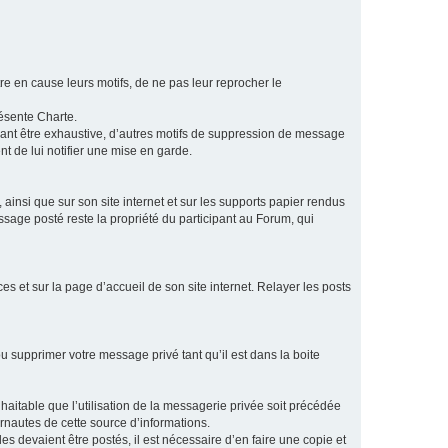
e en cause leurs motifs, de ne pas leur reprocher le
résente Charte.
vant être exhaustive, d’autres motifs de suppression de message
t de lui notifier une mise en garde.
ainsi que sur son site internet et sur les supports papier rendus
age posté reste la propriété du participant au Forum, qui
s et sur la page d’accueil de son site internet. Relayer les posts
u supprimer votre message privé tant qu’il est dans la boite
aitable que l’utilisation de la messagerie privée soit précédée
ernautes de cette source d’informations.
es devaient être postés, il est nécessaire d’en faire une copie et