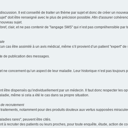
scussion. Il est conseillé de traiter un thème par sujet et donc de créer un nouv
jet" doit être renseigné avec le plus de précision possible. Afin d'assurer cohérence 
 nouveau sujet.
ef, clair, et ne pas contenir de "langage SMS" qui n’est pas compréhensible par tous
ale
cun cas être assimilé à un avis médical, même s’il provient d’un patient "expert" d
ate de publication des messages.
et ne concernent qu’un aspect de leur maladie. Leur historique n’est pas toujours pr
nt être dispensés qu’individuellement par un médecin. Il faut donc respecter les o
aladie, même si cela a été le cas dans sa propre situation.
 de recrutement
les traitements, notamment pour des produits douteux aux vertus supposées mira
ladies rares", peuvent être cités.
sant à recruter des patients ou leurs proches, pour toute enquête, étude, action de 