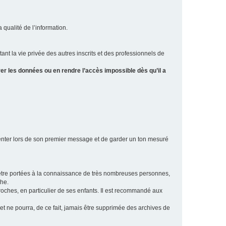
a qualité de l’information.
tant la vie privée des autres inscrits et des professionnels de
er les données ou en rendre l’accès impossible dès qu’il a
ésenter lors de son premier message et de garder un ton mesuré
t être portées à la connaissance de très nombreuses personnes,
che.
proches, en particulier de ses enfants. Il est recommandé aux
 et ne pourra, de ce fait, jamais être supprimée des archives de