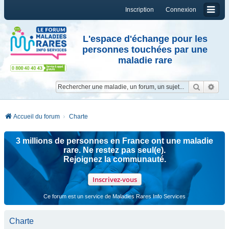
Inscription
Connexion
L'espace d'échange pour les
personnes touchées par une
maladie rare
Reche
Re
Accueil du forum
Charte
3 millions de personnes en France ont une maladie
rare. Ne restez pas seul(e).
Rejoignez la communauté.
Inscrivez-vous
Ce forum est un service de Maladies Rares Info Services
Charte