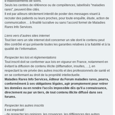
d’établissements de soins.
Seuls les centres de référence ou de compétences, labellisés "maladies
rares", peuvent être cités.
Il est par ailleurs strictement interdit de poster des messages visant à
recruter des patients ou leurs proches, pour toute enquête, étude, action de
communication… à finalité lucrative ou sans l’accord formel de Maladies
Rares Info Services.
Liens vers d’autres sites internet
Tout lien vers un site internet doit concerner un site dont le contenu peut
être contrôlé et qui présente toutes les garanties relatives à la fiabilité et à la
qualité de l’information.
Respecter les lois et réglementations
Tout inscrit doit se conformer aux lois en vigueur en France, notamment en
évitant la diffusion de contenu illicite (diffamation, insultes, …), en
respectant la vie privée des autres inscrits et des professionnels de santé et
en se conformant au droit de la propriété intellectuelle.
Maladies Rares Info Services, éditeur du Forum maladies rares, pourra,
conformément à ses obligations légales, agir promptement pour retirer
les données ou en rendre l’accès impossible dès qu’il a connaissance,
directement ou par un tiers, de tout contenu illicite diffusé dans ses
forums.
Respecter les autres inscrits
Il est impératif :
- de respecter les opinions, les croyances, les différences des autres