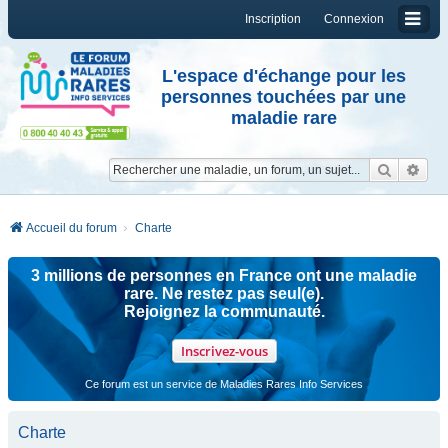
Inscription
Connexion
L'espace d'échange pour les
personnes touchées par une
maladie rare
Reche
Re
Accueil du forum
Charte
3 millions de personnes en France ont une maladie
rare. Ne restez pas seul(e).
Rejoignez la communauté.
Inscrivez-vous
Ce forum est un service de Maladies Rares Info Services
Charte