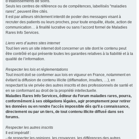
d’établissements de soins.
Seuls les centres de référence ou de compétences, labellisés "maladies
rares", peuvent être cités.
Il est par ailleurs strictement interdit de poster des messages visant à
recruter des patients ou leurs proches, pour toute enquête, étude, action de
communication… à finalité lucrative ou sans l’accord formel de Maladies
Rares Info Services.
Liens vers d’autres sites internet
Tout lien vers un site internet doit concerner un site dont le contenu peut
être contrôlé et qui présente toutes les garanties relatives à la fiabilité et à la
qualité de l’information.
Respecter les lois et réglementations
Tout inscrit doit se conformer aux lois en vigueur en France, notamment en
évitant la diffusion de contenu illicite (diffamation, insultes, …), en
respectant la vie privée des autres inscrits et des professionnels de santé et
en se conformant au droit de la propriété intellectuelle.
Maladies Rares Info Services, éditeur du Forum maladies rares, pourra,
conformément à ses obligations légales, agir promptement pour retirer
les données ou en rendre l’accès impossible dès qu’il a connaissance,
directement ou par un tiers, de tout contenu illicite diffusé dans ses
forums.
Respecter les autres inscrits
Il est impératif :
- de respecter les opinions, les croyances, les différences des autres