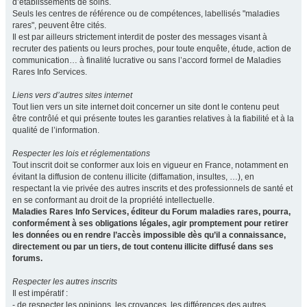
d’établissements de soins.
Seuls les centres de référence ou de compétences, labellisés "maladies
rares", peuvent être cités.
Il est par ailleurs strictement interdit de poster des messages visant à
recruter des patients ou leurs proches, pour toute enquête, étude, action de
communication… à finalité lucrative ou sans l’accord formel de Maladies
Rares Info Services.
Liens vers d’autres sites internet
Tout lien vers un site internet doit concerner un site dont le contenu peut
être contrôlé et qui présente toutes les garanties relatives à la fiabilité et à la
qualité de l’information.
Respecter les lois et réglementations
Tout inscrit doit se conformer aux lois en vigueur en France, notamment en
évitant la diffusion de contenu illicite (diffamation, insultes, …), en
respectant la vie privée des autres inscrits et des professionnels de santé et
en se conformant au droit de la propriété intellectuelle.
Maladies Rares Info Services, éditeur du Forum maladies rares, pourra,
conformément à ses obligations légales, agir promptement pour retirer
les données ou en rendre l’accès impossible dès qu’il a connaissance,
directement ou par un tiers, de tout contenu illicite diffusé dans ses
forums.
Respecter les autres inscrits
Il est impératif :
- de respecter les opinions, les croyances, les différences des autres