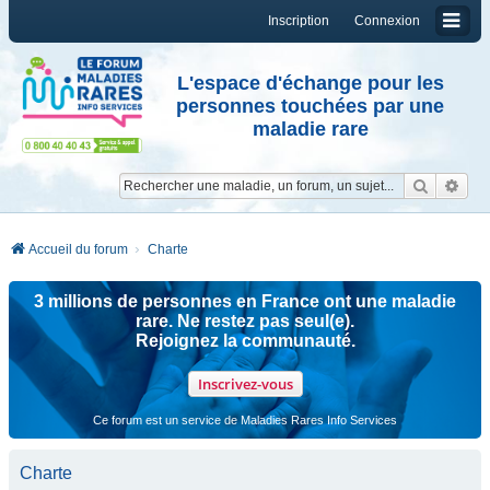
Inscription
Connexion
L'espace d'échange pour les
personnes touchées par une
maladie rare
Reche
Re
Accueil du forum
Charte
3 millions de personnes en France ont une maladie
rare. Ne restez pas seul(e).
Rejoignez la communauté.
Inscrivez-vous
Ce forum est un service de Maladies Rares Info Services
Charte