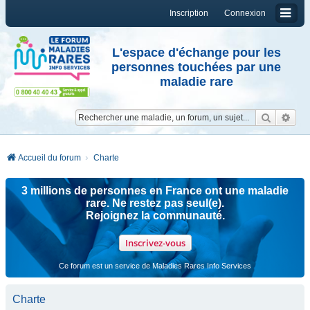
Inscription
Connexion
L'espace d'échange pour les
personnes touchées par une
maladie rare
Reche
Re
Accueil du forum
Charte
3 millions de personnes en France ont une maladie
rare. Ne restez pas seul(e).
Rejoignez la communauté.
Inscrivez-vous
Ce forum est un service de Maladies Rares Info Services
Charte