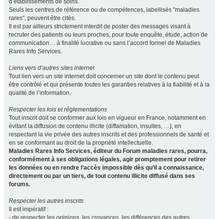
d’établissements de soins.
Seuls les centres de référence ou de compétences, labellisés "maladies
rares", peuvent être cités.
Il est par ailleurs strictement interdit de poster des messages visant à
recruter des patients ou leurs proches, pour toute enquête, étude, action de
communication… à finalité lucrative ou sans l’accord formel de Maladies
Rares Info Services.
Liens vers d’autres sites internet
Tout lien vers un site internet doit concerner un site dont le contenu peut
être contrôlé et qui présente toutes les garanties relatives à la fiabilité et à la
qualité de l’information.
Respecter les lois et réglementations
Tout inscrit doit se conformer aux lois en vigueur en France, notamment en
évitant la diffusion de contenu illicite (diffamation, insultes, …), en
respectant la vie privée des autres inscrits et des professionnels de santé et
en se conformant au droit de la propriété intellectuelle.
Maladies Rares Info Services, éditeur du Forum maladies rares, pourra,
conformément à ses obligations légales, agir promptement pour retirer
les données ou en rendre l’accès impossible dès qu’il a connaissance,
directement ou par un tiers, de tout contenu illicite diffusé dans ses
forums.
Respecter les autres inscrits
Il est impératif :
- de respecter les opinions, les croyances, les différences des autres