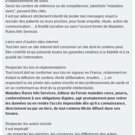
d’établissements de soins.
Seuls les centres de référence ou de compétences, labellisés "maladies
rares", peuvent être cités.
Il est par ailleurs strictement interdit de poster des messages visant à
recruter des patients ou leurs proches, pour toute enquête, étude, action de
communication… à finalité lucrative ou sans l’accord formel de Maladies
Rares Info Services.
Liens vers d’autres sites internet
Tout lien vers un site internet doit concerner un site dont le contenu peut
être contrôlé et qui présente toutes les garanties relatives à la fiabilité et à la
qualité de l’information.
Respecter les lois et réglementations
Tout inscrit doit se conformer aux lois en vigueur en France, notamment en
évitant la diffusion de contenu illicite (diffamation, insultes, …), en
respectant la vie privée des autres inscrits et des professionnels de santé et
en se conformant au droit de la propriété intellectuelle.
Maladies Rares Info Services, éditeur du Forum maladies rares, pourra,
conformément à ses obligations légales, agir promptement pour retirer
les données ou en rendre l’accès impossible dès qu’il a connaissance,
directement ou par un tiers, de tout contenu illicite diffusé dans ses
forums.
Respecter les autres inscrits
Il est impératif :
- de respecter les opinions, les croyances, les différences des autres