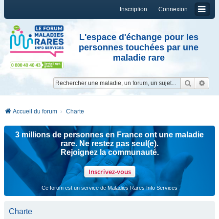
Inscription
Connexion
L'espace d'échange pour les
personnes touchées par une
maladie rare
Reche
Re
Accueil du forum
Charte
3 millions de personnes en France ont une maladie
rare. Ne restez pas seul(e).
Rejoignez la communauté.
Inscrivez-vous
Ce forum est un service de Maladies Rares Info Services
Charte