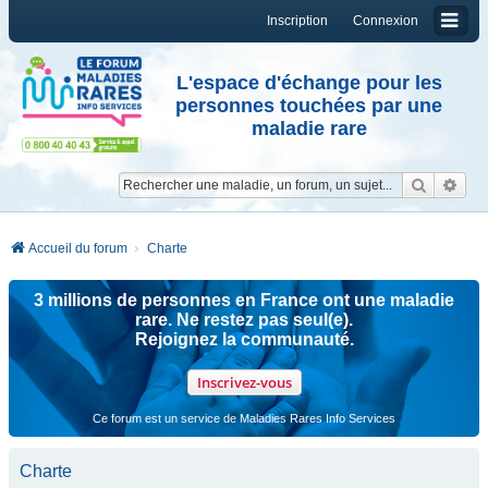
Inscription
Connexion
L'espace d'échange pour les
personnes touchées par une
maladie rare
Reche
Re
Accueil du forum
Charte
3 millions de personnes en France ont une maladie
rare. Ne restez pas seul(e).
Rejoignez la communauté.
Inscrivez-vous
Ce forum est un service de Maladies Rares Info Services
Charte