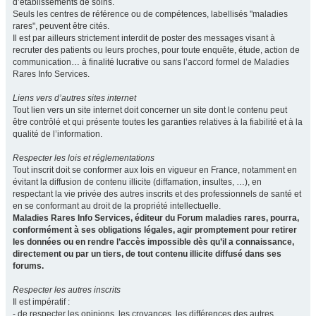
d’établissements de soins.
Seuls les centres de référence ou de compétences, labellisés "maladies
rares", peuvent être cités.
Il est par ailleurs strictement interdit de poster des messages visant à
recruter des patients ou leurs proches, pour toute enquête, étude, action de
communication… à finalité lucrative ou sans l’accord formel de Maladies
Rares Info Services.
Liens vers d’autres sites internet
Tout lien vers un site internet doit concerner un site dont le contenu peut
être contrôlé et qui présente toutes les garanties relatives à la fiabilité et à la
qualité de l’information.
Respecter les lois et réglementations
Tout inscrit doit se conformer aux lois en vigueur en France, notamment en
évitant la diffusion de contenu illicite (diffamation, insultes, …), en
respectant la vie privée des autres inscrits et des professionnels de santé et
en se conformant au droit de la propriété intellectuelle.
Maladies Rares Info Services, éditeur du Forum maladies rares, pourra,
conformément à ses obligations légales, agir promptement pour retirer
les données ou en rendre l’accès impossible dès qu’il a connaissance,
directement ou par un tiers, de tout contenu illicite diffusé dans ses
forums.
Respecter les autres inscrits
Il est impératif :
- de respecter les opinions, les croyances, les différences des autres