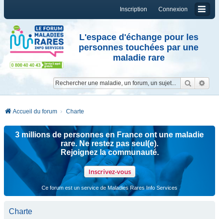
Inscription
Connexion
L'espace d'échange pour les
personnes touchées par une
maladie rare
Reche
Re
Accueil du forum
Charte
3 millions de personnes en France ont une maladie
rare. Ne restez pas seul(e).
Rejoignez la communauté.
Inscrivez-vous
Ce forum est un service de Maladies Rares Info Services
Charte