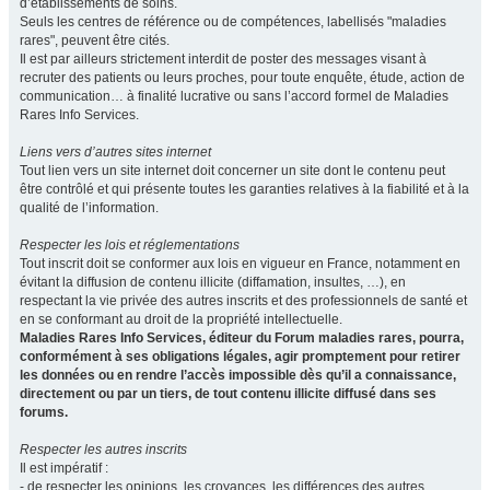
d’établissements de soins.
Seuls les centres de référence ou de compétences, labellisés "maladies
rares", peuvent être cités.
Il est par ailleurs strictement interdit de poster des messages visant à
recruter des patients ou leurs proches, pour toute enquête, étude, action de
communication… à finalité lucrative ou sans l’accord formel de Maladies
Rares Info Services.
Liens vers d’autres sites internet
Tout lien vers un site internet doit concerner un site dont le contenu peut
être contrôlé et qui présente toutes les garanties relatives à la fiabilité et à la
qualité de l’information.
Respecter les lois et réglementations
Tout inscrit doit se conformer aux lois en vigueur en France, notamment en
évitant la diffusion de contenu illicite (diffamation, insultes, …), en
respectant la vie privée des autres inscrits et des professionnels de santé et
en se conformant au droit de la propriété intellectuelle.
Maladies Rares Info Services, éditeur du Forum maladies rares, pourra,
conformément à ses obligations légales, agir promptement pour retirer
les données ou en rendre l’accès impossible dès qu’il a connaissance,
directement ou par un tiers, de tout contenu illicite diffusé dans ses
forums.
Respecter les autres inscrits
Il est impératif :
- de respecter les opinions, les croyances, les différences des autres