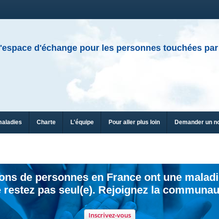
'espace d'échange pour les personnes touchées par
maladies
Charte
L'équipe
Pour aller plus loin
Demander un n
ions de personnes en France ont une maladi
 restez pas seul(e). Rejoignez la communau
Inscrivez-vous