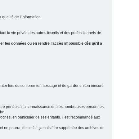
a qualité de l’information.
tant la vie privée des autres inscrits et des professionnels de
er les données ou en rendre l’accès impossible dès qu’il a
ésenter lors de son premier message et de garder un ton mesuré
t être portées à la connaissance de très nombreuses personnes,
che.
proches, en particulier de ses enfants. Il est recommandé aux
 et ne pourra, de ce fait, jamais être supprimée des archives de