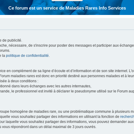
Ce forum est un service de Maladies Rares Info Services
 de publicité.
vanche, nécessaire, de s'inscrire pour poster des messages et participer aux échange
forums.
e la
politique de confidentialité
.
e en complément de sa ligne d’écoute et d’information et de son site internet. L'obj
 Forum maladies rares est donc en priorité destiné aux personnes malades et à leu
isée à deux conditions :
entionné dans leurs échanges avec les autres internautes,
mande, le professionnel est invité à déclarer le pseudonyme utilisé sur le Forum au
 groupe homogène de maladies rare, ou une problématique commune à plusieurs ma
aquelle vous souhaitez partager des informations en utilisant la fonction de
recherc
 pour laquelle vous souhaitez partager des informations, vous pouvez demander au
s vous répondront dans un délai maximal de 3 jours ouvrés.