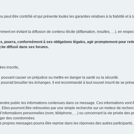
u peut être contrôlé et qui présente toutes les garanties relatives à la fiabilité et à l
ment en évitant la diffusion de contenu illicite (diffamation, insultes, …), en respec
s, pourra, conformément à ses obligations légales, agir promptement pour retir
icite diffusé dans ses forums.
res inscrits,
u pouvant causer un préjudice ou mettre en danger la santé ou la sécurité.
i pourrait brouiller les échanges. Il est recommandé à tout nouvel inscrit de se pr
’il rendre public les informations contenues dans ce message. Ces informations von
ons. Elles pourront être retrouvées par une simple recherche sur un moteur de recher
ic d’informations personnelles (nom, téléphone, …) ou concernant la vie privée des 
anger des coordonnées.
 ses propres messages pourra être reprise dans les réponses des autres participants,