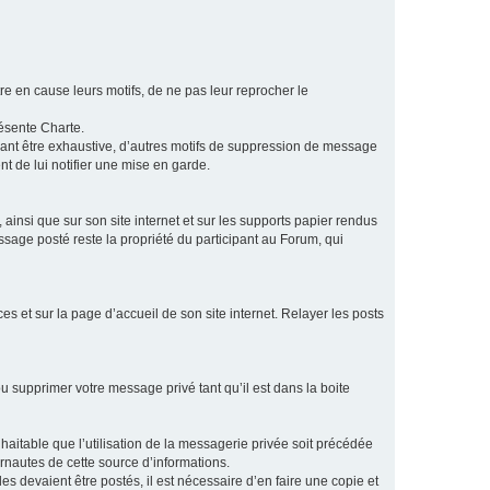
e en cause leurs motifs, de ne pas leur reprocher le
résente Charte.
vant être exhaustive, d’autres motifs de suppression de message
t de lui notifier une mise en garde.
ainsi que sur son site internet et sur les supports papier rendus
age posté reste la propriété du participant au Forum, qui
s et sur la page d’accueil de son site internet. Relayer les posts
u supprimer votre message privé tant qu’il est dans la boite
aitable que l’utilisation de la messagerie privée soit précédée
ernautes de cette source d’informations.
es devaient être postés, il est nécessaire d’en faire une copie et