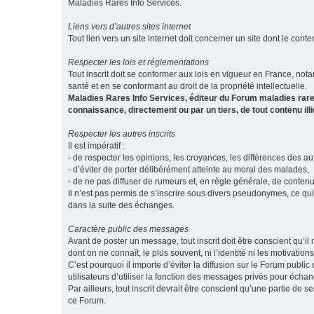
Maladies Rares Info Services.
Liens vers d’autres sites internet
Tout lien vers un site internet doit concerner un site dont le conten
Respecter les lois et réglementations
Tout inscrit doit se conformer aux lois en vigueur en France, notam
santé et en se conformant au droit de la propriété intellectuelle.
Maladies Rares Info Services, éditeur du Forum maladies rare
connaissance, directement ou par un tiers, de tout contenu ill
Respecter les autres inscrits
Il est impératif :
- de respecter les opinions, les croyances, les différences des aut
- d’éviter de porter délibérément atteinte au moral des malades,
- de ne pas diffuser de rumeurs et, en règle générale, de conten
Il n’est pas permis de s’inscrire sous divers pseudonymes, ce qu
dans la suite des échanges.
Caractère public des messages
Avant de poster un message, tout inscrit doit être conscient qu
dont on ne connaît, le plus souvent, ni l’identité ni les motivati
C’est pourquoi il importe d’éviter la diffusion sur le Forum publ
utilisateurs d’utiliser la fonction des messages privés pour éch
Par ailleurs, tout inscrit devrait être conscient qu’une partie de
ce Forum.