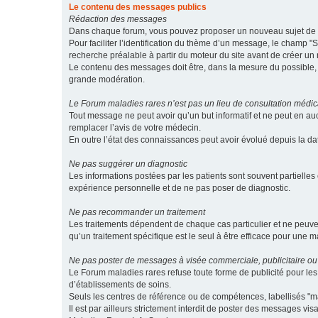
Le contenu des messages publics
Rédaction des messages
Dans chaque forum, vous pouvez proposer un nouveau sujet de di
Pour faciliter l’identification du thème d’un message, le champ "Su
recherche préalable à partir du moteur du site avant de créer un
Le contenu des messages doit être, dans la mesure du possible, br
grande modération.
Le Forum maladies rares n’est pas un lieu de consultation médic
Tout message ne peut avoir qu’un but informatif et ne peut en au
remplacer l’avis de votre médecin.
En outre l’état des connaissances peut avoir évolué depuis la d
Ne pas suggérer un diagnostic
Les informations postées par les patients sont souvent partielles 
expérience personnelle et de ne pas poser de diagnostic.
Ne pas recommander un traitement
Les traitements dépendent de chaque cas particulier et ne peuve
qu’un traitement spécifique est le seul à être efficace pour une m
Ne pas poster de messages à visée commerciale, publicitaire ou
Le Forum maladies rares refuse toute forme de publicité pour 
d’établissements de soins.
Seuls les centres de référence ou de compétences, labellisés "ma
Il est par ailleurs strictement interdit de poster des messages vi