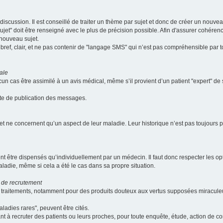
scussion. Il est conseillé de traiter un thème par sujet et donc de créer un nouv
jet" doit être renseigné avec le plus de précision possible. Afin d'assurer cohérence 
 nouveau sujet.
ef, clair, et ne pas contenir de "langage SMS" qui n’est pas compréhensible par tous
ale
cun cas être assimilé à un avis médical, même s’il provient d’un patient "expert" d
ate de publication des messages.
et ne concernent qu’un aspect de leur maladie. Leur historique n’est pas toujours pr
nt être dispensés qu’individuellement par un médecin. Il faut donc respecter les o
aladie, même si cela a été le cas dans sa propre situation.
 de recrutement
les traitements, notamment pour des produits douteux aux vertus supposées mira
ladies rares", peuvent être cités.
sant à recruter des patients ou leurs proches, pour toute enquête, étude, action de 