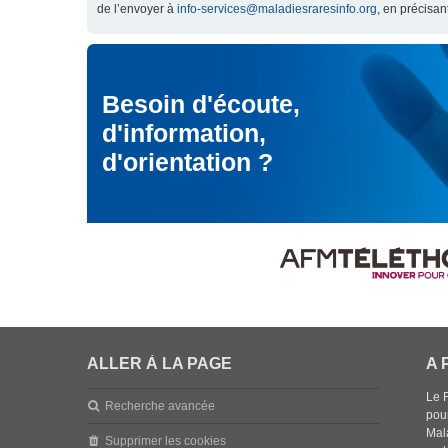
de l’envoyer à
info-services@maladiesraresinfo.org
, en précisan
Besoin d'écoute,
d'information,
d'orientation ?
ALLER À LA PAGE
A 
Le 
Recherche avancée
pou
Mala
Supprimer les cookies