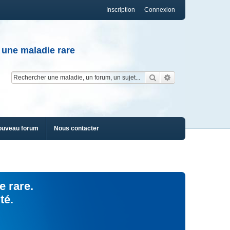
Inscription
Connexion
 une maladie rare
Rechercher
Recherche av
ouveau forum
Nous contacter
e rare.
té.