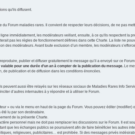
ns qu'ils diffusent.
 du Forum maladies rares. Il convient de respecter leurs décisions, de ne pas mettr
ligne immédiatement, les modérateurs veillant, ensuite, à ce qu'ils respectent la p
rait pas les règles de fonctionnement définies dans cette Charte. La liste ne pou
tion des modérateurs. Avant toute exclusion d’un membre, les modérateurs s’efforcen
eproduire, publier et diffuser gratuitement le message qu’il a envoyé sur ce Forum, 
t valable pour une durée d’un an à compter de la publication du message.
Le mess
n, de publication et de diffusion dans les conditions énoncées.
 peuvent aussi être relayés sur les réseaux sociaux de Maladies Rares Info Service
inciter d’autres internautes à y répondre et à utiliser le Forum.
ateur » ou via le menu en haut de la page du Forum. Vous pouvez éditer (modifier) o
 été lu par son destinataire.
nement de la présente Charte.
ère personnel mais ne doit pas remplacer les discussions sur le Forum. Il est souh
ant que les échanges publics se poursuivent afin de faire bénéficier les autres int
itiques, religieuses, publicitaires… est prohibée. Si des messages privés indésirabl