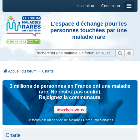
Inscription
Connexion
L'espace d'échange pour les
personnes touchées par une
maladie rare
Reche
Re
Accueil du forum
Charte
3 millions de personnes en France ont une maladie
rare. Ne restez pas seul(e).
Rejoignez la communauté.
Inscrivez-vous
Ce forum est un service de Maladies Rares Info Services
Charte