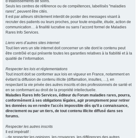
d’établissements de soins.
Seuls les centres de référence ou de compétences, labellisés "maladies
rares", peuvent être cités.
Il est par ailleurs strictement interdit de poster des messages visant à
recruter des patients ou leurs proches, pour toute enquête, étude, action de
communication… à finalité lucrative ou sans l’accord formel de Maladies
Rares Info Services.
Liens vers d’autres sites internet
Tout lien vers un site internet doit concerner un site dont le contenu peut
être contrôlé et qui présente toutes les garanties relatives à la fiabilité et à la
qualité de l’information.
Respecter les lois et réglementations
Tout inscrit doit se conformer aux lois en vigueur en France, notamment en
évitant la diffusion de contenu illicite (diffamation, insultes, …), en
respectant la vie privée des autres inscrits et des professionnels de santé et
en se conformant au droit de la propriété intellectuelle.
Maladies Rares Info Services, éditeur du Forum maladies rares, pourra,
conformément à ses obligations légales, agir promptement pour retirer
les données ou en rendre l’accès impossible dès qu’il a connaissance,
directement ou par un tiers, de tout contenu illicite diffusé dans ses
forums.
Respecter les autres inscrits
Il est impératif :
- de respecter les opinions, les croyances, les différences des autres