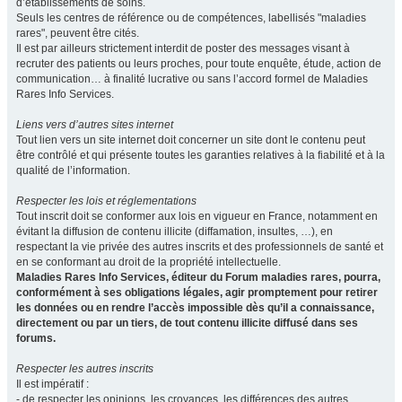
d’établissements de soins.
Seuls les centres de référence ou de compétences, labellisés "maladies
rares", peuvent être cités.
Il est par ailleurs strictement interdit de poster des messages visant à
recruter des patients ou leurs proches, pour toute enquête, étude, action de
communication… à finalité lucrative ou sans l’accord formel de Maladies
Rares Info Services.
Liens vers d’autres sites internet
Tout lien vers un site internet doit concerner un site dont le contenu peut
être contrôlé et qui présente toutes les garanties relatives à la fiabilité et à la
qualité de l’information.
Respecter les lois et réglementations
Tout inscrit doit se conformer aux lois en vigueur en France, notamment en
évitant la diffusion de contenu illicite (diffamation, insultes, …), en
respectant la vie privée des autres inscrits et des professionnels de santé et
en se conformant au droit de la propriété intellectuelle.
Maladies Rares Info Services, éditeur du Forum maladies rares, pourra,
conformément à ses obligations légales, agir promptement pour retirer
les données ou en rendre l’accès impossible dès qu’il a connaissance,
directement ou par un tiers, de tout contenu illicite diffusé dans ses
forums.
Respecter les autres inscrits
Il est impératif :
- de respecter les opinions, les croyances, les différences des autres