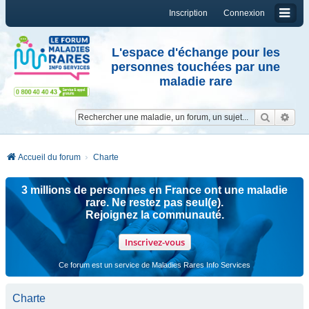
Inscription
Connexion
L'espace d'échange pour les
personnes touchées par une
maladie rare
Reche
Re
Accueil du forum
Charte
3 millions de personnes en France ont une maladie
rare. Ne restez pas seul(e).
Rejoignez la communauté.
Inscrivez-vous
Ce forum est un service de Maladies Rares Info Services
Charte