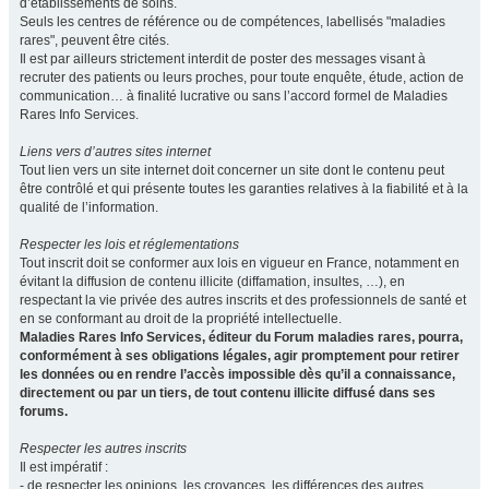
d’établissements de soins.
Seuls les centres de référence ou de compétences, labellisés "maladies
rares", peuvent être cités.
Il est par ailleurs strictement interdit de poster des messages visant à
recruter des patients ou leurs proches, pour toute enquête, étude, action de
communication… à finalité lucrative ou sans l’accord formel de Maladies
Rares Info Services.
Liens vers d’autres sites internet
Tout lien vers un site internet doit concerner un site dont le contenu peut
être contrôlé et qui présente toutes les garanties relatives à la fiabilité et à la
qualité de l’information.
Respecter les lois et réglementations
Tout inscrit doit se conformer aux lois en vigueur en France, notamment en
évitant la diffusion de contenu illicite (diffamation, insultes, …), en
respectant la vie privée des autres inscrits et des professionnels de santé et
en se conformant au droit de la propriété intellectuelle.
Maladies Rares Info Services, éditeur du Forum maladies rares, pourra,
conformément à ses obligations légales, agir promptement pour retirer
les données ou en rendre l’accès impossible dès qu’il a connaissance,
directement ou par un tiers, de tout contenu illicite diffusé dans ses
forums.
Respecter les autres inscrits
Il est impératif :
- de respecter les opinions, les croyances, les différences des autres