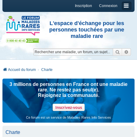
Inscription
Connexion
L'espace d'échange pour les
personnes touchées par une
maladie rare
Reche
Re
Accueil du forum
Charte
3 millions de personnes en France ont une maladie
rare. Ne restez pas seul(e).
Rejoignez la communauté.
Inscrivez-vous
Ce forum est un service de Maladies Rares Info Services
Charte