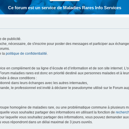
Ce forum est un service de Maladies Rares Info Services
 de publicité.
vanche, nécessaire, de s'inscrire pour poster des messages et participer aux échange
forums.
e la
politique de confidentialité
.
e en complément de sa ligne d’écoute et d’information et de son site internet. L'obj
 Forum maladies rares est donc en priorité destiné aux personnes malades et à leu
isée à deux conditions :
entionné dans leurs échanges avec les autres internautes,
mande, le professionnel est invité à déclarer le pseudonyme utilisé sur le Forum au
 groupe homogène de maladies rare, ou une problématique commune à plusieurs ma
aquelle vous souhaitez partager des informations en utilisant la fonction de
recherc
 pour laquelle vous souhaitez partager des informations, vous pouvez demander au
s vous répondront dans un délai maximal de 3 jours ouvrés.