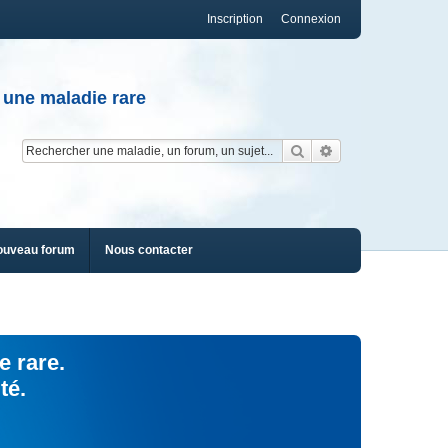
Inscription
Connexion
 une maladie rare
Rechercher
Recherche av
ouveau forum
Nous contacter
e rare.
té.