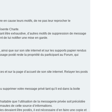
e en cause leurs motifs, de ne pas leur reprocher le
résente Charte.
vant être exhaustive, d’autres motifs de suppression de message
t de lui notifier une mise en garde.
ainsi que sur son site internet et sur les supports papier rendus
age posté reste la propriété du participant au Forum, qui
s et sur la page d’accueil de son site internet. Relayer les posts
u supprimer votre message privé tant qu’il est dans la boite
aitable que l’utilisation de la messagerie privée soit précédée
ernautes de cette source d’informations.
es devaient être postés, il est nécessaire d’en faire une copie et