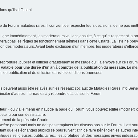
ns qu'ils diffusent.
 du Forum maladies rares. Il convient de respecter leurs décisions, de ne pas mettr
ligne immédiatement, les modérateurs veillant, ensuite, à ce qu'ils respectent la p
rait pas les règles de fonctionnement définies dans cette Charte. La liste ne pou
tion des modérateurs. Avant toute exclusion d’un membre, les modérateurs s’efforcen
eproduire, publier et diffuser gratuitement le message qu’il a envoyé sur ce Forum, 
t valable pour une durée d’un an à compter de la publication du message.
Le mess
n, de publication et de diffusion dans les conditions énoncées.
 peuvent aussi être relayés sur les réseaux sociaux de Maladies Rares Info Service
inciter d’autres internautes à y répondre et à utiliser le Forum.
ateur » ou via le menu en haut de la page du Forum. Vous pouvez éditer (modifier) o
 été lu par son destinataire.
nement de la présente Charte.
ère personnel mais ne doit pas remplacer les discussions sur le Forum. Il est souh
ant que les échanges publics se poursuivent afin de faire bénéficier les autres int
itiques, religieuses, publicitaires… est prohibée. Si des messages privés indésirabl