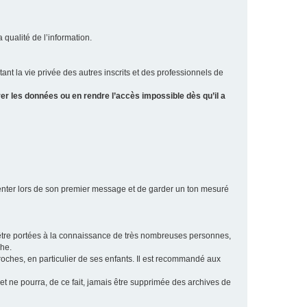
a qualité de l’information.
tant la vie privée des autres inscrits et des professionnels de
er les données ou en rendre l’accès impossible dès qu’il a
ésenter lors de son premier message et de garder un ton mesuré
t être portées à la connaissance de très nombreuses personnes,
che.
proches, en particulier de ses enfants. Il est recommandé aux
 et ne pourra, de ce fait, jamais être supprimée des archives de