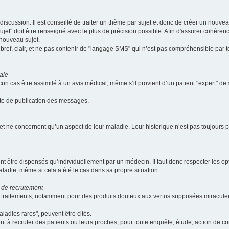
scussion. Il est conseillé de traiter un thème par sujet et donc de créer un nouv
jet" doit être renseigné avec le plus de précision possible. Afin d'assurer cohérence 
 nouveau sujet.
ef, clair, et ne pas contenir de "langage SMS" qui n’est pas compréhensible par tous
ale
cun cas être assimilé à un avis médical, même s’il provient d’un patient "expert" d
ate de publication des messages.
et ne concernent qu’un aspect de leur maladie. Leur historique n’est pas toujours pr
nt être dispensés qu’individuellement par un médecin. Il faut donc respecter les o
aladie, même si cela a été le cas dans sa propre situation.
 de recrutement
les traitements, notamment pour des produits douteux aux vertus supposées mira
ladies rares", peuvent être cités.
sant à recruter des patients ou leurs proches, pour toute enquête, étude, action de 