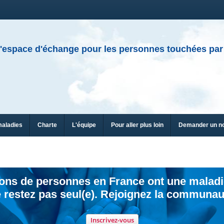
'espace d'échange pour les personnes touchées par
maladies
Charte
L'équipe
Pour aller plus loin
Demander un n
ions de personnes en France ont une maladi
 restez pas seul(e). Rejoignez la communau
Inscrivez-vous