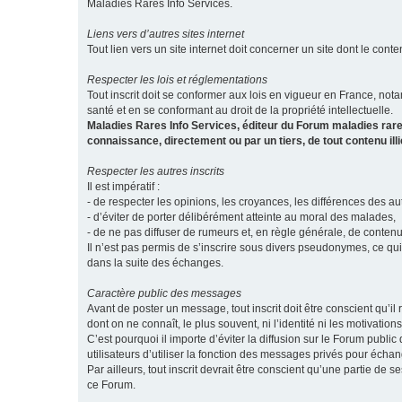
Maladies Rares Info Services.
Liens vers d’autres sites internet
Tout lien vers un site internet doit concerner un site dont le conten
Respecter les lois et réglementations
Tout inscrit doit se conformer aux lois en vigueur en France, notam
santé et en se conformant au droit de la propriété intellectuelle.
Maladies Rares Info Services, éditeur du Forum maladies rare
connaissance, directement ou par un tiers, de tout contenu ill
Respecter les autres inscrits
Il est impératif :
- de respecter les opinions, les croyances, les différences des aut
- d’éviter de porter délibérément atteinte au moral des malades,
- de ne pas diffuser de rumeurs et, en règle générale, de conten
Il n’est pas permis de s’inscrire sous divers pseudonymes, ce qu
dans la suite des échanges.
Caractère public des messages
Avant de poster un message, tout inscrit doit être conscient qu
dont on ne connaît, le plus souvent, ni l’identité ni les motivati
C’est pourquoi il importe d’éviter la diffusion sur le Forum publ
utilisateurs d’utiliser la fonction des messages privés pour éch
Par ailleurs, tout inscrit devrait être conscient qu’une partie de
ce Forum.