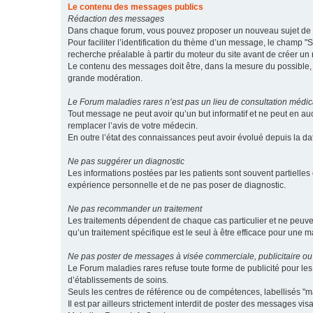
Le contenu des messages publics
Rédaction des messages
Dans chaque forum, vous pouvez proposer un nouveau sujet de di
Pour faciliter l’identification du thème d’un message, le champ "Su
recherche préalable à partir du moteur du site avant de créer un
Le contenu des messages doit être, dans la mesure du possible, br
grande modération.
Le Forum maladies rares n’est pas un lieu de consultation médic
Tout message ne peut avoir qu’un but informatif et ne peut en au
remplacer l’avis de votre médecin.
En outre l’état des connaissances peut avoir évolué depuis la d
Ne pas suggérer un diagnostic
Les informations postées par les patients sont souvent partielles 
expérience personnelle et de ne pas poser de diagnostic.
Ne pas recommander un traitement
Les traitements dépendent de chaque cas particulier et ne peuve
qu’un traitement spécifique est le seul à être efficace pour une m
Ne pas poster de messages à visée commerciale, publicitaire ou
Le Forum maladies rares refuse toute forme de publicité pour 
d’établissements de soins.
Seuls les centres de référence ou de compétences, labellisés "ma
Il est par ailleurs strictement interdit de poster des messages vi