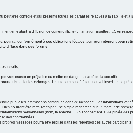
u peut être contrôlé et qui présente toutes les garanties relatives à la fiabilité et à l
ment en évitant la diffusion de contenu illicite (diffamation, insultes, …), en respec
s, pourra, conformément à ses obligations légales, agir promptement pour retir
icite diffusé dans ses forums.
res inscrits,
u pouvant causer un préjudice ou mettre en danger la santé ou la sécurité.
i pourrait brouiller les échanges. Il est recommandé à tout nouvel inscrit de se pr
’il rendre public les informations contenues dans ce message. Ces informations von
ons. Elles pourront être retrouvées par une simple recherche sur un moteur de recher
ic d’informations personnelles (nom, téléphone, …) ou concernant la vie privée des 
anger des coordonnées.
 ses propres messages pourra être reprise dans les réponses des autres participants,