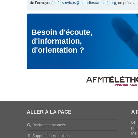
de l’envoyer à
info-services@maladiesraresinfo.org
, en précisan
Besoin d'écoute,
d'information,
d'orientation ?
ALLER À LA PAGE
A 
Le 
Recherche avancée
pou
Mala
Supprimer les cookies