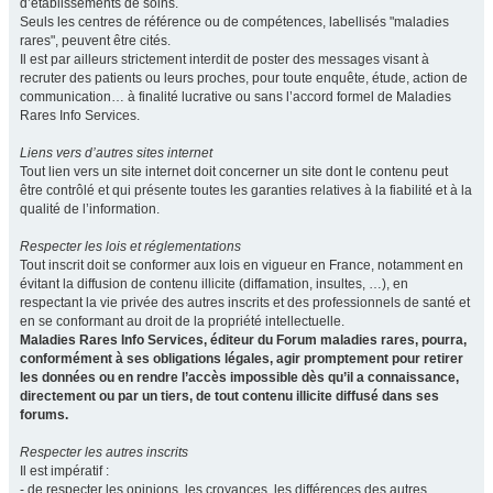
d’établissements de soins.
Seuls les centres de référence ou de compétences, labellisés "maladies
rares", peuvent être cités.
Il est par ailleurs strictement interdit de poster des messages visant à
recruter des patients ou leurs proches, pour toute enquête, étude, action de
communication… à finalité lucrative ou sans l’accord formel de Maladies
Rares Info Services.
Liens vers d’autres sites internet
Tout lien vers un site internet doit concerner un site dont le contenu peut
être contrôlé et qui présente toutes les garanties relatives à la fiabilité et à la
qualité de l’information.
Respecter les lois et réglementations
Tout inscrit doit se conformer aux lois en vigueur en France, notamment en
évitant la diffusion de contenu illicite (diffamation, insultes, …), en
respectant la vie privée des autres inscrits et des professionnels de santé et
en se conformant au droit de la propriété intellectuelle.
Maladies Rares Info Services, éditeur du Forum maladies rares, pourra,
conformément à ses obligations légales, agir promptement pour retirer
les données ou en rendre l’accès impossible dès qu’il a connaissance,
directement ou par un tiers, de tout contenu illicite diffusé dans ses
forums.
Respecter les autres inscrits
Il est impératif :
- de respecter les opinions, les croyances, les différences des autres