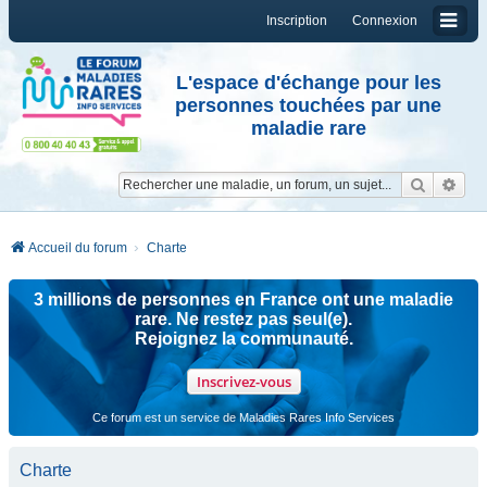
Inscription
Connexion
L'espace d'échange pour les
personnes touchées par une
maladie rare
Reche
Re
Accueil du forum
Charte
3 millions de personnes en France ont une maladie
rare. Ne restez pas seul(e).
Rejoignez la communauté.
Inscrivez-vous
Ce forum est un service de Maladies Rares Info Services
Charte