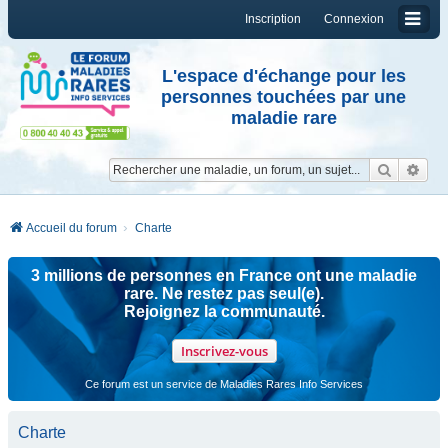
Inscription
Connexion
L'espace d'échange pour les
personnes touchées par une
maladie rare
Reche
Re
Accueil du forum
Charte
3 millions de personnes en France ont une maladie
rare. Ne restez pas seul(e).
Rejoignez la communauté.
Inscrivez-vous
Ce forum est un service de Maladies Rares Info Services
Charte