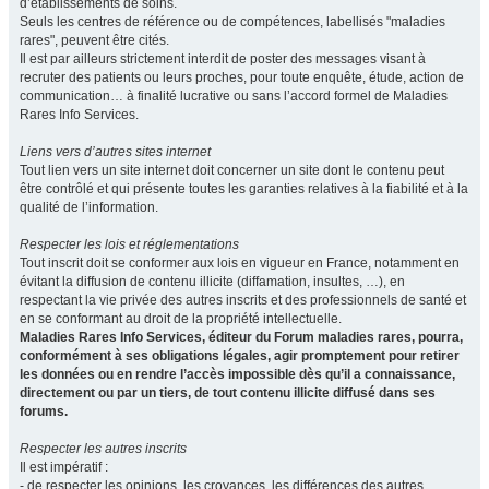
d’établissements de soins.
Seuls les centres de référence ou de compétences, labellisés "maladies
rares", peuvent être cités.
Il est par ailleurs strictement interdit de poster des messages visant à
recruter des patients ou leurs proches, pour toute enquête, étude, action de
communication… à finalité lucrative ou sans l’accord formel de Maladies
Rares Info Services.
Liens vers d’autres sites internet
Tout lien vers un site internet doit concerner un site dont le contenu peut
être contrôlé et qui présente toutes les garanties relatives à la fiabilité et à la
qualité de l’information.
Respecter les lois et réglementations
Tout inscrit doit se conformer aux lois en vigueur en France, notamment en
évitant la diffusion de contenu illicite (diffamation, insultes, …), en
respectant la vie privée des autres inscrits et des professionnels de santé et
en se conformant au droit de la propriété intellectuelle.
Maladies Rares Info Services, éditeur du Forum maladies rares, pourra,
conformément à ses obligations légales, agir promptement pour retirer
les données ou en rendre l’accès impossible dès qu’il a connaissance,
directement ou par un tiers, de tout contenu illicite diffusé dans ses
forums.
Respecter les autres inscrits
Il est impératif :
- de respecter les opinions, les croyances, les différences des autres