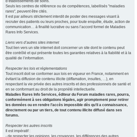
d’établissements de soins.
Seuls les centres de référence ou de compétences, labellisés "maladies
rares", peuvent être cités.
Il est par ailleurs strictement interdit de poster des messages visant à
recruter des patients ou leurs proches, pour toute enquête, étude, action de
communication… à finalité lucrative ou sans l’accord formel de Maladies
Rares Info Services.
Liens vers d’autres sites internet
Tout lien vers un site internet doit concerner un site dont le contenu peut
être contrôlé et qui présente toutes les garanties relatives à la fiabilité et à la
qualité de l’information.
Respecter les lois et réglementations
Tout inscrit doit se conformer aux lois en vigueur en France, notamment en
évitant la diffusion de contenu illicite (diffamation, insultes, …), en
respectant la vie privée des autres inscrits et des professionnels de santé et
en se conformant au droit de la propriété intellectuelle.
Maladies Rares Info Services, éditeur du Forum maladies rares, pourra,
conformément à ses obligations légales, agir promptement pour retirer
les données ou en rendre l’accès impossible dès qu’il a connaissance,
directement ou par un tiers, de tout contenu illicite diffusé dans ses
forums.
Respecter les autres inscrits
Il est impératif :
- de respecter les opinions, les croyances, les différences des autres