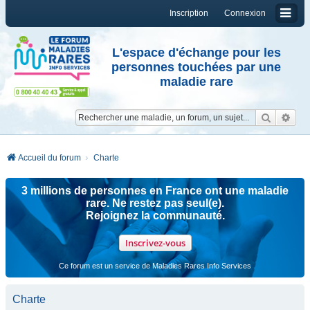
Inscription
Connexion
L'espace d'échange pour les
personnes touchées par une
maladie rare
Reche
Re
Accueil du forum
Charte
3 millions de personnes en France ont une maladie
rare. Ne restez pas seul(e).
Rejoignez la communauté.
Inscrivez-vous
Ce forum est un service de Maladies Rares Info Services
Charte