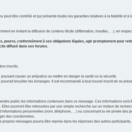
u peut être contrôlé et qui présente toutes les garanties relatives à la fiabilité et à l
ment en évitant la diffusion de contenu illicite (diffamation, insultes, …), en respec
s, pourra, conformément à ses obligations légales, agir promptement pour retir
icite diffusé dans ses forums.
res inscrits,
u pouvant causer un préjudice ou mettre en danger la santé ou la sécurité.
i pourrait brouiller les échanges. Il est recommandé à tout nouvel inscrit de se pr
’il rendre public les informations contenues dans ce message. Ces informations von
ons. Elles pourront être retrouvées par une simple recherche sur un moteur de recher
ic d’informations personnelles (nom, téléphone, …) ou concernant la vie privée des 
anger des coordonnées.
 ses propres messages pourra être reprise dans les réponses des autres participants,