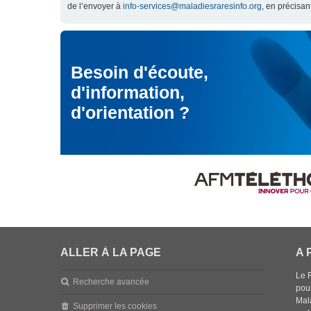
de l’envoyer à
info-services@maladiesraresinfo.org
, en précisan
Besoin d'écoute,
d'information,
d'orientation ?
ALLER À LA PAGE
A 
Le 
Recherche avancée
pou
Mala
Supprimer les cookies