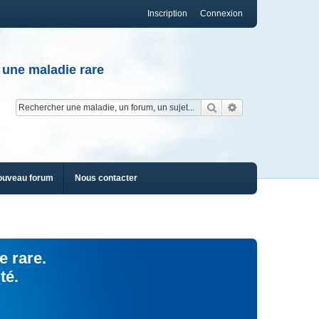
Inscription
Connexion
 une maladie rare
Rechercher
Recherche av
ouveau forum
Nous contacter
e rare.
té.