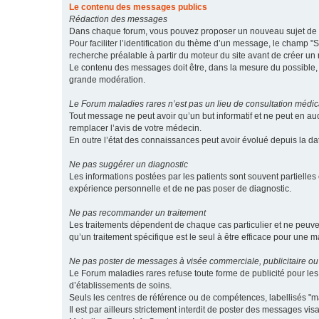
Le contenu des messages publics
Rédaction des messages
Dans chaque forum, vous pouvez proposer un nouveau sujet de di
Pour faciliter l’identification du thème d’un message, le champ "Su
recherche préalable à partir du moteur du site avant de créer un
Le contenu des messages doit être, dans la mesure du possible, br
grande modération.
Le Forum maladies rares n’est pas un lieu de consultation médic
Tout message ne peut avoir qu’un but informatif et ne peut en au
remplacer l’avis de votre médecin.
En outre l’état des connaissances peut avoir évolué depuis la d
Ne pas suggérer un diagnostic
Les informations postées par les patients sont souvent partielles 
expérience personnelle et de ne pas poser de diagnostic.
Ne pas recommander un traitement
Les traitements dépendent de chaque cas particulier et ne peuve
qu’un traitement spécifique est le seul à être efficace pour une m
Ne pas poster de messages à visée commerciale, publicitaire ou
Le Forum maladies rares refuse toute forme de publicité pour 
d’établissements de soins.
Seuls les centres de référence ou de compétences, labellisés "ma
Il est par ailleurs strictement interdit de poster des messages vi