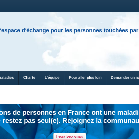
'espace d'échange pour les personnes touchées par
maladies
Charte
L'équipe
Pour aller plus loin
Demander un n
ions de personnes en France ont une maladi
 restez pas seul(e). Rejoignez la communau
Inscrivez-vous