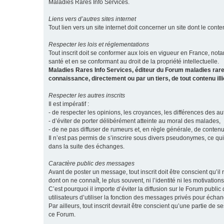
Maladies Rares Info Services.
Liens vers d’autres sites internet
Tout lien vers un site internet doit concerner un site dont le conten
Respecter les lois et réglementations
Tout inscrit doit se conformer aux lois en vigueur en France, notam
santé et en se conformant au droit de la propriété intellectuelle.
Maladies Rares Info Services, éditeur du Forum maladies rare
connaissance, directement ou par un tiers, de tout contenu ill
Respecter les autres inscrits
Il est impératif :
- de respecter les opinions, les croyances, les différences des aut
- d’éviter de porter délibérément atteinte au moral des malades,
- de ne pas diffuser de rumeurs et, en règle générale, de conten
Il n’est pas permis de s’inscrire sous divers pseudonymes, ce qu
dans la suite des échanges.
Caractère public des messages
Avant de poster un message, tout inscrit doit être conscient qu
dont on ne connaît, le plus souvent, ni l’identité ni les motivati
C’est pourquoi il importe d’éviter la diffusion sur le Forum publ
utilisateurs d’utiliser la fonction des messages privés pour éch
Par ailleurs, tout inscrit devrait être conscient qu’une partie de
ce Forum.