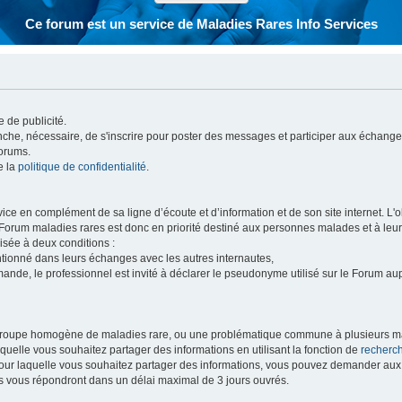
Ce forum est un service de Maladies Rares Info Services
 de publicité.
vanche, nécessaire, de s'inscrire pour poster des messages et participer aux échange
forums.
e la
politique de confidentialité
.
e en complément de sa ligne d’écoute et d’information et de son site internet. L'obj
 Forum maladies rares est donc en priorité destiné aux personnes malades et à leu
isée à deux conditions :
entionné dans leurs échanges avec les autres internautes,
mande, le professionnel est invité à déclarer le pseudonyme utilisé sur le Forum au
 groupe homogène de maladies rare, ou une problématique commune à plusieurs ma
aquelle vous souhaitez partager des informations en utilisant la fonction de
recherc
 pour laquelle vous souhaitez partager des informations, vous pouvez demander au
s vous répondront dans un délai maximal de 3 jours ouvrés.