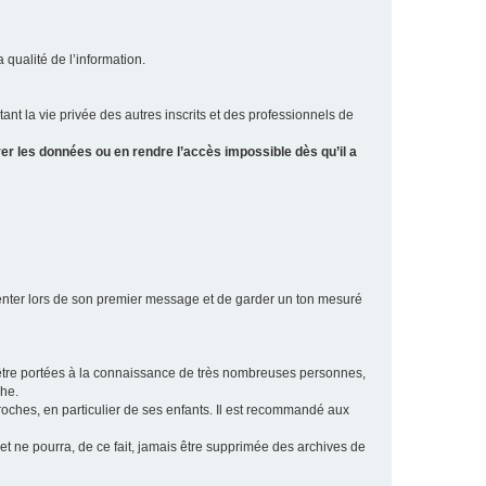
a qualité de l’information.
tant la vie privée des autres inscrits et des professionnels de
er les données ou en rendre l’accès impossible dès qu’il a
ésenter lors de son premier message et de garder un ton mesuré
t être portées à la connaissance de très nombreuses personnes,
che.
proches, en particulier de ses enfants. Il est recommandé aux
 et ne pourra, de ce fait, jamais être supprimée des archives de