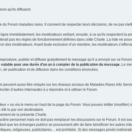
ns qu'ils diffusent.
 du Forum maladies rares. Il convient de respecter leurs décisions, de ne pas mettr
ligne immédiatement, les modérateurs veillant, ensuite, à ce qu'ils respectent la p
rait pas les règles de fonctionnement définies dans cette Charte. La liste ne pou
tion des modérateurs. Avant toute exclusion d’un membre, les modérateurs s’efforcen
eproduire, publier et diffuser gratuitement le message qu’il a envoyé sur ce Forum, 
t valable pour une durée d’un an à compter de la publication du message.
Le mess
n, de publication et de diffusion dans les conditions énoncées.
 peuvent aussi être relayés sur les réseaux sociaux de Maladies Rares Info Service
inciter d’autres internautes à y répondre et à utiliser le Forum.
ateur » ou via le menu en haut de la page du Forum. Vous pouvez éditer (modifier) o
 été lu par son destinataire.
nement de la présente Charte.
ère personnel mais ne doit pas remplacer les discussions sur le Forum. Il est souh
ant que les échanges publics se poursuivent afin de faire bénéficier les autres int
itiques, religieuses, publicitaires… est prohibée. Si des messages privés indésirabl