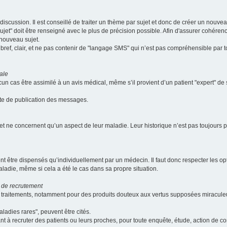
scussion. Il est conseillé de traiter un thème par sujet et donc de créer un nouv
jet" doit être renseigné avec le plus de précision possible. Afin d'assurer cohérence 
 nouveau sujet.
ef, clair, et ne pas contenir de "langage SMS" qui n’est pas compréhensible par tous
ale
cun cas être assimilé à un avis médical, même s’il provient d’un patient "expert" d
ate de publication des messages.
et ne concernent qu’un aspect de leur maladie. Leur historique n’est pas toujours pr
nt être dispensés qu’individuellement par un médecin. Il faut donc respecter les o
aladie, même si cela a été le cas dans sa propre situation.
 de recrutement
les traitements, notamment pour des produits douteux aux vertus supposées mira
ladies rares", peuvent être cités.
sant à recruter des patients ou leurs proches, pour toute enquête, étude, action de 