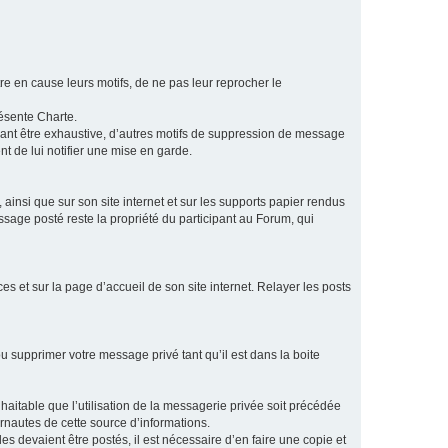
e en cause leurs motifs, de ne pas leur reprocher le
résente Charte.
vant être exhaustive, d’autres motifs de suppression de message
t de lui notifier une mise en garde.
ainsi que sur son site internet et sur les supports papier rendus
age posté reste la propriété du participant au Forum, qui
s et sur la page d’accueil de son site internet. Relayer les posts
u supprimer votre message privé tant qu’il est dans la boite
aitable que l’utilisation de la messagerie privée soit précédée
ernautes de cette source d’informations.
es devaient être postés, il est nécessaire d’en faire une copie et