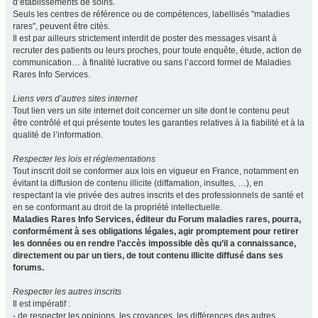
d’établissements de soins.
Seuls les centres de référence ou de compétences, labellisés "maladies
rares", peuvent être cités.
Il est par ailleurs strictement interdit de poster des messages visant à
recruter des patients ou leurs proches, pour toute enquête, étude, action de
communication… à finalité lucrative ou sans l’accord formel de Maladies
Rares Info Services.
Liens vers d’autres sites internet
Tout lien vers un site internet doit concerner un site dont le contenu peut
être contrôlé et qui présente toutes les garanties relatives à la fiabilité et à la
qualité de l’information.
Respecter les lois et réglementations
Tout inscrit doit se conformer aux lois en vigueur en France, notamment en
évitant la diffusion de contenu illicite (diffamation, insultes, …), en
respectant la vie privée des autres inscrits et des professionnels de santé et
en se conformant au droit de la propriété intellectuelle.
Maladies Rares Info Services, éditeur du Forum maladies rares, pourra,
conformément à ses obligations légales, agir promptement pour retirer
les données ou en rendre l’accès impossible dès qu’il a connaissance,
directement ou par un tiers, de tout contenu illicite diffusé dans ses
forums.
Respecter les autres inscrits
Il est impératif :
- de respecter les opinions, les croyances, les différences des autres