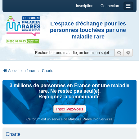
Inscription
Connexion
L'espace d'échange pour les
personnes touchées par une
maladie rare
Reche
Re
Accueil du forum
Charte
3 millions de personnes en France ont une maladie
rare. Ne restez pas seul(e).
Rejoignez la communauté.
Inscrivez-vous
Ce forum est un service de Maladies Rares Info Services
Charte