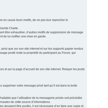
e en cause leurs motifs, de ne pas leur reprocher le
résente Charte.
vant être exhaustive, d’autres motifs de suppression de message
t de lui notifier une mise en garde.
ainsi que sur son site internet et sur les supports papier rendus
age posté reste la propriété du participant au Forum, qui
s et sur la page d’accueil de son site internet. Relayer les posts
u supprimer votre message privé tant qu’il est dans la boite
aitable que l’utilisation de la messagerie privée soit précédée
ernautes de cette source d’informations.
es devaient être postés, il est nécessaire d’en faire une copie et