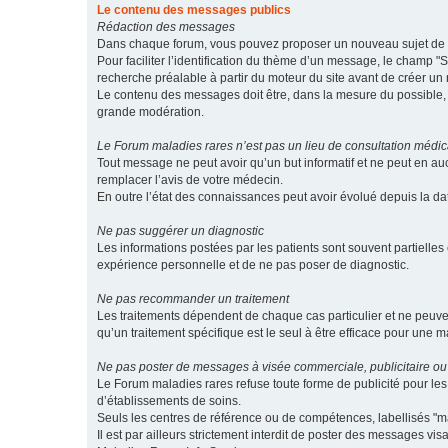
Le contenu des messages publics
Rédaction des messages
Dans chaque forum, vous pouvez proposer un nouveau sujet de di
Pour faciliter l’identification du thème d’un message, le champ "Su
recherche préalable à partir du moteur du site avant de créer un
Le contenu des messages doit être, dans la mesure du possible, br
grande modération.
Le Forum maladies rares n’est pas un lieu de consultation médic
Tout message ne peut avoir qu’un but informatif et ne peut en au
remplacer l’avis de votre médecin.
En outre l’état des connaissances peut avoir évolué depuis la d
Ne pas suggérer un diagnostic
Les informations postées par les patients sont souvent partielles 
expérience personnelle et de ne pas poser de diagnostic.
Ne pas recommander un traitement
Les traitements dépendent de chaque cas particulier et ne peuve
qu’un traitement spécifique est le seul à être efficace pour une m
Ne pas poster de messages à visée commerciale, publicitaire ou
Le Forum maladies rares refuse toute forme de publicité pour 
d’établissements de soins.
Seuls les centres de référence ou de compétences, labellisés "ma
Il est par ailleurs strictement interdit de poster des messages vi