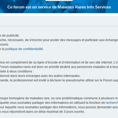
Ce forum est un service de Maladies Rares Info Services
 de publicité.
vanche, nécessaire, de s'inscrire pour poster des messages et participer aux échange
forums.
e la
politique de confidentialité
.
e en complément de sa ligne d’écoute et d’information et de son site internet. L'obj
 Forum maladies rares est donc en priorité destiné aux personnes malades et à leu
isée à deux conditions :
entionné dans leurs échanges avec les autres internautes,
mande, le professionnel est invité à déclarer le pseudonyme utilisé sur le Forum au
 groupe homogène de maladies rare, ou une problématique commune à plusieurs ma
aquelle vous souhaitez partager des informations en utilisant la fonction de
recherc
 pour laquelle vous souhaitez partager des informations, vous pouvez demander au
s vous répondront dans un délai maximal de 3 jours ouvrés.