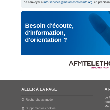
de l’envoyer à
info-services@maladiesraresinfo.org
, en précisan
Besoin d'écoute,
d'information,
d'orientation ?
ALLER À LA PAGE
A 
Le 
Recherche avancée
pou
Mala
Supprimer les cookies