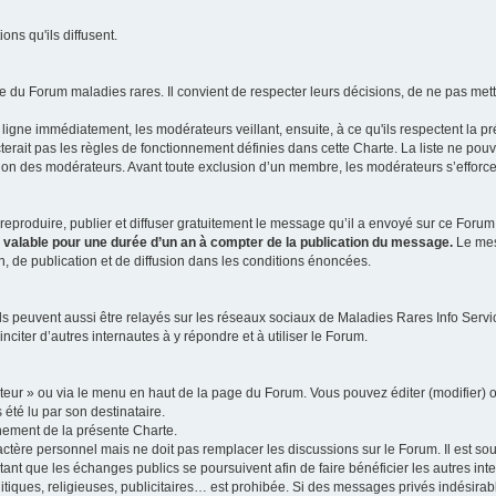
ns qu'ils diffusent.
 du Forum maladies rares. Il convient de respecter leurs décisions, de ne pas mettr
ligne immédiatement, les modérateurs veillant, ensuite, à ce qu'ils respectent la p
rait pas les règles de fonctionnement définies dans cette Charte. La liste ne pou
tion des modérateurs. Avant toute exclusion d’un membre, les modérateurs s’efforcen
eproduire, publier et diffuser gratuitement le message qu’il a envoyé sur ce Forum, 
t valable pour une durée d’un an à compter de la publication du message.
Le mess
n, de publication et de diffusion dans les conditions énoncées.
 peuvent aussi être relayés sur les réseaux sociaux de Maladies Rares Info Service
inciter d’autres internautes à y répondre et à utiliser le Forum.
ateur » ou via le menu en haut de la page du Forum. Vous pouvez éditer (modifier) o
 été lu par son destinataire.
nement de la présente Charte.
ère personnel mais ne doit pas remplacer les discussions sur le Forum. Il est souh
ant que les échanges publics se poursuivent afin de faire bénéficier les autres int
itiques, religieuses, publicitaires… est prohibée. Si des messages privés indésirabl