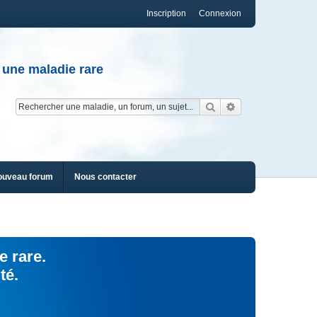
Inscription
Connexion
 une maladie rare
Rechercher
Recherche av
ouveau forum
Nous contacter
e rare.
té.