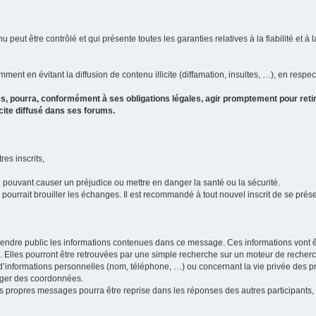
u peut être contrôlé et qui présente toutes les garanties relatives à la fiabilité et à l
ment en évitant la diffusion de contenu illicite (diffamation, insultes, …), en respec
s, pourra, conformément à ses obligations légales, agir promptement pour retir
icite diffusé dans ses forums.
res inscrits,
u pouvant causer un préjudice ou mettre en danger la santé ou la sécurité.
i pourrait brouiller les échanges. Il est recommandé à tout nouvel inscrit de se pr
’il rendre public les informations contenues dans ce message. Ces informations von
ons. Elles pourront être retrouvées par une simple recherche sur un moteur de recher
ic d’informations personnelles (nom, téléphone, …) ou concernant la vie privée des 
anger des coordonnées.
 ses propres messages pourra être reprise dans les réponses des autres participants,