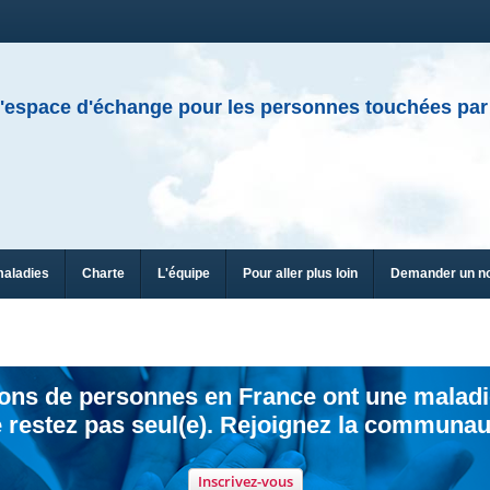
'espace d'échange pour les personnes touchées par
maladies
Charte
L'équipe
Pour aller plus loin
Demander un n
ions de personnes en France ont une maladi
 restez pas seul(e). Rejoignez la communau
Inscrivez-vous