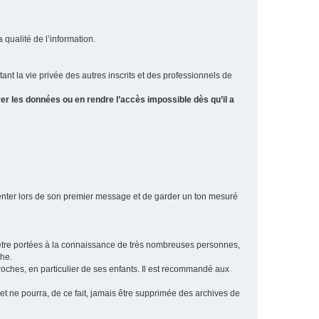
a qualité de l’information.
tant la vie privée des autres inscrits et des professionnels de
er les données ou en rendre l’accès impossible dès qu’il a
ésenter lors de son premier message et de garder un ton mesuré
t être portées à la connaissance de très nombreuses personnes,
che.
proches, en particulier de ses enfants. Il est recommandé aux
 et ne pourra, de ce fait, jamais être supprimée des archives de