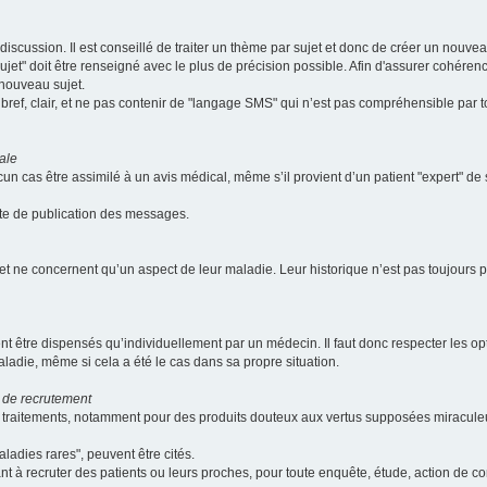
scussion. Il est conseillé de traiter un thème par sujet et donc de créer un nouv
jet" doit être renseigné avec le plus de précision possible. Afin d'assurer cohérence 
 nouveau sujet.
ef, clair, et ne pas contenir de "langage SMS" qui n’est pas compréhensible par tous
ale
cun cas être assimilé à un avis médical, même s’il provient d’un patient "expert" d
ate de publication des messages.
et ne concernent qu’un aspect de leur maladie. Leur historique n’est pas toujours pr
nt être dispensés qu’individuellement par un médecin. Il faut donc respecter les o
aladie, même si cela a été le cas dans sa propre situation.
 de recrutement
les traitements, notamment pour des produits douteux aux vertus supposées mira
ladies rares", peuvent être cités.
sant à recruter des patients ou leurs proches, pour toute enquête, étude, action de 