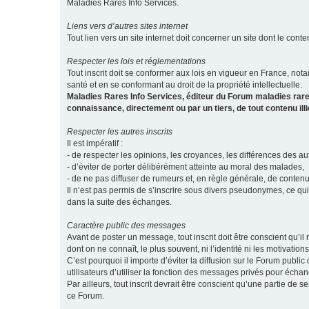
Maladies Rares Info Services.
Liens vers d’autres sites internet
Tout lien vers un site internet doit concerner un site dont le conten
Respecter les lois et réglementations
Tout inscrit doit se conformer aux lois en vigueur en France, notam
santé et en se conformant au droit de la propriété intellectuelle.
Maladies Rares Info Services, éditeur du Forum maladies rare
connaissance, directement ou par un tiers, de tout contenu ill
Respecter les autres inscrits
Il est impératif :
- de respecter les opinions, les croyances, les différences des aut
- d’éviter de porter délibérément atteinte au moral des malades,
- de ne pas diffuser de rumeurs et, en règle générale, de conten
Il n’est pas permis de s’inscrire sous divers pseudonymes, ce qu
dans la suite des échanges.
Caractère public des messages
Avant de poster un message, tout inscrit doit être conscient qu
dont on ne connaît, le plus souvent, ni l’identité ni les motivati
C’est pourquoi il importe d’éviter la diffusion sur le Forum publ
utilisateurs d’utiliser la fonction des messages privés pour éch
Par ailleurs, tout inscrit devrait être conscient qu’une partie de
ce Forum.