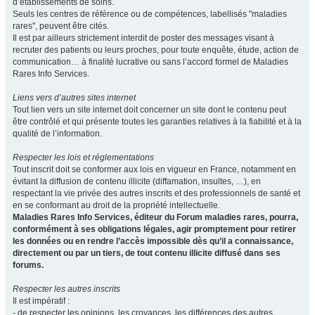
d’établissements de soins.
Seuls les centres de référence ou de compétences, labellisés "maladies
rares", peuvent être cités.
Il est par ailleurs strictement interdit de poster des messages visant à
recruter des patients ou leurs proches, pour toute enquête, étude, action de
communication… à finalité lucrative ou sans l’accord formel de Maladies
Rares Info Services.
Liens vers d’autres sites internet
Tout lien vers un site internet doit concerner un site dont le contenu peut
être contrôlé et qui présente toutes les garanties relatives à la fiabilité et à la
qualité de l’information.
Respecter les lois et réglementations
Tout inscrit doit se conformer aux lois en vigueur en France, notamment en
évitant la diffusion de contenu illicite (diffamation, insultes, …), en
respectant la vie privée des autres inscrits et des professionnels de santé et
en se conformant au droit de la propriété intellectuelle.
Maladies Rares Info Services, éditeur du Forum maladies rares, pourra,
conformément à ses obligations légales, agir promptement pour retirer
les données ou en rendre l’accès impossible dès qu’il a connaissance,
directement ou par un tiers, de tout contenu illicite diffusé dans ses
forums.
Respecter les autres inscrits
Il est impératif :
- de respecter les opinions, les croyances, les différences des autres