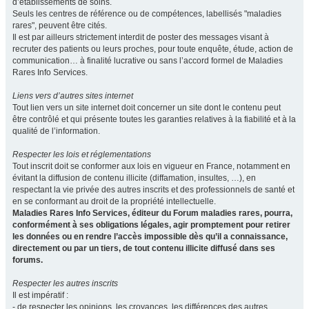
d’établissements de soins.
Seuls les centres de référence ou de compétences, labellisés "maladies
rares", peuvent être cités.
Il est par ailleurs strictement interdit de poster des messages visant à
recruter des patients ou leurs proches, pour toute enquête, étude, action de
communication… à finalité lucrative ou sans l’accord formel de Maladies
Rares Info Services.
Liens vers d’autres sites internet
Tout lien vers un site internet doit concerner un site dont le contenu peut
être contrôlé et qui présente toutes les garanties relatives à la fiabilité et à la
qualité de l’information.
Respecter les lois et réglementations
Tout inscrit doit se conformer aux lois en vigueur en France, notamment en
évitant la diffusion de contenu illicite (diffamation, insultes, …), en
respectant la vie privée des autres inscrits et des professionnels de santé et
en se conformant au droit de la propriété intellectuelle.
Maladies Rares Info Services, éditeur du Forum maladies rares, pourra,
conformément à ses obligations légales, agir promptement pour retirer
les données ou en rendre l’accès impossible dès qu’il a connaissance,
directement ou par un tiers, de tout contenu illicite diffusé dans ses
forums.
Respecter les autres inscrits
Il est impératif :
- de respecter les opinions, les croyances, les différences des autres