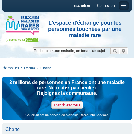
Inscription
Connexion
L'espace d'échange pour les
personnes touchées par une
maladie rare
Reche
Re
Accueil du forum
Charte
3 millions de personnes en France ont une maladie
rare. Ne restez pas seul(e).
Rejoignez la communauté.
Inscrivez-vous
Ce forum est un service de Maladies Rares Info Services
Charte