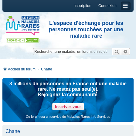
Inscription
Connexion
L'espace d'échange pour les
personnes touchées par une
maladie rare
Reche
Re
Accueil du forum
Charte
3 millions de personnes en France ont une maladie
rare. Ne restez pas seul(e).
Rejoignez la communauté.
Inscrivez-vous
Ce forum est un service de Maladies Rares Info Services
Charte