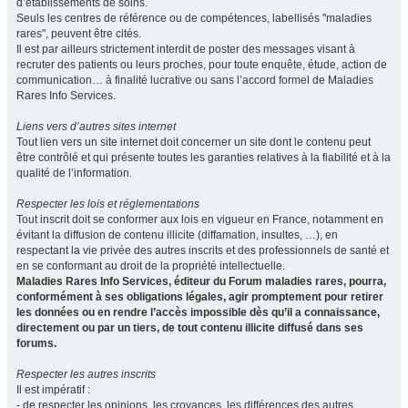
d’établissements de soins.
Seuls les centres de référence ou de compétences, labellisés "maladies
rares", peuvent être cités.
Il est par ailleurs strictement interdit de poster des messages visant à
recruter des patients ou leurs proches, pour toute enquête, étude, action de
communication… à finalité lucrative ou sans l’accord formel de Maladies
Rares Info Services.
Liens vers d’autres sites internet
Tout lien vers un site internet doit concerner un site dont le contenu peut
être contrôlé et qui présente toutes les garanties relatives à la fiabilité et à la
qualité de l’information.
Respecter les lois et réglementations
Tout inscrit doit se conformer aux lois en vigueur en France, notamment en
évitant la diffusion de contenu illicite (diffamation, insultes, …), en
respectant la vie privée des autres inscrits et des professionnels de santé et
en se conformant au droit de la propriété intellectuelle.
Maladies Rares Info Services, éditeur du Forum maladies rares, pourra,
conformément à ses obligations légales, agir promptement pour retirer
les données ou en rendre l’accès impossible dès qu’il a connaissance,
directement ou par un tiers, de tout contenu illicite diffusé dans ses
forums.
Respecter les autres inscrits
Il est impératif :
- de respecter les opinions, les croyances, les différences des autres