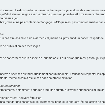
scussion. Il est conseillé de traiter un thème par sujet et donc de créer un nouv
jet" doit être renseigné avec le plus de précision possible. Afin d'assurer cohérence 
 nouveau sujet.
ef, clair, et ne pas contenir de "langage SMS" qui n’est pas compréhensible par tous
ale
cun cas être assimilé à un avis médical, même s’il provient d’un patient "expert" d
ate de publication des messages.
et ne concernent qu’un aspect de leur maladie. Leur historique n’est pas toujours pr
nt être dispensés qu’individuellement par un médecin. Il faut donc respecter les o
aladie, même si cela a été le cas dans sa propre situation.
 de recrutement
les traitements, notamment pour des produits douteux aux vertus supposées mira
ladies rares", peuvent être cités.
sant à recruter des patients ou leurs proches, pour toute enquête, étude, action de 