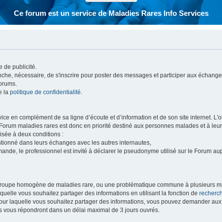
Ce forum est un service de Maladies Rares Info Services
 de publicité.
vanche, nécessaire, de s'inscrire pour poster des messages et participer aux échange
forums.
e la
politique de confidentialité
.
e en complément de sa ligne d’écoute et d’information et de son site internet. L'obj
 Forum maladies rares est donc en priorité destiné aux personnes malades et à leu
isée à deux conditions :
entionné dans leurs échanges avec les autres internautes,
mande, le professionnel est invité à déclarer le pseudonyme utilisé sur le Forum au
 groupe homogène de maladies rare, ou une problématique commune à plusieurs ma
aquelle vous souhaitez partager des informations en utilisant la fonction de
recherc
 pour laquelle vous souhaitez partager des informations, vous pouvez demander au
s vous répondront dans un délai maximal de 3 jours ouvrés.