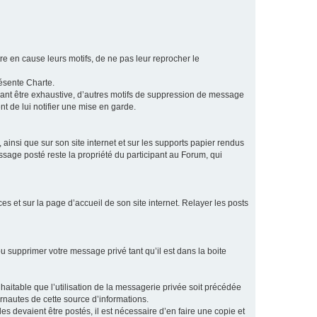
e en cause leurs motifs, de ne pas leur reprocher le
résente Charte.
vant être exhaustive, d’autres motifs de suppression de message
t de lui notifier une mise en garde.
ainsi que sur son site internet et sur les supports papier rendus
age posté reste la propriété du participant au Forum, qui
s et sur la page d’accueil de son site internet. Relayer les posts
u supprimer votre message privé tant qu’il est dans la boite
aitable que l’utilisation de la messagerie privée soit précédée
ernautes de cette source d’informations.
es devaient être postés, il est nécessaire d’en faire une copie et