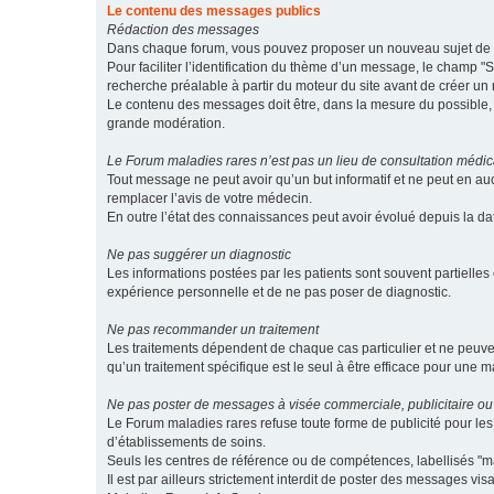
Le contenu des messages publics
Rédaction des messages
Dans chaque forum, vous pouvez proposer un nouveau sujet de di
Pour faciliter l’identification du thème d’un message, le champ "Su
recherche préalable à partir du moteur du site avant de créer un
Le contenu des messages doit être, dans la mesure du possible, br
grande modération.
Le Forum maladies rares n’est pas un lieu de consultation médic
Tout message ne peut avoir qu’un but informatif et ne peut en au
remplacer l’avis de votre médecin.
En outre l’état des connaissances peut avoir évolué depuis la d
Ne pas suggérer un diagnostic
Les informations postées par les patients sont souvent partielles 
expérience personnelle et de ne pas poser de diagnostic.
Ne pas recommander un traitement
Les traitements dépendent de chaque cas particulier et ne peuve
qu’un traitement spécifique est le seul à être efficace pour une m
Ne pas poster de messages à visée commerciale, publicitaire ou
Le Forum maladies rares refuse toute forme de publicité pour 
d’établissements de soins.
Seuls les centres de référence ou de compétences, labellisés "ma
Il est par ailleurs strictement interdit de poster des messages vi