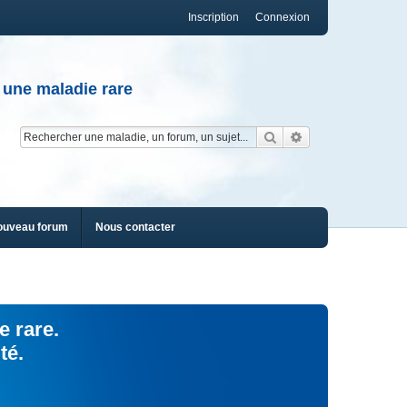
Inscription
Connexion
 une maladie rare
Rechercher
Recherche av
ouveau forum
Nous contacter
e rare.
té.