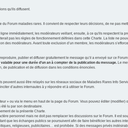
ns qu'ils diffusent.
 du Forum maladies rares. Il convient de respecter leurs décisions, de ne pas mettr
ligne immédiatement, les modérateurs veillant, ensuite, à ce qu'ils respectent la p
rait pas les règles de fonctionnement définies dans cette Charte. La liste ne pou
tion des modérateurs. Avant toute exclusion d’un membre, les modérateurs s’efforcen
eproduire, publier et diffuser gratuitement le message qu’il a envoyé sur ce Forum, 
t valable pour une durée d’un an à compter de la publication du message.
Le mess
n, de publication et de diffusion dans les conditions énoncées.
 peuvent aussi être relayés sur les réseaux sociaux de Maladies Rares Info Service
inciter d’autres internautes à y répondre et à utiliser le Forum.
ateur » ou via le menu en haut de la page du Forum. Vous pouvez éditer (modifier) o
 été lu par son destinataire.
nement de la présente Charte.
ère personnel mais ne doit pas remplacer les discussions sur le Forum. Il est souh
ant que les échanges publics se poursuivent afin de faire bénéficier les autres int
itiques, religieuses, publicitaires… est prohibée. Si des messages privés indésirabl