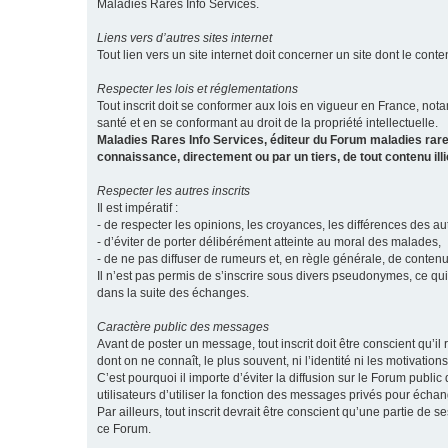
Maladies Rares Info Services.
Liens vers d’autres sites internet
Tout lien vers un site internet doit concerner un site dont le conten
Respecter les lois et réglementations
Tout inscrit doit se conformer aux lois en vigueur en France, notam
santé et en se conformant au droit de la propriété intellectuelle.
Maladies Rares Info Services, éditeur du Forum maladies rare
connaissance, directement ou par un tiers, de tout contenu ill
Respecter les autres inscrits
Il est impératif :
- de respecter les opinions, les croyances, les différences des aut
- d’éviter de porter délibérément atteinte au moral des malades,
- de ne pas diffuser de rumeurs et, en règle générale, de conten
Il n’est pas permis de s’inscrire sous divers pseudonymes, ce qu
dans la suite des échanges.
Caractère public des messages
Avant de poster un message, tout inscrit doit être conscient qu
dont on ne connaît, le plus souvent, ni l’identité ni les motivati
C’est pourquoi il importe d’éviter la diffusion sur le Forum publ
utilisateurs d’utiliser la fonction des messages privés pour éch
Par ailleurs, tout inscrit devrait être conscient qu’une partie de
ce Forum.