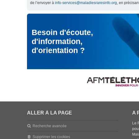
de l’envoyer à
info-services@maladiesraresinfo.org
, en précisan
Besoin d'écoute,
d'information,
d'orientation ?
ALLER À LA PAGE
A 
Le 
Recherche avancée
pou
Mala
Supprimer les cookies