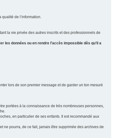
a qualité de l’information.
tant la vie privée des autres inscrits et des professionnels de
er les données ou en rendre l’accès impossible dès qu’il a
ésenter lors de son premier message et de garder un ton mesuré
t être portées à la connaissance de très nombreuses personnes,
che.
proches, en particulier de ses enfants. Il est recommandé aux
 et ne pourra, de ce fait, jamais être supprimée des archives de