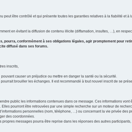
u peut être contrôlé et qui présente toutes les garanties relatives à la fiabilité et à l
ment en évitant la diffusion de contenu illicite (diffamation, insultes, …), en respec
s, pourra, conformément à ses obligations légales, agir promptement pour retir
icite diffusé dans ses forums.
res inscrits,
u pouvant causer un préjudice ou mettre en danger la santé ou la sécurité.
i pourrait brouiller les échanges. Il est recommandé à tout nouvel inscrit de se pr
’il rendre public les informations contenues dans ce message. Ces informations von
ons. Elles pourront être retrouvées par une simple recherche sur un moteur de recher
ic d’informations personnelles (nom, téléphone, …) ou concernant la vie privée des 
anger des coordonnées.
 ses propres messages pourra être reprise dans les réponses des autres participants,