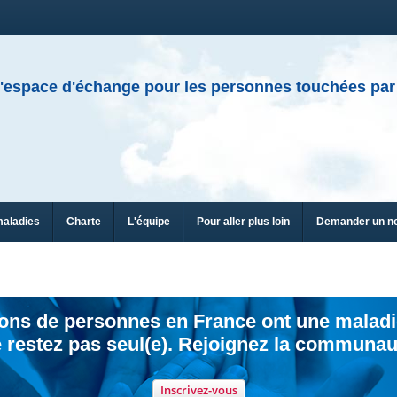
'espace d'échange pour les personnes touchées par
maladies
Charte
L'équipe
Pour aller plus loin
Demander un n
ions de personnes en France ont une maladi
 restez pas seul(e). Rejoignez la communau
Inscrivez-vous