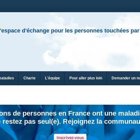
'espace d'échange pour les personnes touchées par
maladies
Charte
L'équipe
Pour aller plus loin
Demander un n
ions de personnes en France ont une maladi
 restez pas seul(e). Rejoignez la communau
Inscrivez-vous