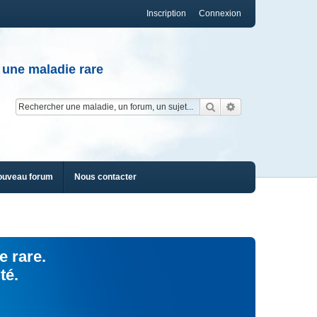
Inscription
Connexion
 une maladie rare
Rechercher
Recherche av
ouveau forum
Nous contacter
e rare.
té.