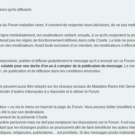
ns qu'ils diffusent.
 du Forum maladies rares. Il convient de respecter leurs décisions, de ne pas mettr
ligne immédiatement, les modérateurs veillant, ensuite, à ce qu'ils respectent la p
rait pas les règles de fonctionnement définies dans cette Charte. La liste ne pou
tion des modérateurs. Avant toute exclusion d’un membre, les modérateurs s’efforcen
eproduire, publier et diffuser gratuitement le message qu’il a envoyé sur ce Forum, 
t valable pour une durée d’un an à compter de la publication du message.
Le mess
n, de publication et de diffusion dans les conditions énoncées.
 peuvent aussi être relayés sur les réseaux sociaux de Maladies Rares Info Service
inciter d’autres internautes à y répondre et à utiliser le Forum.
ateur » ou via le menu en haut de la page du Forum. Vous pouvez éditer (modifier) o
 été lu par son destinataire.
nement de la présente Charte.
ère personnel mais ne doit pas remplacer les discussions sur le Forum. Il est souh
ant que les échanges publics se poursuivent afin de faire bénéficier les autres int
itiques, religieuses, publicitaires… est prohibée. Si des messages privés indésirabl