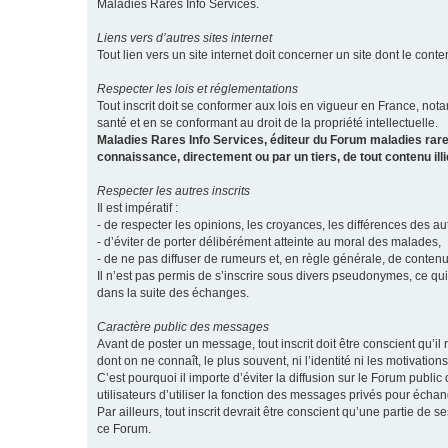
Maladies Rares Info Services.
Liens vers d’autres sites internet
Tout lien vers un site internet doit concerner un site dont le conten
Respecter les lois et réglementations
Tout inscrit doit se conformer aux lois en vigueur en France, notam
santé et en se conformant au droit de la propriété intellectuelle.
Maladies Rares Info Services, éditeur du Forum maladies rare
connaissance, directement ou par un tiers, de tout contenu ill
Respecter les autres inscrits
Il est impératif :
- de respecter les opinions, les croyances, les différences des aut
- d’éviter de porter délibérément atteinte au moral des malades,
- de ne pas diffuser de rumeurs et, en règle générale, de conten
Il n’est pas permis de s’inscrire sous divers pseudonymes, ce qu
dans la suite des échanges.
Caractère public des messages
Avant de poster un message, tout inscrit doit être conscient qu
dont on ne connaît, le plus souvent, ni l’identité ni les motivati
C’est pourquoi il importe d’éviter la diffusion sur le Forum publ
utilisateurs d’utiliser la fonction des messages privés pour éch
Par ailleurs, tout inscrit devrait être conscient qu’une partie de
ce Forum.