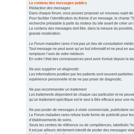
Le contenu des messages publics
Rédaction des messages
Dans chaque forum, vous pouvez proposer un nouveau sujet de di
Pour faciliter l’identification du thème d’un message, le champ "Su
recherche préalable à partir du moteur du site avant de créer un
Le contenu des messages doit être, dans la mesure du possible, br
grande modération.
Le Forum maladies rares n’est pas un lieu de consultation médic
Tout message ne peut avoir qu’un but informatif et ne peut en au
remplacer l’avis de votre médecin.
En outre l’état des connaissances peut avoir évolué depuis la d
Ne pas suggérer un diagnostic
Les informations postées par les patients sont souvent partielles 
expérience personnelle et de ne pas poser de diagnostic.
Ne pas recommander un traitement
Les traitements dépendent de chaque cas particulier et ne peuve
qu’un traitement spécifique est le seul à être efficace pour une m
Ne pas poster de messages à visée commerciale, publicitaire ou
Le Forum maladies rares refuse toute forme de publicité pour 
d’établissements de soins.
Seuls les centres de référence ou de compétences, labellisés "ma
Il est par ailleurs strictement interdit de poster des messages vi