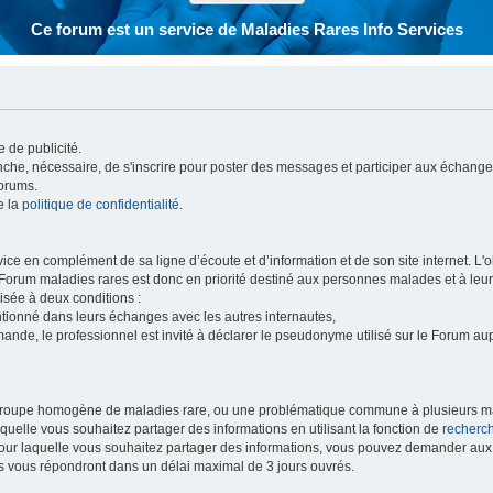
Ce forum est un service de Maladies Rares Info Services
 de publicité.
vanche, nécessaire, de s'inscrire pour poster des messages et participer aux échange
forums.
e la
politique de confidentialité
.
e en complément de sa ligne d’écoute et d’information et de son site internet. L'obj
 Forum maladies rares est donc en priorité destiné aux personnes malades et à leu
isée à deux conditions :
entionné dans leurs échanges avec les autres internautes,
mande, le professionnel est invité à déclarer le pseudonyme utilisé sur le Forum au
 groupe homogène de maladies rare, ou une problématique commune à plusieurs ma
aquelle vous souhaitez partager des informations en utilisant la fonction de
recherc
 pour laquelle vous souhaitez partager des informations, vous pouvez demander au
s vous répondront dans un délai maximal de 3 jours ouvrés.