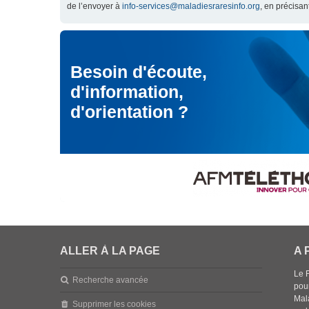
de l’envoyer à
info-services@maladiesraresinfo.org
, en précisan
Besoin d'écoute,
d'information,
d'orientation ?
ALLER À LA PAGE
A 
Le 
Recherche avancée
pou
Mala
Supprimer les cookies