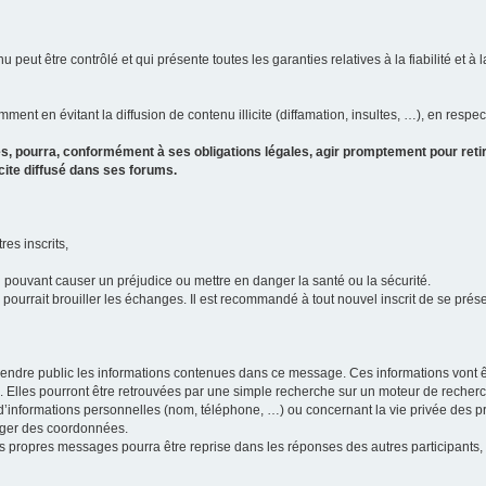
u peut être contrôlé et qui présente toutes les garanties relatives à la fiabilité et à l
ment en évitant la diffusion de contenu illicite (diffamation, insultes, …), en respec
s, pourra, conformément à ses obligations légales, agir promptement pour retir
icite diffusé dans ses forums.
res inscrits,
u pouvant causer un préjudice ou mettre en danger la santé ou la sécurité.
i pourrait brouiller les échanges. Il est recommandé à tout nouvel inscrit de se pr
’il rendre public les informations contenues dans ce message. Ces informations von
ons. Elles pourront être retrouvées par une simple recherche sur un moteur de recher
ic d’informations personnelles (nom, téléphone, …) ou concernant la vie privée des 
anger des coordonnées.
 ses propres messages pourra être reprise dans les réponses des autres participants,