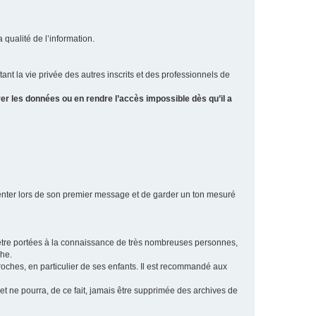
a qualité de l’information.
tant la vie privée des autres inscrits et des professionnels de
er les données ou en rendre l’accès impossible dès qu’il a
ésenter lors de son premier message et de garder un ton mesuré
t être portées à la connaissance de très nombreuses personnes,
che.
proches, en particulier de ses enfants. Il est recommandé aux
 et ne pourra, de ce fait, jamais être supprimée des archives de