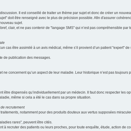
scussion. Il est conseillé de traiter un thème par sujet et donc de créer un nouv
jet" doit être renseigné avec le plus de précision possible. Afin d'assurer cohérence 
 nouveau sujet.
ef, clair, et ne pas contenir de "langage SMS" qui n’est pas compréhensible par tous
ale
cun cas être assimilé à un avis médical, même s’il provient d’un patient "expert" d
ate de publication des messages.
et ne concernent qu’un aspect de leur maladie. Leur historique n’est pas toujours pr
nt être dispensés qu’individuellement par un médecin. Il faut donc respecter les o
aladie, même si cela a été le cas dans sa propre situation.
 de recrutement
les traitements, notamment pour des produits douteux aux vertus supposées mira
ladies rares", peuvent être cités.
sant à recruter des patients ou leurs proches, pour toute enquête, étude, action de 