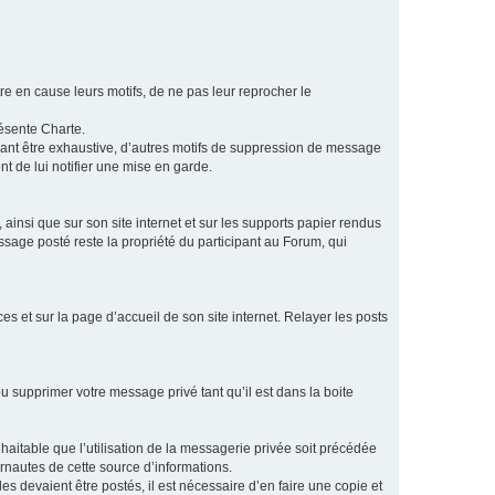
e en cause leurs motifs, de ne pas leur reprocher le
résente Charte.
vant être exhaustive, d’autres motifs de suppression de message
t de lui notifier une mise en garde.
ainsi que sur son site internet et sur les supports papier rendus
age posté reste la propriété du participant au Forum, qui
s et sur la page d’accueil de son site internet. Relayer les posts
u supprimer votre message privé tant qu’il est dans la boite
aitable que l’utilisation de la messagerie privée soit précédée
ernautes de cette source d’informations.
es devaient être postés, il est nécessaire d’en faire une copie et