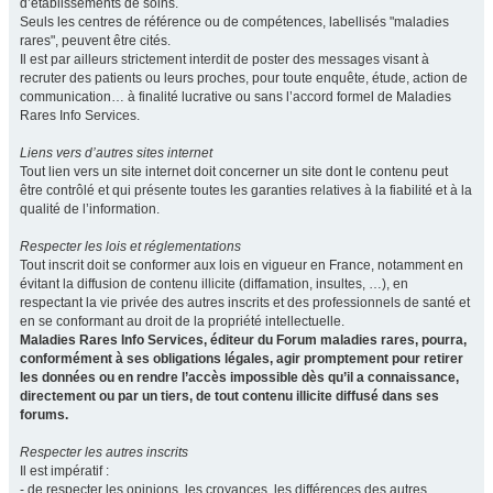
d’établissements de soins.
Seuls les centres de référence ou de compétences, labellisés "maladies
rares", peuvent être cités.
Il est par ailleurs strictement interdit de poster des messages visant à
recruter des patients ou leurs proches, pour toute enquête, étude, action de
communication… à finalité lucrative ou sans l’accord formel de Maladies
Rares Info Services.
Liens vers d’autres sites internet
Tout lien vers un site internet doit concerner un site dont le contenu peut
être contrôlé et qui présente toutes les garanties relatives à la fiabilité et à la
qualité de l’information.
Respecter les lois et réglementations
Tout inscrit doit se conformer aux lois en vigueur en France, notamment en
évitant la diffusion de contenu illicite (diffamation, insultes, …), en
respectant la vie privée des autres inscrits et des professionnels de santé et
en se conformant au droit de la propriété intellectuelle.
Maladies Rares Info Services, éditeur du Forum maladies rares, pourra,
conformément à ses obligations légales, agir promptement pour retirer
les données ou en rendre l’accès impossible dès qu’il a connaissance,
directement ou par un tiers, de tout contenu illicite diffusé dans ses
forums.
Respecter les autres inscrits
Il est impératif :
- de respecter les opinions, les croyances, les différences des autres