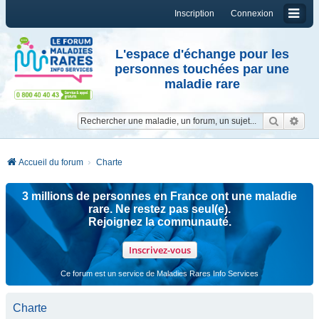
Inscription
Connexion
L'espace d'échange pour les
personnes touchées par une
maladie rare
Reche
Re
Accueil du forum
Charte
3 millions de personnes en France ont une maladie
rare. Ne restez pas seul(e).
Rejoignez la communauté.
Inscrivez-vous
Ce forum est un service de Maladies Rares Info Services
Charte