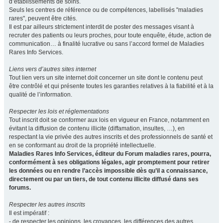
d’établissements de soins.
Seuls les centres de référence ou de compétences, labellisés "maladies
rares", peuvent être cités.
Il est par ailleurs strictement interdit de poster des messages visant à
recruter des patients ou leurs proches, pour toute enquête, étude, action de
communication… à finalité lucrative ou sans l’accord formel de Maladies
Rares Info Services.
Liens vers d’autres sites internet
Tout lien vers un site internet doit concerner un site dont le contenu peut
être contrôlé et qui présente toutes les garanties relatives à la fiabilité et à la
qualité de l’information.
Respecter les lois et réglementations
Tout inscrit doit se conformer aux lois en vigueur en France, notamment en
évitant la diffusion de contenu illicite (diffamation, insultes, …), en
respectant la vie privée des autres inscrits et des professionnels de santé et
en se conformant au droit de la propriété intellectuelle.
Maladies Rares Info Services, éditeur du Forum maladies rares, pourra,
conformément à ses obligations légales, agir promptement pour retirer
les données ou en rendre l’accès impossible dès qu’il a connaissance,
directement ou par un tiers, de tout contenu illicite diffusé dans ses
forums.
Respecter les autres inscrits
Il est impératif :
- de respecter les opinions, les croyances, les différences des autres