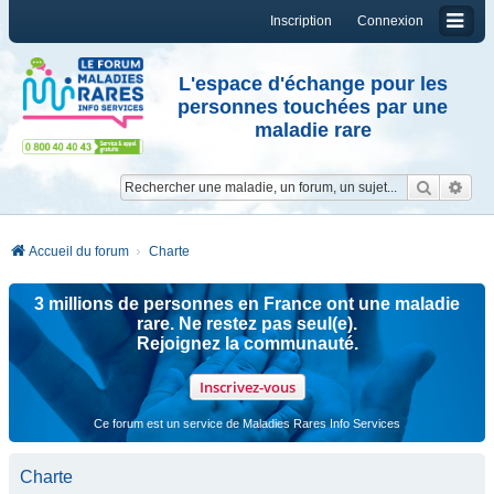
Inscription
Connexion
L'espace d'échange pour les
personnes touchées par une
maladie rare
Reche
Re
Accueil du forum
Charte
3 millions de personnes en France ont une maladie
rare. Ne restez pas seul(e).
Rejoignez la communauté.
Inscrivez-vous
Ce forum est un service de Maladies Rares Info Services
Charte