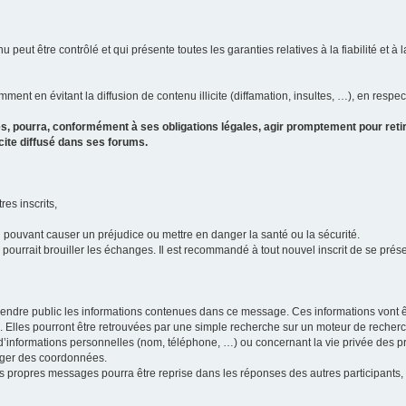
u peut être contrôlé et qui présente toutes les garanties relatives à la fiabilité et à l
ment en évitant la diffusion de contenu illicite (diffamation, insultes, …), en respec
s, pourra, conformément à ses obligations légales, agir promptement pour retir
icite diffusé dans ses forums.
res inscrits,
u pouvant causer un préjudice ou mettre en danger la santé ou la sécurité.
i pourrait brouiller les échanges. Il est recommandé à tout nouvel inscrit de se pr
’il rendre public les informations contenues dans ce message. Ces informations von
ons. Elles pourront être retrouvées par une simple recherche sur un moteur de recher
ic d’informations personnelles (nom, téléphone, …) ou concernant la vie privée des 
anger des coordonnées.
 ses propres messages pourra être reprise dans les réponses des autres participants,