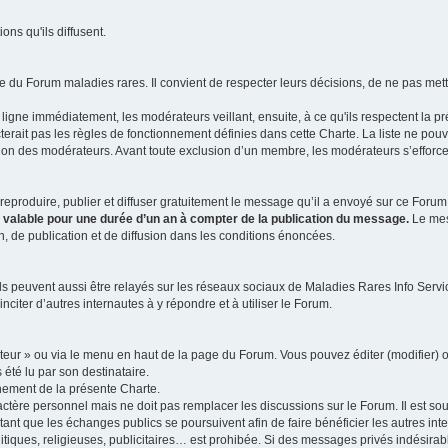
ns qu'ils diffusent.
 du Forum maladies rares. Il convient de respecter leurs décisions, de ne pas mettr
ligne immédiatement, les modérateurs veillant, ensuite, à ce qu'ils respectent la p
rait pas les règles de fonctionnement définies dans cette Charte. La liste ne pou
tion des modérateurs. Avant toute exclusion d’un membre, les modérateurs s’efforcen
eproduire, publier et diffuser gratuitement le message qu’il a envoyé sur ce Forum, 
t valable pour une durée d’un an à compter de la publication du message.
Le mess
n, de publication et de diffusion dans les conditions énoncées.
 peuvent aussi être relayés sur les réseaux sociaux de Maladies Rares Info Service
inciter d’autres internautes à y répondre et à utiliser le Forum.
ateur » ou via le menu en haut de la page du Forum. Vous pouvez éditer (modifier) o
 été lu par son destinataire.
nement de la présente Charte.
ère personnel mais ne doit pas remplacer les discussions sur le Forum. Il est souh
ant que les échanges publics se poursuivent afin de faire bénéficier les autres int
itiques, religieuses, publicitaires… est prohibée. Si des messages privés indésirabl