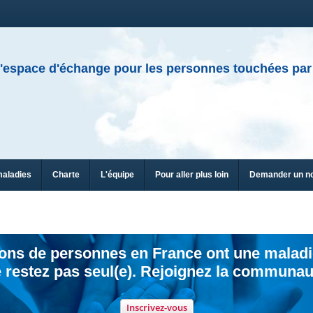
'espace d'échange pour les personnes touchées par
maladies
Charte
L'équipe
Pour aller plus loin
Demander un n
ions de personnes en France ont une maladi
 restez pas seul(e). Rejoignez la communau
Inscrivez-vous