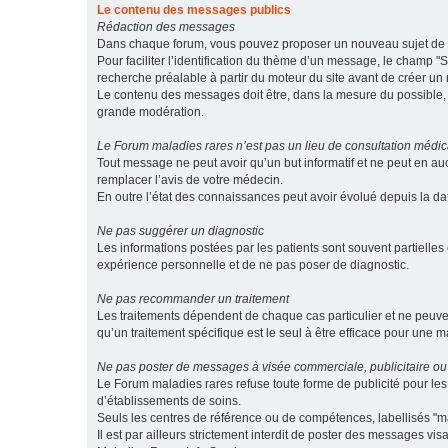
Le contenu des messages publics
Rédaction des messages
Dans chaque forum, vous pouvez proposer un nouveau sujet de di
Pour faciliter l’identification du thème d’un message, le champ "Su
recherche préalable à partir du moteur du site avant de créer un
Le contenu des messages doit être, dans la mesure du possible, br
grande modération.
Le Forum maladies rares n’est pas un lieu de consultation médic
Tout message ne peut avoir qu’un but informatif et ne peut en au
remplacer l’avis de votre médecin.
En outre l’état des connaissances peut avoir évolué depuis la d
Ne pas suggérer un diagnostic
Les informations postées par les patients sont souvent partielles 
expérience personnelle et de ne pas poser de diagnostic.
Ne pas recommander un traitement
Les traitements dépendent de chaque cas particulier et ne peuve
qu’un traitement spécifique est le seul à être efficace pour une m
Ne pas poster de messages à visée commerciale, publicitaire ou
Le Forum maladies rares refuse toute forme de publicité pour 
d’établissements de soins.
Seuls les centres de référence ou de compétences, labellisés "ma
Il est par ailleurs strictement interdit de poster des messages vi