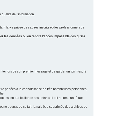
a qualité de l’information.
tant la vie privée des autres inscrits et des professionnels de
er les données ou en rendre l’accès impossible dès qu’il a
ésenter lors de son premier message et de garder un ton mesuré
t être portées à la connaissance de très nombreuses personnes,
che.
proches, en particulier de ses enfants. Il est recommandé aux
 et ne pourra, de ce fait, jamais être supprimée des archives de