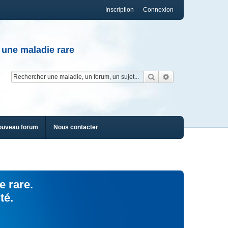
Inscription
Connexion
 une maladie rare
Rechercher
Recherche av
ouveau forum
Nous contacter
e rare.
té.