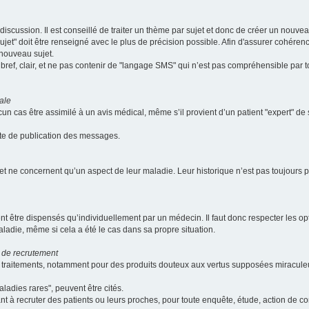
scussion. Il est conseillé de traiter un thème par sujet et donc de créer un nouv
jet" doit être renseigné avec le plus de précision possible. Afin d'assurer cohérence 
 nouveau sujet.
ef, clair, et ne pas contenir de "langage SMS" qui n’est pas compréhensible par tous
ale
cun cas être assimilé à un avis médical, même s’il provient d’un patient "expert" d
ate de publication des messages.
et ne concernent qu’un aspect de leur maladie. Leur historique n’est pas toujours pr
nt être dispensés qu’individuellement par un médecin. Il faut donc respecter les o
aladie, même si cela a été le cas dans sa propre situation.
 de recrutement
les traitements, notamment pour des produits douteux aux vertus supposées mira
ladies rares", peuvent être cités.
sant à recruter des patients ou leurs proches, pour toute enquête, étude, action de 