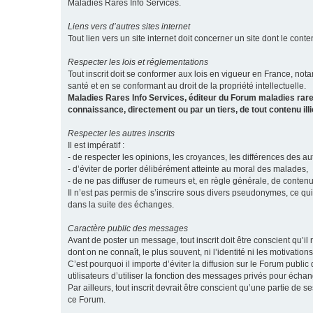
Maladies Rares Info Services.
Liens vers d’autres sites internet
Tout lien vers un site internet doit concerner un site dont le conten
Respecter les lois et réglementations
Tout inscrit doit se conformer aux lois en vigueur en France, notam
santé et en se conformant au droit de la propriété intellectuelle.
Maladies Rares Info Services, éditeur du Forum maladies rare
connaissance, directement ou par un tiers, de tout contenu ill
Respecter les autres inscrits
Il est impératif :
- de respecter les opinions, les croyances, les différences des aut
- d’éviter de porter délibérément atteinte au moral des malades,
- de ne pas diffuser de rumeurs et, en règle générale, de conten
Il n’est pas permis de s’inscrire sous divers pseudonymes, ce qu
dans la suite des échanges.
Caractère public des messages
Avant de poster un message, tout inscrit doit être conscient qu
dont on ne connaît, le plus souvent, ni l’identité ni les motivati
C’est pourquoi il importe d’éviter la diffusion sur le Forum publ
utilisateurs d’utiliser la fonction des messages privés pour éch
Par ailleurs, tout inscrit devrait être conscient qu’une partie de
ce Forum.