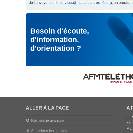
de l’envoyer à
info-services@maladiesraresinfo.org
, en précisan
Besoin d'écoute,
d'information,
d'orientation ?
ALLER À LA PAGE
A 
Le 
Recherche avancée
pou
Mala
Supprimer les cookies