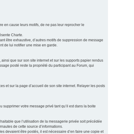
e en cause leurs motifs, de ne pas leur reprocher le
résente Charte.
vant être exhaustive, d’autres motifs de suppression de message
t de lui notifier une mise en garde.
ainsi que sur son site internet et sur les supports papier rendus
age posté reste la propriété du participant au Forum, qui
s et sur la page d’accueil de son site internet. Relayer les posts
u supprimer votre message privé tant qu’il est dans la boite
aitable que l’utilisation de la messagerie privée soit précédée
ernautes de cette source d’informations.
es devaient être postés, il est nécessaire d’en faire une copie et