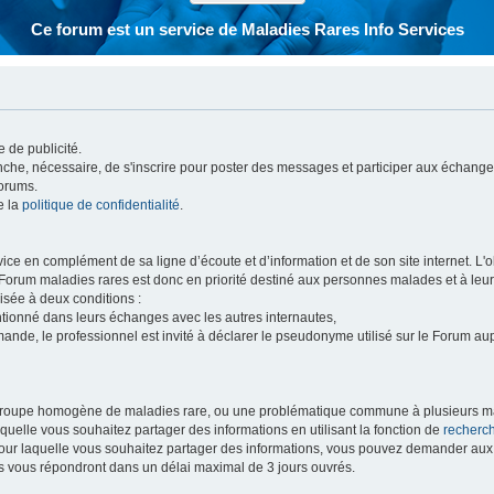
Ce forum est un service de Maladies Rares Info Services
 de publicité.
vanche, nécessaire, de s'inscrire pour poster des messages et participer aux échange
forums.
e la
politique de confidentialité
.
e en complément de sa ligne d’écoute et d’information et de son site internet. L'obj
 Forum maladies rares est donc en priorité destiné aux personnes malades et à leu
isée à deux conditions :
entionné dans leurs échanges avec les autres internautes,
mande, le professionnel est invité à déclarer le pseudonyme utilisé sur le Forum au
 groupe homogène de maladies rare, ou une problématique commune à plusieurs ma
aquelle vous souhaitez partager des informations en utilisant la fonction de
recherc
 pour laquelle vous souhaitez partager des informations, vous pouvez demander au
s vous répondront dans un délai maximal de 3 jours ouvrés.