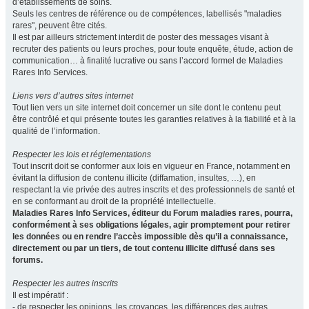
d’établissements de soins.
Seuls les centres de référence ou de compétences, labellisés "maladies
rares", peuvent être cités.
Il est par ailleurs strictement interdit de poster des messages visant à
recruter des patients ou leurs proches, pour toute enquête, étude, action de
communication… à finalité lucrative ou sans l’accord formel de Maladies
Rares Info Services.
Liens vers d’autres sites internet
Tout lien vers un site internet doit concerner un site dont le contenu peut
être contrôlé et qui présente toutes les garanties relatives à la fiabilité et à la
qualité de l’information.
Respecter les lois et réglementations
Tout inscrit doit se conformer aux lois en vigueur en France, notamment en
évitant la diffusion de contenu illicite (diffamation, insultes, …), en
respectant la vie privée des autres inscrits et des professionnels de santé et
en se conformant au droit de la propriété intellectuelle.
Maladies Rares Info Services, éditeur du Forum maladies rares, pourra,
conformément à ses obligations légales, agir promptement pour retirer
les données ou en rendre l’accès impossible dès qu’il a connaissance,
directement ou par un tiers, de tout contenu illicite diffusé dans ses
forums.
Respecter les autres inscrits
Il est impératif :
- de respecter les opinions, les croyances, les différences des autres