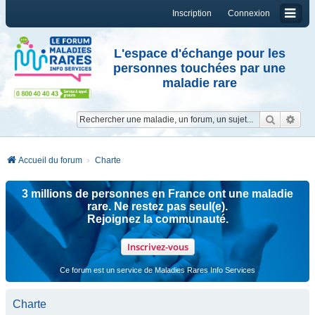
Inscription
Connexion
L'espace d'échange pour les
personnes touchées par une
maladie rare
Reche
Re
Accueil du forum
Charte
3 millions de personnes en France ont une maladie
rare. Ne restez pas seul(e).
Rejoignez la communauté.
Inscrivez-vous
Ce forum est un service de Maladies Rares Info Services
Charte