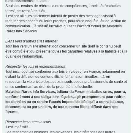
d’établissements de soins.
Seuls les centres de référence ou de compétences, labellisés "maladies
rares", peuvent être cités.
Il est par ailleurs strictement interdit de poster des messages visant à
recruter des patients ou leurs proches, pour toute enquête, étude, action de
communication… à finalité lucrative ou sans l’accord formel de Maladies
Rares Info Services.
Liens vers d’autres sites internet
Tout lien vers un site internet doit concerner un site dont le contenu peut
être contrôlé et qui présente toutes les garanties relatives à la fiabilité et à la
qualité de l’information.
Respecter les lois et réglementations
Tout inscrit doit se conformer aux lois en vigueur en France, notamment en
évitant la diffusion de contenu illicite (diffamation, insultes, …), en
respectant la vie privée des autres inscrits et des professionnels de santé et
en se conformant au droit de la propriété intellectuelle.
Maladies Rares Info Services, éditeur du Forum maladies rares, pourra,
conformément à ses obligations légales, agir promptement pour retirer
les données ou en rendre l’accès impossible dès qu’il a connaissance,
directement ou par un tiers, de tout contenu illicite diffusé dans ses
forums.
Respecter les autres inscrits
Il est impératif :
- de respecter les opinions, les croyances, les différences des autres