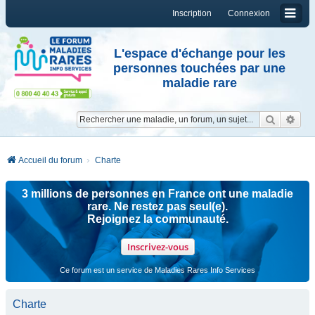
Inscription
Connexion
L'espace d'échange pour les
personnes touchées par une
maladie rare
Reche
Re
Accueil du forum
Charte
3 millions de personnes en France ont une maladie
rare. Ne restez pas seul(e).
Rejoignez la communauté.
Inscrivez-vous
Ce forum est un service de Maladies Rares Info Services
Charte