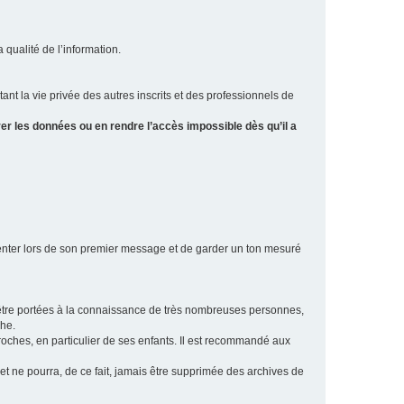
a qualité de l’information.
tant la vie privée des autres inscrits et des professionnels de
er les données ou en rendre l’accès impossible dès qu’il a
ésenter lors de son premier message et de garder un ton mesuré
t être portées à la connaissance de très nombreuses personnes,
che.
proches, en particulier de ses enfants. Il est recommandé aux
 et ne pourra, de ce fait, jamais être supprimée des archives de