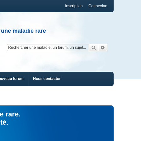
Inscription
Connexion
 une maladie rare
Rechercher
Recherche av
ouveau forum
Nous contacter
e rare.
té.