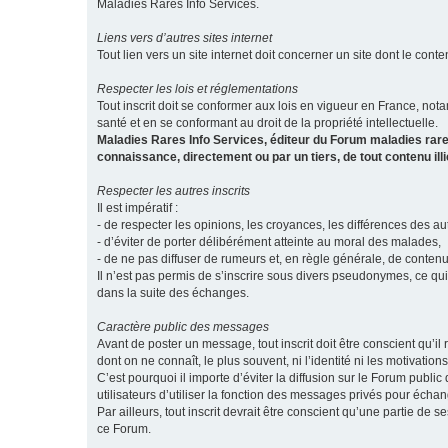
Maladies Rares Info Services.
Liens vers d’autres sites internet
Tout lien vers un site internet doit concerner un site dont le conten
Respecter les lois et réglementations
Tout inscrit doit se conformer aux lois en vigueur en France, notam
santé et en se conformant au droit de la propriété intellectuelle.
Maladies Rares Info Services, éditeur du Forum maladies rare
connaissance, directement ou par un tiers, de tout contenu ill
Respecter les autres inscrits
Il est impératif :
- de respecter les opinions, les croyances, les différences des aut
- d’éviter de porter délibérément atteinte au moral des malades,
- de ne pas diffuser de rumeurs et, en règle générale, de conten
Il n’est pas permis de s’inscrire sous divers pseudonymes, ce qu
dans la suite des échanges.
Caractère public des messages
Avant de poster un message, tout inscrit doit être conscient qu
dont on ne connaît, le plus souvent, ni l’identité ni les motivati
C’est pourquoi il importe d’éviter la diffusion sur le Forum publ
utilisateurs d’utiliser la fonction des messages privés pour éch
Par ailleurs, tout inscrit devrait être conscient qu’une partie de
ce Forum.