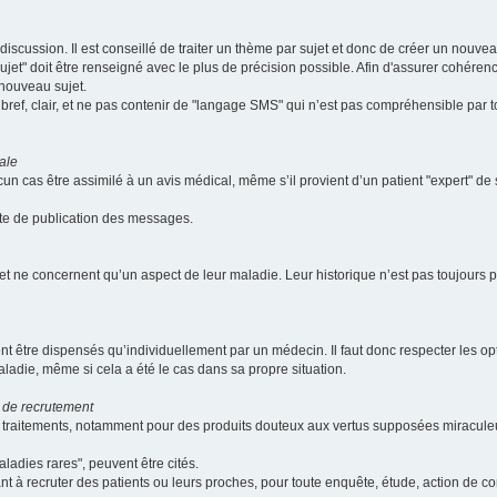
scussion. Il est conseillé de traiter un thème par sujet et donc de créer un nouv
jet" doit être renseigné avec le plus de précision possible. Afin d'assurer cohérence 
 nouveau sujet.
ef, clair, et ne pas contenir de "langage SMS" qui n’est pas compréhensible par tous
ale
cun cas être assimilé à un avis médical, même s’il provient d’un patient "expert" d
ate de publication des messages.
et ne concernent qu’un aspect de leur maladie. Leur historique n’est pas toujours pr
nt être dispensés qu’individuellement par un médecin. Il faut donc respecter les o
aladie, même si cela a été le cas dans sa propre situation.
 de recrutement
les traitements, notamment pour des produits douteux aux vertus supposées mira
ladies rares", peuvent être cités.
sant à recruter des patients ou leurs proches, pour toute enquête, étude, action de 