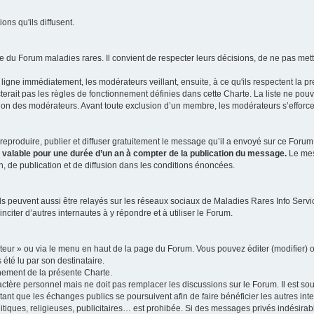
ns qu'ils diffusent.
 du Forum maladies rares. Il convient de respecter leurs décisions, de ne pas mettr
ligne immédiatement, les modérateurs veillant, ensuite, à ce qu'ils respectent la p
rait pas les règles de fonctionnement définies dans cette Charte. La liste ne pou
tion des modérateurs. Avant toute exclusion d’un membre, les modérateurs s’efforcen
eproduire, publier et diffuser gratuitement le message qu’il a envoyé sur ce Forum, 
t valable pour une durée d’un an à compter de la publication du message.
Le mess
n, de publication et de diffusion dans les conditions énoncées.
 peuvent aussi être relayés sur les réseaux sociaux de Maladies Rares Info Service
inciter d’autres internautes à y répondre et à utiliser le Forum.
ateur » ou via le menu en haut de la page du Forum. Vous pouvez éditer (modifier) o
 été lu par son destinataire.
nement de la présente Charte.
ère personnel mais ne doit pas remplacer les discussions sur le Forum. Il est souh
ant que les échanges publics se poursuivent afin de faire bénéficier les autres int
itiques, religieuses, publicitaires… est prohibée. Si des messages privés indésirabl