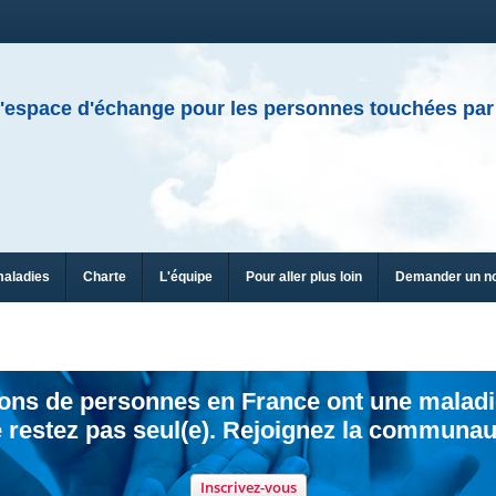
'espace d'échange pour les personnes touchées par
maladies
Charte
L'équipe
Pour aller plus loin
Demander un n
ions de personnes en France ont une maladi
 restez pas seul(e). Rejoignez la communau
Inscrivez-vous