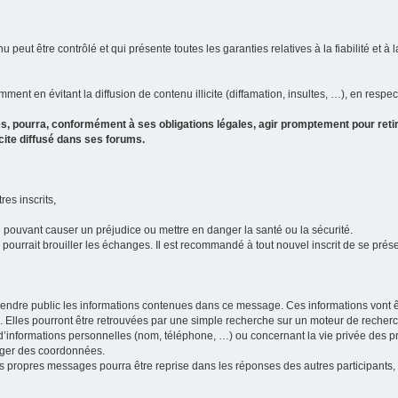
u peut être contrôlé et qui présente toutes les garanties relatives à la fiabilité et à l
ment en évitant la diffusion de contenu illicite (diffamation, insultes, …), en respec
s, pourra, conformément à ses obligations légales, agir promptement pour retir
icite diffusé dans ses forums.
res inscrits,
u pouvant causer un préjudice ou mettre en danger la santé ou la sécurité.
i pourrait brouiller les échanges. Il est recommandé à tout nouvel inscrit de se pr
’il rendre public les informations contenues dans ce message. Ces informations von
ons. Elles pourront être retrouvées par une simple recherche sur un moteur de recher
ic d’informations personnelles (nom, téléphone, …) ou concernant la vie privée des 
anger des coordonnées.
 ses propres messages pourra être reprise dans les réponses des autres participants,