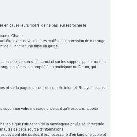
e en cause leurs motifs, de ne pas leur reprocher le
résente Charte.
vant être exhaustive, d’autres motifs de suppression de message
t de lui notifier une mise en garde.
ainsi que sur son site internet et sur les supports papier rendus
age posté reste la propriété du participant au Forum, qui
s et sur la page d’accueil de son site internet. Relayer les posts
u supprimer votre message privé tant qu’il est dans la boite
aitable que l’utilisation de la messagerie privée soit précédée
ernautes de cette source d’informations.
es devaient être postés, il est nécessaire d’en faire une copie et