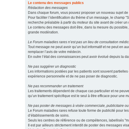
Le contenu des messages publics
Rédaction des messages
Dans chaque forum, vous pouvez proposer un nouveau sujet de di
Pour faciliter l’identification du thème d’un message, le champ "Su
recherche préalable à partir du moteur du site avant de créer un
Le contenu des messages doit être, dans la mesure du possible, br
grande modération.
Le Forum maladies rares n’est pas un lieu de consultation médic
Tout message ne peut avoir qu’un but informatif et ne peut en au
remplacer l’avis de votre médecin.
En outre l’état des connaissances peut avoir évolué depuis la d
Ne pas suggérer un diagnostic
Les informations postées par les patients sont souvent partielles 
expérience personnelle et de ne pas poser de diagnostic.
Ne pas recommander un traitement
Les traitements dépendent de chaque cas particulier et ne peuve
qu’un traitement spécifique est le seul à être efficace pour une m
Ne pas poster de messages à visée commerciale, publicitaire ou
Le Forum maladies rares refuse toute forme de publicité pour 
d’établissements de soins.
Seuls les centres de référence ou de compétences, labellisés "ma
Il est par ailleurs strictement interdit de poster des messages vi