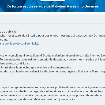
Ce forum est un service de Maladies Rares Info Services
 de publicité.
vanche, nécessaire, de s'inscrire pour poster des messages et participer aux échange
forums.
e la
politique de confidentialité
.
e en complément de sa ligne d’écoute et d’information et de son site internet. L'obj
 Forum maladies rares est donc en priorité destiné aux personnes malades et à leu
isée à deux conditions :
entionné dans leurs échanges avec les autres internautes,
mande, le professionnel est invité à déclarer le pseudonyme utilisé sur le Forum au
 groupe homogène de maladies rare, ou une problématique commune à plusieurs ma
aquelle vous souhaitez partager des informations en utilisant la fonction de
recherc
 pour laquelle vous souhaitez partager des informations, vous pouvez demander au
s vous répondront dans un délai maximal de 3 jours ouvrés.