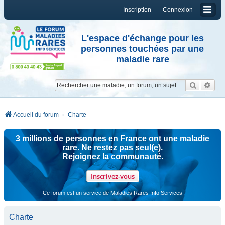
Inscription
Connexion
L'espace d'échange pour les
personnes touchées par une
maladie rare
Reche
Re
Accueil du forum
Charte
3 millions de personnes en France ont une maladie
rare. Ne restez pas seul(e).
Rejoignez la communauté.
Inscrivez-vous
Ce forum est un service de Maladies Rares Info Services
Charte