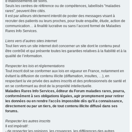
d’établissements de soins.
Seuls les centres de référence ou de compétences, labellisés "maladies
rares", peuvent être cités.
Il est par ailleurs strictement interdit de poster des messages visant à
recruter des patients ou leurs proches, pour toute enquête, étude, action de
communication… à finalité lucrative ou sans l’accord formel de Maladies
Rares Info Services.
Liens vers d’autres sites internet
Tout lien vers un site internet doit concerner un site dont le contenu peut
être contrôlé et qui présente toutes les garanties relatives à la fiabilité et à la
qualité de l’information.
Respecter les lois et réglementations
Tout inscrit doit se conformer aux lois en vigueur en France, notamment en
évitant la diffusion de contenu illicite (diffamation, insultes, …), en
respectant la vie privée des autres inscrits et des professionnels de santé et
en se conformant au droit de la propriété intellectuelle.
Maladies Rares Info Services, éditeur du Forum maladies rares, pourra,
conformément à ses obligations légales, agir promptement pour retirer
les données ou en rendre l’accès impossible dès qu’il a connaissance,
directement ou par un tiers, de tout contenu illicite diffusé dans ses
forums.
Respecter les autres inscrits
Il est impératif :
- de respecter les opinions, les croyances, les différences des autres