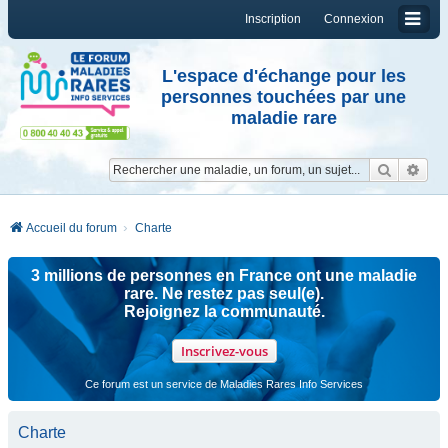
Inscription
Connexion
L'espace d'échange pour les
personnes touchées par une
maladie rare
Reche
Re
Accueil du forum
Charte
3 millions de personnes en France ont une maladie
rare. Ne restez pas seul(e).
Rejoignez la communauté.
Inscrivez-vous
Ce forum est un service de Maladies Rares Info Services
Charte