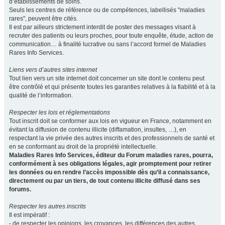
d’établissements de soins.
Seuls les centres de référence ou de compétences, labellisés "maladies
rares", peuvent être cités.
Il est par ailleurs strictement interdit de poster des messages visant à
recruter des patients ou leurs proches, pour toute enquête, étude, action de
communication… à finalité lucrative ou sans l’accord formel de Maladies
Rares Info Services.
Liens vers d’autres sites internet
Tout lien vers un site internet doit concerner un site dont le contenu peut
être contrôlé et qui présente toutes les garanties relatives à la fiabilité et à la
qualité de l’information.
Respecter les lois et réglementations
Tout inscrit doit se conformer aux lois en vigueur en France, notamment en
évitant la diffusion de contenu illicite (diffamation, insultes, …), en
respectant la vie privée des autres inscrits et des professionnels de santé et
en se conformant au droit de la propriété intellectuelle.
Maladies Rares Info Services, éditeur du Forum maladies rares, pourra,
conformément à ses obligations légales, agir promptement pour retirer
les données ou en rendre l’accès impossible dès qu’il a connaissance,
directement ou par un tiers, de tout contenu illicite diffusé dans ses
forums.
Respecter les autres inscrits
Il est impératif :
- de respecter les opinions, les croyances, les différences des autres