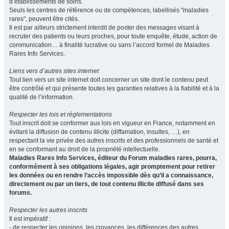
d’établissements de soins.
Seuls les centres de référence ou de compétences, labellisés "maladies
rares", peuvent être cités.
Il est par ailleurs strictement interdit de poster des messages visant à
recruter des patients ou leurs proches, pour toute enquête, étude, action de
communication… à finalité lucrative ou sans l’accord formel de Maladies
Rares Info Services.
Liens vers d’autres sites internet
Tout lien vers un site internet doit concerner un site dont le contenu peut
être contrôlé et qui présente toutes les garanties relatives à la fiabilité et à la
qualité de l’information.
Respecter les lois et réglementations
Tout inscrit doit se conformer aux lois en vigueur en France, notamment en
évitant la diffusion de contenu illicite (diffamation, insultes, …), en
respectant la vie privée des autres inscrits et des professionnels de santé et
en se conformant au droit de la propriété intellectuelle.
Maladies Rares Info Services, éditeur du Forum maladies rares, pourra,
conformément à ses obligations légales, agir promptement pour retirer
les données ou en rendre l’accès impossible dès qu’il a connaissance,
directement ou par un tiers, de tout contenu illicite diffusé dans ses
forums.
Respecter les autres inscrits
Il est impératif :
- de respecter les opinions, les croyances, les différences des autres