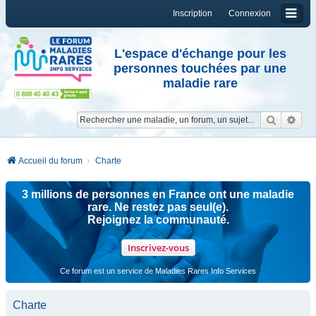
Inscription
Connexion
L'espace d'échange pour les
personnes touchées par une
maladie rare
Reche
Re
Accueil du forum
Charte
3 millions de personnes en France ont une maladie
rare. Ne restez pas seul(e).
Rejoignez la communauté.
Inscrivez-vous
Ce forum est un service de Maladies Rares Info Services
Charte