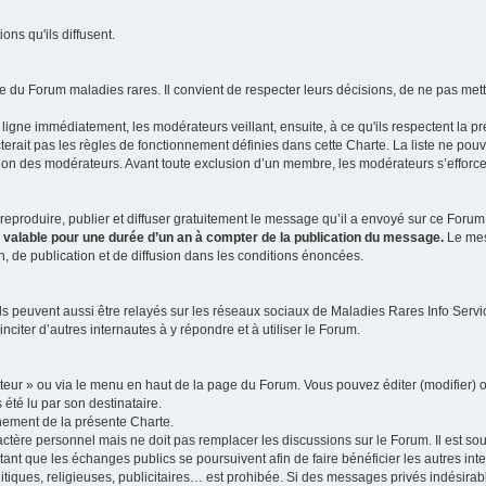
ns qu'ils diffusent.
 du Forum maladies rares. Il convient de respecter leurs décisions, de ne pas mettr
ligne immédiatement, les modérateurs veillant, ensuite, à ce qu'ils respectent la p
rait pas les règles de fonctionnement définies dans cette Charte. La liste ne pou
tion des modérateurs. Avant toute exclusion d’un membre, les modérateurs s’efforcen
eproduire, publier et diffuser gratuitement le message qu’il a envoyé sur ce Forum, 
t valable pour une durée d’un an à compter de la publication du message.
Le mess
n, de publication et de diffusion dans les conditions énoncées.
 peuvent aussi être relayés sur les réseaux sociaux de Maladies Rares Info Service
inciter d’autres internautes à y répondre et à utiliser le Forum.
ateur » ou via le menu en haut de la page du Forum. Vous pouvez éditer (modifier) o
 été lu par son destinataire.
nement de la présente Charte.
ère personnel mais ne doit pas remplacer les discussions sur le Forum. Il est souh
ant que les échanges publics se poursuivent afin de faire bénéficier les autres int
itiques, religieuses, publicitaires… est prohibée. Si des messages privés indésirabl