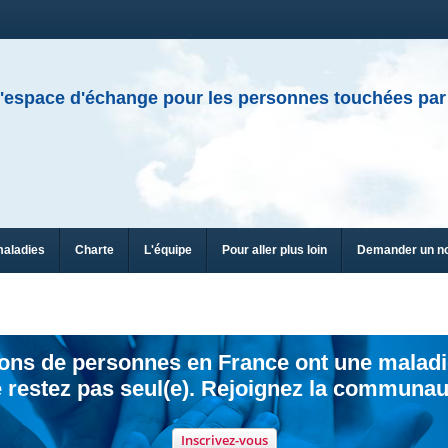
'espace d'échange pour les personnes touchées par
maladies
Charte
L'équipe
Pour aller plus loin
Demander un n
ions de personnes en France ont une maladi
 restez pas seul(e). Rejoignez la communau
Inscrivez-vous