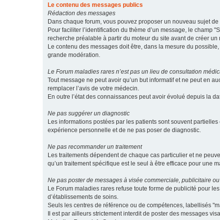
Le contenu des messages publics
Rédaction des messages
Dans chaque forum, vous pouvez proposer un nouveau sujet de di
Pour faciliter l’identification du thème d’un message, le champ "Su
recherche préalable à partir du moteur du site avant de créer un
Le contenu des messages doit être, dans la mesure du possible, br
grande modération.
Le Forum maladies rares n’est pas un lieu de consultation médic
Tout message ne peut avoir qu’un but informatif et ne peut en au
remplacer l’avis de votre médecin.
En outre l’état des connaissances peut avoir évolué depuis la d
Ne pas suggérer un diagnostic
Les informations postées par les patients sont souvent partielles 
expérience personnelle et de ne pas poser de diagnostic.
Ne pas recommander un traitement
Les traitements dépendent de chaque cas particulier et ne peuve
qu’un traitement spécifique est le seul à être efficace pour une m
Ne pas poster de messages à visée commerciale, publicitaire ou
Le Forum maladies rares refuse toute forme de publicité pour 
d’établissements de soins.
Seuls les centres de référence ou de compétences, labellisés "ma
Il est par ailleurs strictement interdit de poster des messages vi