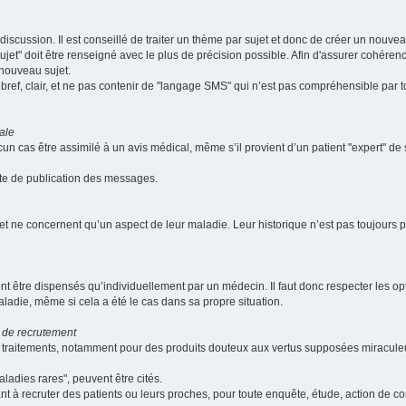
scussion. Il est conseillé de traiter un thème par sujet et donc de créer un nouv
jet" doit être renseigné avec le plus de précision possible. Afin d'assurer cohérence 
 nouveau sujet.
ef, clair, et ne pas contenir de "langage SMS" qui n’est pas compréhensible par tous
ale
cun cas être assimilé à un avis médical, même s’il provient d’un patient "expert" d
ate de publication des messages.
et ne concernent qu’un aspect de leur maladie. Leur historique n’est pas toujours pr
nt être dispensés qu’individuellement par un médecin. Il faut donc respecter les o
aladie, même si cela a été le cas dans sa propre situation.
 de recrutement
les traitements, notamment pour des produits douteux aux vertus supposées mira
ladies rares", peuvent être cités.
sant à recruter des patients ou leurs proches, pour toute enquête, étude, action de 