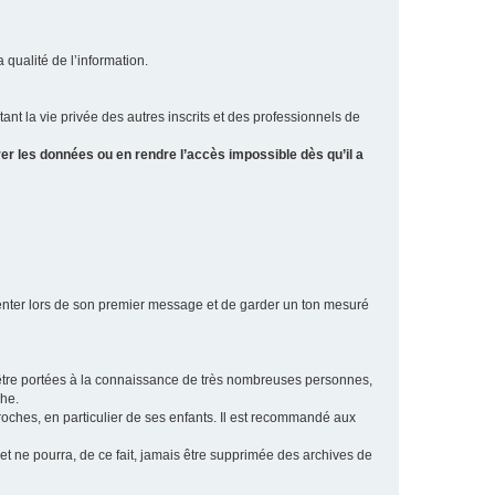
a qualité de l’information.
tant la vie privée des autres inscrits et des professionnels de
er les données ou en rendre l’accès impossible dès qu’il a
ésenter lors de son premier message et de garder un ton mesuré
t être portées à la connaissance de très nombreuses personnes,
che.
proches, en particulier de ses enfants. Il est recommandé aux
 et ne pourra, de ce fait, jamais être supprimée des archives de