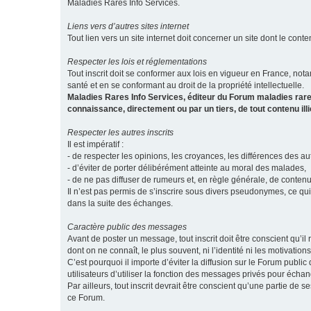
Maladies Rares Info Services.
Liens vers d’autres sites internet
Tout lien vers un site internet doit concerner un site dont le conten
Respecter les lois et réglementations
Tout inscrit doit se conformer aux lois en vigueur en France, notam
santé et en se conformant au droit de la propriété intellectuelle.
Maladies Rares Info Services, éditeur du Forum maladies rare
connaissance, directement ou par un tiers, de tout contenu ill
Respecter les autres inscrits
Il est impératif :
- de respecter les opinions, les croyances, les différences des aut
- d’éviter de porter délibérément atteinte au moral des malades,
- de ne pas diffuser de rumeurs et, en règle générale, de conten
Il n’est pas permis de s’inscrire sous divers pseudonymes, ce qu
dans la suite des échanges.
Caractère public des messages
Avant de poster un message, tout inscrit doit être conscient qu
dont on ne connaît, le plus souvent, ni l’identité ni les motivati
C’est pourquoi il importe d’éviter la diffusion sur le Forum publ
utilisateurs d’utiliser la fonction des messages privés pour éch
Par ailleurs, tout inscrit devrait être conscient qu’une partie de
ce Forum.