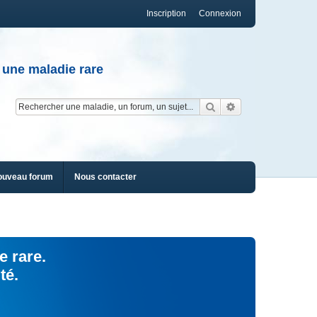
Inscription
Connexion
 une maladie rare
Rechercher
Recherche av
ouveau forum
Nous contacter
e rare.
té.