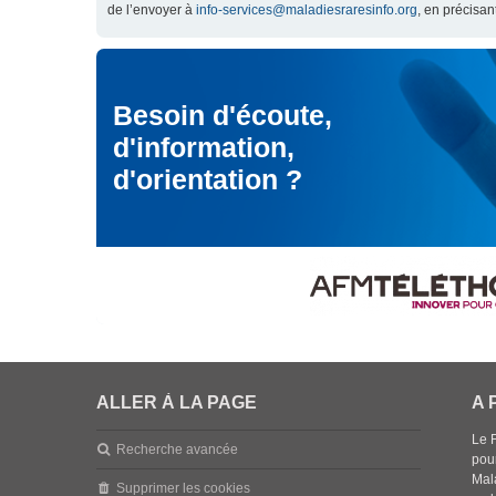
de l’envoyer à
info-services@maladiesraresinfo.org
, en précisan
Besoin d'écoute,
d'information,
d'orientation ?
ALLER À LA PAGE
A 
Le 
Recherche avancée
pou
Mala
Supprimer les cookies