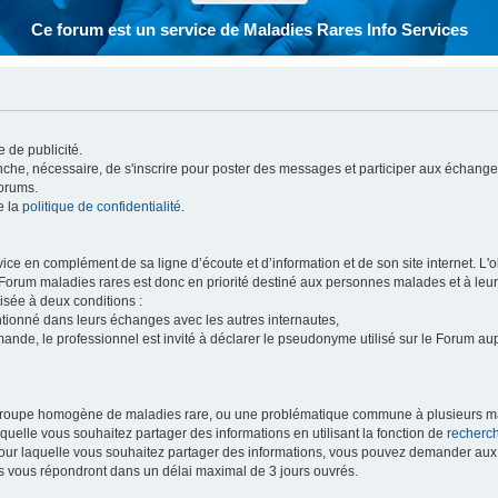
Ce forum est un service de Maladies Rares Info Services
 de publicité.
vanche, nécessaire, de s'inscrire pour poster des messages et participer aux échange
forums.
e la
politique de confidentialité
.
e en complément de sa ligne d’écoute et d’information et de son site internet. L'obj
 Forum maladies rares est donc en priorité destiné aux personnes malades et à leu
isée à deux conditions :
entionné dans leurs échanges avec les autres internautes,
mande, le professionnel est invité à déclarer le pseudonyme utilisé sur le Forum au
 groupe homogène de maladies rare, ou une problématique commune à plusieurs ma
aquelle vous souhaitez partager des informations en utilisant la fonction de
recherc
 pour laquelle vous souhaitez partager des informations, vous pouvez demander au
s vous répondront dans un délai maximal de 3 jours ouvrés.