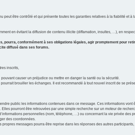
u peut être contrôlé et qui présente toutes les garanties relatives à la fiabilité et à l
ment en évitant la diffusion de contenu illicite (diffamation, insultes, …), en respec
s, pourra, conformément à ses obligations légales, agir promptement pour retir
icite diffusé dans ses forums.
res inscrits,
u pouvant causer un préjudice ou mettre en danger la santé ou la sécurité.
i pourrait brouiller les échanges. Il est recommandé à tout nouvel inscrit de se pr
’il rendre public les informations contenues dans ce message. Ces informations von
ons. Elles pourront être retrouvées par une simple recherche sur un moteur de recher
ic d’informations personnelles (nom, téléphone, …) ou concernant la vie privée des 
anger des coordonnées.
 ses propres messages pourra être reprise dans les réponses des autres participants,