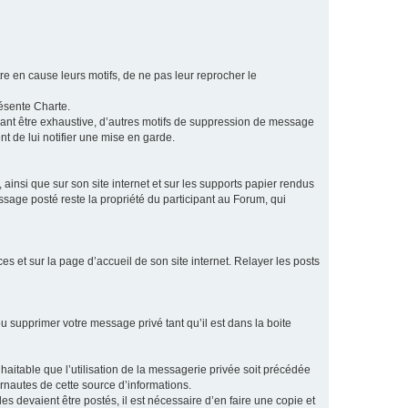
e en cause leurs motifs, de ne pas leur reprocher le
résente Charte.
vant être exhaustive, d’autres motifs de suppression de message
t de lui notifier une mise en garde.
ainsi que sur son site internet et sur les supports papier rendus
age posté reste la propriété du participant au Forum, qui
s et sur la page d’accueil de son site internet. Relayer les posts
u supprimer votre message privé tant qu’il est dans la boite
aitable que l’utilisation de la messagerie privée soit précédée
ernautes de cette source d’informations.
es devaient être postés, il est nécessaire d’en faire une copie et