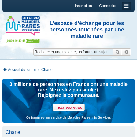
Inscription
Connexion
L'espace d'échange pour les
personnes touchées par une
maladie rare
Reche
Re
Accueil du forum
Charte
3 millions de personnes en France ont une maladie
rare. Ne restez pas seul(e).
Rejoignez la communauté.
Inscrivez-vous
Ce forum est un service de Maladies Rares Info Services
Charte