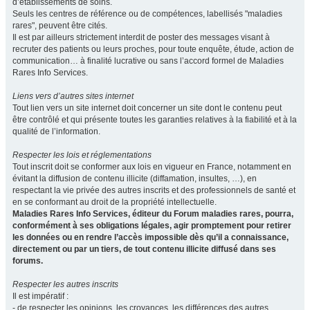
d’établissements de soins.
Seuls les centres de référence ou de compétences, labellisés "maladies
rares", peuvent être cités.
Il est par ailleurs strictement interdit de poster des messages visant à
recruter des patients ou leurs proches, pour toute enquête, étude, action de
communication… à finalité lucrative ou sans l’accord formel de Maladies
Rares Info Services.
Liens vers d’autres sites internet
Tout lien vers un site internet doit concerner un site dont le contenu peut
être contrôlé et qui présente toutes les garanties relatives à la fiabilité et à la
qualité de l’information.
Respecter les lois et réglementations
Tout inscrit doit se conformer aux lois en vigueur en France, notamment en
évitant la diffusion de contenu illicite (diffamation, insultes, …), en
respectant la vie privée des autres inscrits et des professionnels de santé et
en se conformant au droit de la propriété intellectuelle.
Maladies Rares Info Services, éditeur du Forum maladies rares, pourra,
conformément à ses obligations légales, agir promptement pour retirer
les données ou en rendre l’accès impossible dès qu’il a connaissance,
directement ou par un tiers, de tout contenu illicite diffusé dans ses
forums.
Respecter les autres inscrits
Il est impératif :
- de respecter les opinions, les croyances, les différences des autres