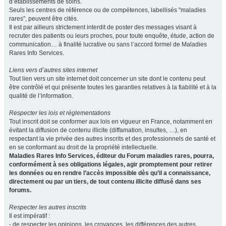
d’établissements de soins.
Seuls les centres de référence ou de compétences, labellisés "maladies
rares", peuvent être cités.
Il est par ailleurs strictement interdit de poster des messages visant à
recruter des patients ou leurs proches, pour toute enquête, étude, action de
communication… à finalité lucrative ou sans l’accord formel de Maladies
Rares Info Services.
Liens vers d’autres sites internet
Tout lien vers un site internet doit concerner un site dont le contenu peut
être contrôlé et qui présente toutes les garanties relatives à la fiabilité et à la
qualité de l’information.
Respecter les lois et réglementations
Tout inscrit doit se conformer aux lois en vigueur en France, notamment en
évitant la diffusion de contenu illicite (diffamation, insultes, …), en
respectant la vie privée des autres inscrits et des professionnels de santé et
en se conformant au droit de la propriété intellectuelle.
Maladies Rares Info Services, éditeur du Forum maladies rares, pourra,
conformément à ses obligations légales, agir promptement pour retirer
les données ou en rendre l’accès impossible dès qu’il a connaissance,
directement ou par un tiers, de tout contenu illicite diffusé dans ses
forums.
Respecter les autres inscrits
Il est impératif :
- de respecter les opinions, les croyances, les différences des autres