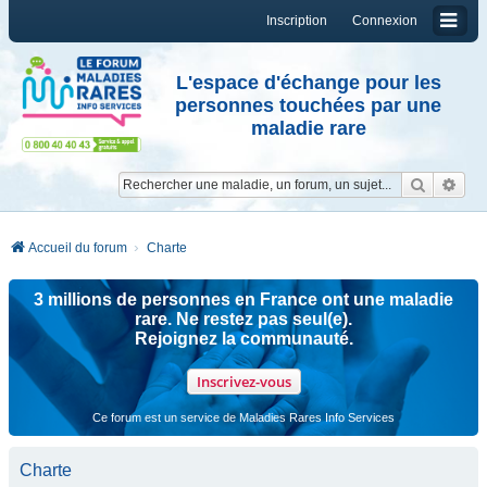
Inscription
Connexion
L'espace d'échange pour les
personnes touchées par une
maladie rare
Reche
Re
Accueil du forum
Charte
3 millions de personnes en France ont une maladie
rare. Ne restez pas seul(e).
Rejoignez la communauté.
Inscrivez-vous
Ce forum est un service de Maladies Rares Info Services
Charte