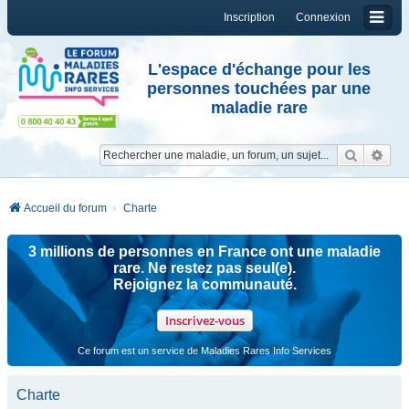
Inscription
Connexion
L'espace d'échange pour les
personnes touchées par une
maladie rare
Reche
Re
Accueil du forum
Charte
3 millions de personnes en France ont une maladie
rare. Ne restez pas seul(e).
Rejoignez la communauté.
Inscrivez-vous
Ce forum est un service de Maladies Rares Info Services
Charte