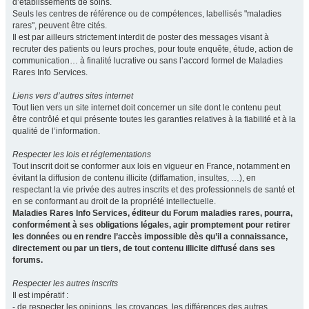
d’établissements de soins.
Seuls les centres de référence ou de compétences, labellisés "maladies
rares", peuvent être cités.
Il est par ailleurs strictement interdit de poster des messages visant à
recruter des patients ou leurs proches, pour toute enquête, étude, action de
communication… à finalité lucrative ou sans l’accord formel de Maladies
Rares Info Services.
Liens vers d’autres sites internet
Tout lien vers un site internet doit concerner un site dont le contenu peut
être contrôlé et qui présente toutes les garanties relatives à la fiabilité et à la
qualité de l’information.
Respecter les lois et réglementations
Tout inscrit doit se conformer aux lois en vigueur en France, notamment en
évitant la diffusion de contenu illicite (diffamation, insultes, …), en
respectant la vie privée des autres inscrits et des professionnels de santé et
en se conformant au droit de la propriété intellectuelle.
Maladies Rares Info Services, éditeur du Forum maladies rares, pourra,
conformément à ses obligations légales, agir promptement pour retirer
les données ou en rendre l’accès impossible dès qu’il a connaissance,
directement ou par un tiers, de tout contenu illicite diffusé dans ses
forums.
Respecter les autres inscrits
Il est impératif :
- de respecter les opinions, les croyances, les différences des autres