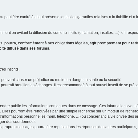
u peut être contrôlé et qui présente toutes les garanties relatives à la fiabilité et à l
ment en évitant la diffusion de contenu illicite (diffamation, insultes, …), en respec
s, pourra, conformément à ses obligations légales, agir promptement pour retir
icite diffusé dans ses forums.
res inscrits,
u pouvant causer un préjudice ou mettre en danger la santé ou la sécurité.
i pourrait brouiller les échanges. Il est recommandé à tout nouvel inscrit de se pr
’il rendre public les informations contenues dans ce message. Ces informations von
ons. Elles pourront être retrouvées par une simple recherche sur un moteur de recher
ic d’informations personnelles (nom, téléphone, …) ou concernant la vie privée des 
anger des coordonnées.
 ses propres messages pourra être reprise dans les réponses des autres participants,