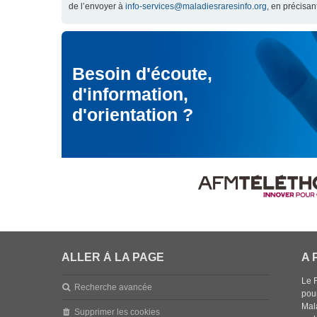
de l’envoyer à
info-services@maladiesraresinfo.org
, en précisan
Besoin d'écoute,
d'information,
d'orientation ?
ALLER À LA PAGE
A 
Le 
Recherche avancée
pou
Mala
Supprimer les cookies