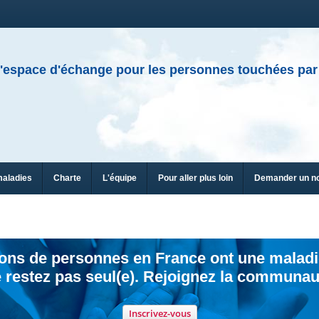
'espace d'échange pour les personnes touchées par
maladies
Charte
L'équipe
Pour aller plus loin
Demander un n
ions de personnes en France ont une maladi
 restez pas seul(e). Rejoignez la communau
Inscrivez-vous