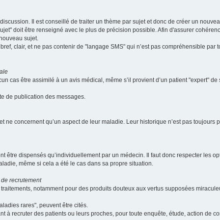
scussion. Il est conseillé de traiter un thème par sujet et donc de créer un nouv
jet" doit être renseigné avec le plus de précision possible. Afin d'assurer cohérence 
 nouveau sujet.
ef, clair, et ne pas contenir de "langage SMS" qui n’est pas compréhensible par tous
ale
cun cas être assimilé à un avis médical, même s’il provient d’un patient "expert" d
ate de publication des messages.
et ne concernent qu’un aspect de leur maladie. Leur historique n’est pas toujours pr
nt être dispensés qu’individuellement par un médecin. Il faut donc respecter les o
aladie, même si cela a été le cas dans sa propre situation.
 de recrutement
les traitements, notamment pour des produits douteux aux vertus supposées mira
ladies rares", peuvent être cités.
sant à recruter des patients ou leurs proches, pour toute enquête, étude, action de 