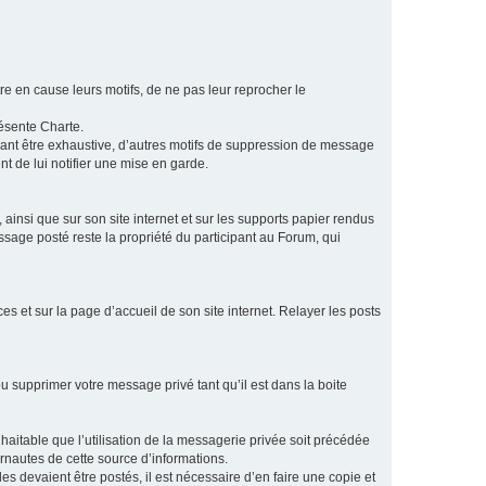
e en cause leurs motifs, de ne pas leur reprocher le
résente Charte.
vant être exhaustive, d’autres motifs de suppression de message
t de lui notifier une mise en garde.
ainsi que sur son site internet et sur les supports papier rendus
age posté reste la propriété du participant au Forum, qui
s et sur la page d’accueil de son site internet. Relayer les posts
u supprimer votre message privé tant qu’il est dans la boite
aitable que l’utilisation de la messagerie privée soit précédée
ernautes de cette source d’informations.
es devaient être postés, il est nécessaire d’en faire une copie et