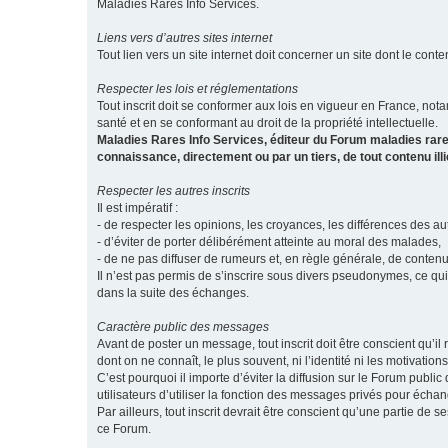
Maladies Rares Info Services.
Liens vers d’autres sites internet
Tout lien vers un site internet doit concerner un site dont le conten
Respecter les lois et réglementations
Tout inscrit doit se conformer aux lois en vigueur en France, notam
santé et en se conformant au droit de la propriété intellectuelle.
Maladies Rares Info Services, éditeur du Forum maladies rare
connaissance, directement ou par un tiers, de tout contenu ill
Respecter les autres inscrits
Il est impératif :
- de respecter les opinions, les croyances, les différences des aut
- d’éviter de porter délibérément atteinte au moral des malades,
- de ne pas diffuser de rumeurs et, en règle générale, de conten
Il n’est pas permis de s’inscrire sous divers pseudonymes, ce qu
dans la suite des échanges.
Caractère public des messages
Avant de poster un message, tout inscrit doit être conscient qu
dont on ne connaît, le plus souvent, ni l’identité ni les motivati
C’est pourquoi il importe d’éviter la diffusion sur le Forum publ
utilisateurs d’utiliser la fonction des messages privés pour éch
Par ailleurs, tout inscrit devrait être conscient qu’une partie de
ce Forum.