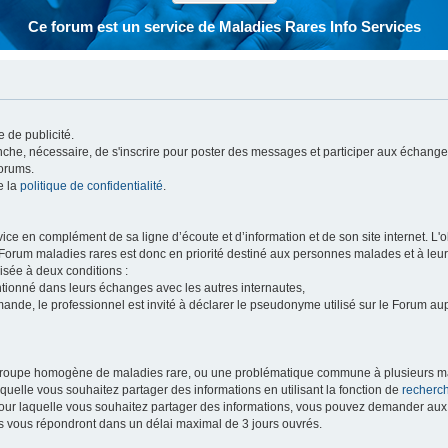
Ce forum est un service de Maladies Rares Info Services
 de publicité.
vanche, nécessaire, de s'inscrire pour poster des messages et participer aux échange
forums.
e la
politique de confidentialité
.
e en complément de sa ligne d’écoute et d’information et de son site internet. L'obj
 Forum maladies rares est donc en priorité destiné aux personnes malades et à leu
isée à deux conditions :
entionné dans leurs échanges avec les autres internautes,
mande, le professionnel est invité à déclarer le pseudonyme utilisé sur le Forum au
 groupe homogène de maladies rare, ou une problématique commune à plusieurs ma
aquelle vous souhaitez partager des informations en utilisant la fonction de
recherc
 pour laquelle vous souhaitez partager des informations, vous pouvez demander au
s vous répondront dans un délai maximal de 3 jours ouvrés.