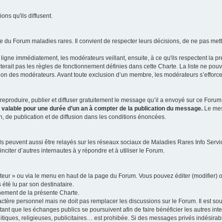
ns qu'ils diffusent.
 du Forum maladies rares. Il convient de respecter leurs décisions, de ne pas mettr
ligne immédiatement, les modérateurs veillant, ensuite, à ce qu'ils respectent la p
rait pas les règles de fonctionnement définies dans cette Charte. La liste ne pou
tion des modérateurs. Avant toute exclusion d’un membre, les modérateurs s’efforcen
eproduire, publier et diffuser gratuitement le message qu’il a envoyé sur ce Forum, 
t valable pour une durée d’un an à compter de la publication du message.
Le mess
n, de publication et de diffusion dans les conditions énoncées.
 peuvent aussi être relayés sur les réseaux sociaux de Maladies Rares Info Service
inciter d’autres internautes à y répondre et à utiliser le Forum.
ateur » ou via le menu en haut de la page du Forum. Vous pouvez éditer (modifier) o
 été lu par son destinataire.
nement de la présente Charte.
ère personnel mais ne doit pas remplacer les discussions sur le Forum. Il est souh
ant que les échanges publics se poursuivent afin de faire bénéficier les autres int
itiques, religieuses, publicitaires… est prohibée. Si des messages privés indésirabl