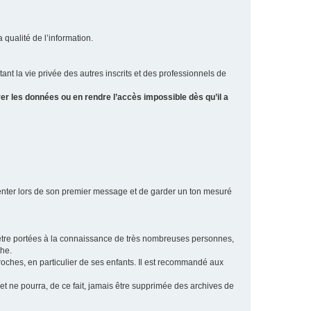
a qualité de l’information.
tant la vie privée des autres inscrits et des professionnels de
er les données ou en rendre l’accès impossible dès qu’il a
ésenter lors de son premier message et de garder un ton mesuré
t être portées à la connaissance de très nombreuses personnes,
che.
proches, en particulier de ses enfants. Il est recommandé aux
 et ne pourra, de ce fait, jamais être supprimée des archives de