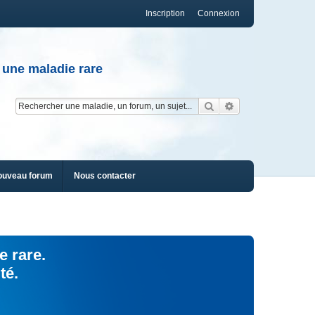
Inscription
Connexion
 une maladie rare
Rechercher
Recherche av
ouveau forum
Nous contacter
e rare.
té.