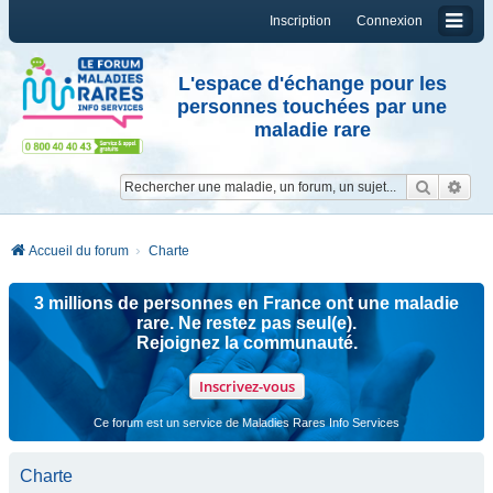
Inscription
Connexion
L'espace d'échange pour les
personnes touchées par une
maladie rare
Reche
Re
Accueil du forum
Charte
3 millions de personnes en France ont une maladie
rare. Ne restez pas seul(e).
Rejoignez la communauté.
Inscrivez-vous
Ce forum est un service de Maladies Rares Info Services
Charte