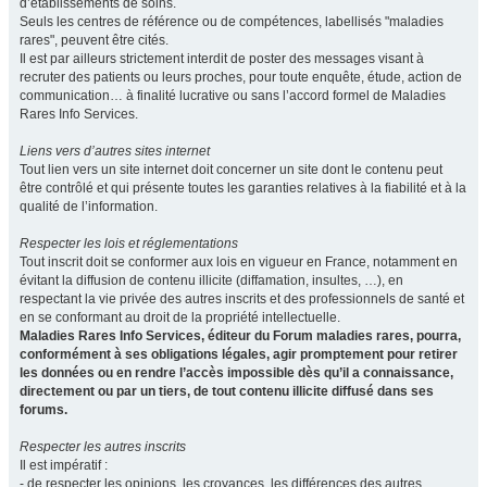
d’établissements de soins.
Seuls les centres de référence ou de compétences, labellisés "maladies
rares", peuvent être cités.
Il est par ailleurs strictement interdit de poster des messages visant à
recruter des patients ou leurs proches, pour toute enquête, étude, action de
communication… à finalité lucrative ou sans l’accord formel de Maladies
Rares Info Services.
Liens vers d’autres sites internet
Tout lien vers un site internet doit concerner un site dont le contenu peut
être contrôlé et qui présente toutes les garanties relatives à la fiabilité et à la
qualité de l’information.
Respecter les lois et réglementations
Tout inscrit doit se conformer aux lois en vigueur en France, notamment en
évitant la diffusion de contenu illicite (diffamation, insultes, …), en
respectant la vie privée des autres inscrits et des professionnels de santé et
en se conformant au droit de la propriété intellectuelle.
Maladies Rares Info Services, éditeur du Forum maladies rares, pourra,
conformément à ses obligations légales, agir promptement pour retirer
les données ou en rendre l’accès impossible dès qu’il a connaissance,
directement ou par un tiers, de tout contenu illicite diffusé dans ses
forums.
Respecter les autres inscrits
Il est impératif :
- de respecter les opinions, les croyances, les différences des autres