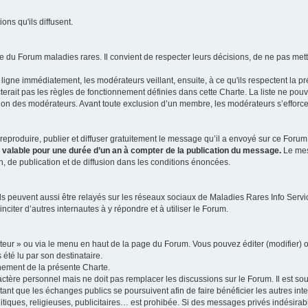
ns qu'ils diffusent.
 du Forum maladies rares. Il convient de respecter leurs décisions, de ne pas mettr
ligne immédiatement, les modérateurs veillant, ensuite, à ce qu'ils respectent la p
rait pas les règles de fonctionnement définies dans cette Charte. La liste ne pou
tion des modérateurs. Avant toute exclusion d’un membre, les modérateurs s’efforcen
eproduire, publier et diffuser gratuitement le message qu’il a envoyé sur ce Forum, 
t valable pour une durée d’un an à compter de la publication du message.
Le mess
n, de publication et de diffusion dans les conditions énoncées.
 peuvent aussi être relayés sur les réseaux sociaux de Maladies Rares Info Service
inciter d’autres internautes à y répondre et à utiliser le Forum.
ateur » ou via le menu en haut de la page du Forum. Vous pouvez éditer (modifier) o
 été lu par son destinataire.
nement de la présente Charte.
ère personnel mais ne doit pas remplacer les discussions sur le Forum. Il est souh
ant que les échanges publics se poursuivent afin de faire bénéficier les autres int
itiques, religieuses, publicitaires… est prohibée. Si des messages privés indésirabl