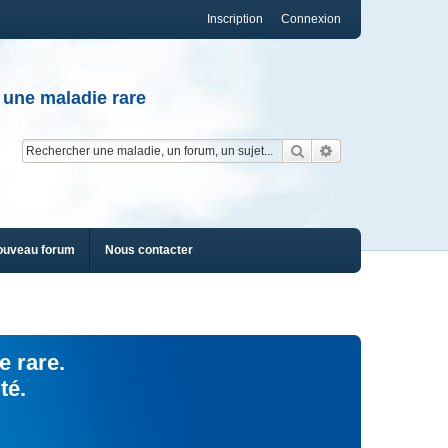
Inscription
Connexion
 une maladie rare
Rechercher
Recherche av
ouveau forum
Nous contacter
e rare.
té.