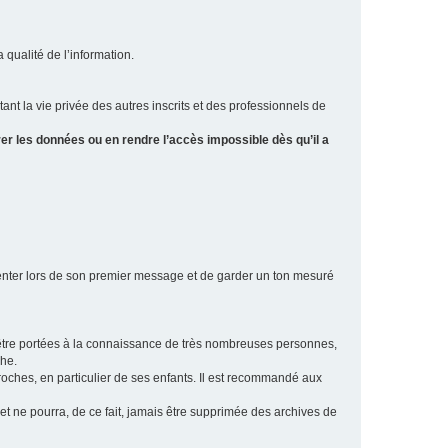
a qualité de l’information.
tant la vie privée des autres inscrits et des professionnels de
er les données ou en rendre l’accès impossible dès qu’il a
ésenter lors de son premier message et de garder un ton mesuré
t être portées à la connaissance de très nombreuses personnes,
che.
proches, en particulier de ses enfants. Il est recommandé aux
 et ne pourra, de ce fait, jamais être supprimée des archives de