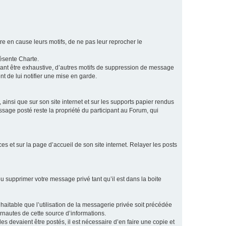
e en cause leurs motifs, de ne pas leur reprocher le
résente Charte.
vant être exhaustive, d’autres motifs de suppression de message
t de lui notifier une mise en garde.
ainsi que sur son site internet et sur les supports papier rendus
age posté reste la propriété du participant au Forum, qui
s et sur la page d’accueil de son site internet. Relayer les posts
u supprimer votre message privé tant qu’il est dans la boite
aitable que l’utilisation de la messagerie privée soit précédée
ernautes de cette source d’informations.
es devaient être postés, il est nécessaire d’en faire une copie et