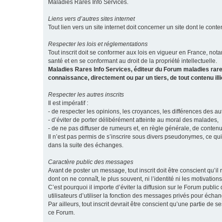
Maladies Rares Info Services.
Liens vers d’autres sites internet
Tout lien vers un site internet doit concerner un site dont le conten
Respecter les lois et réglementations
Tout inscrit doit se conformer aux lois en vigueur en France, notam
santé et en se conformant au droit de la propriété intellectuelle.
Maladies Rares Info Services, éditeur du Forum maladies rare
connaissance, directement ou par un tiers, de tout contenu ill
Respecter les autres inscrits
Il est impératif :
- de respecter les opinions, les croyances, les différences des aut
- d’éviter de porter délibérément atteinte au moral des malades,
- de ne pas diffuser de rumeurs et, en règle générale, de conten
Il n’est pas permis de s’inscrire sous divers pseudonymes, ce qu
dans la suite des échanges.
Caractère public des messages
Avant de poster un message, tout inscrit doit être conscient qu
dont on ne connaît, le plus souvent, ni l’identité ni les motivati
C’est pourquoi il importe d’éviter la diffusion sur le Forum publ
utilisateurs d’utiliser la fonction des messages privés pour éch
Par ailleurs, tout inscrit devrait être conscient qu’une partie de
ce Forum.