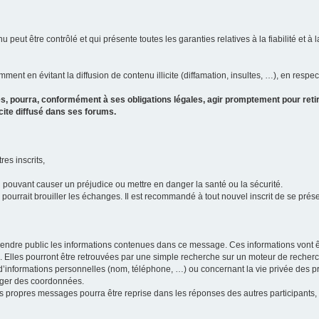
u peut être contrôlé et qui présente toutes les garanties relatives à la fiabilité et à l
ment en évitant la diffusion de contenu illicite (diffamation, insultes, …), en respec
s, pourra, conformément à ses obligations légales, agir promptement pour retir
icite diffusé dans ses forums.
res inscrits,
u pouvant causer un préjudice ou mettre en danger la santé ou la sécurité.
i pourrait brouiller les échanges. Il est recommandé à tout nouvel inscrit de se pr
’il rendre public les informations contenues dans ce message. Ces informations von
ons. Elles pourront être retrouvées par une simple recherche sur un moteur de recher
ic d’informations personnelles (nom, téléphone, …) ou concernant la vie privée des 
anger des coordonnées.
 ses propres messages pourra être reprise dans les réponses des autres participants,