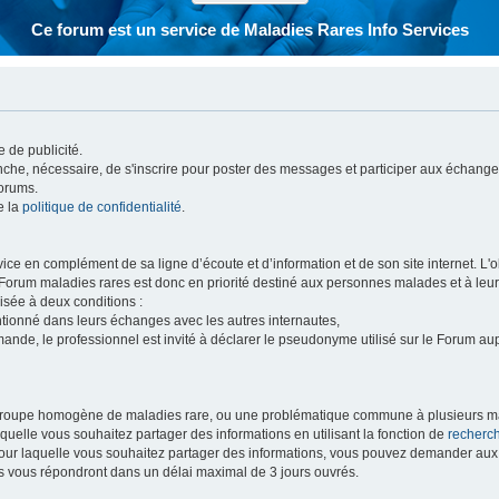
Ce forum est un service de Maladies Rares Info Services
 de publicité.
vanche, nécessaire, de s'inscrire pour poster des messages et participer aux échange
forums.
e la
politique de confidentialité
.
e en complément de sa ligne d’écoute et d’information et de son site internet. L'obj
 Forum maladies rares est donc en priorité destiné aux personnes malades et à leu
isée à deux conditions :
entionné dans leurs échanges avec les autres internautes,
mande, le professionnel est invité à déclarer le pseudonyme utilisé sur le Forum au
 groupe homogène de maladies rare, ou une problématique commune à plusieurs ma
aquelle vous souhaitez partager des informations en utilisant la fonction de
recherc
 pour laquelle vous souhaitez partager des informations, vous pouvez demander au
s vous répondront dans un délai maximal de 3 jours ouvrés.