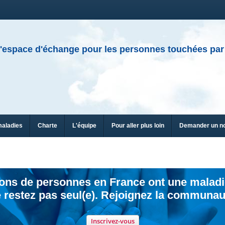
'espace d'échange pour les personnes touchées par
maladies
Charte
L'équipe
Pour aller plus loin
Demander un n
ions de personnes en France ont une maladi
 restez pas seul(e). Rejoignez la communau
Inscrivez-vous