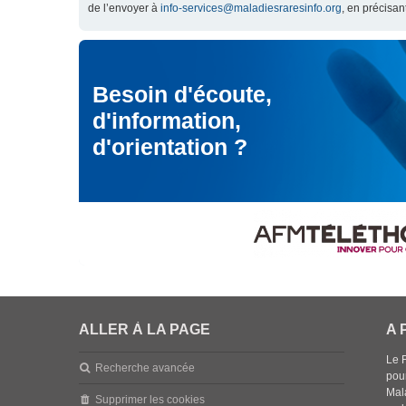
de l’envoyer à
info-services@maladiesraresinfo.org
, en précisan
Besoin d'écoute,
d'information,
d'orientation ?
ALLER À LA PAGE
A 
Le 
Recherche avancée
pou
Mala
Supprimer les cookies