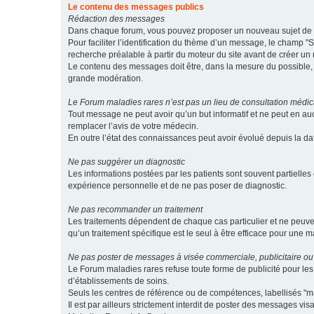
Le contenu des messages publics
Rédaction des messages
Dans chaque forum, vous pouvez proposer un nouveau sujet de di
Pour faciliter l’identification du thème d’un message, le champ "Su
recherche préalable à partir du moteur du site avant de créer un
Le contenu des messages doit être, dans la mesure du possible, br
grande modération.
Le Forum maladies rares n’est pas un lieu de consultation médic
Tout message ne peut avoir qu’un but informatif et ne peut en au
remplacer l’avis de votre médecin.
En outre l’état des connaissances peut avoir évolué depuis la d
Ne pas suggérer un diagnostic
Les informations postées par les patients sont souvent partielles 
expérience personnelle et de ne pas poser de diagnostic.
Ne pas recommander un traitement
Les traitements dépendent de chaque cas particulier et ne peuve
qu’un traitement spécifique est le seul à être efficace pour une m
Ne pas poster de messages à visée commerciale, publicitaire ou
Le Forum maladies rares refuse toute forme de publicité pour 
d’établissements de soins.
Seuls les centres de référence ou de compétences, labellisés "ma
Il est par ailleurs strictement interdit de poster des messages vi