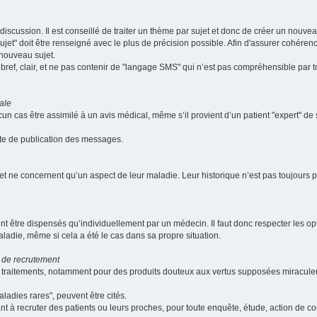
scussion. Il est conseillé de traiter un thème par sujet et donc de créer un nouv
jet" doit être renseigné avec le plus de précision possible. Afin d'assurer cohérence 
 nouveau sujet.
ef, clair, et ne pas contenir de "langage SMS" qui n’est pas compréhensible par tous
ale
cun cas être assimilé à un avis médical, même s’il provient d’un patient "expert" d
ate de publication des messages.
et ne concernent qu’un aspect de leur maladie. Leur historique n’est pas toujours pr
nt être dispensés qu’individuellement par un médecin. Il faut donc respecter les o
aladie, même si cela a été le cas dans sa propre situation.
 de recrutement
les traitements, notamment pour des produits douteux aux vertus supposées mira
ladies rares", peuvent être cités.
sant à recruter des patients ou leurs proches, pour toute enquête, étude, action de 