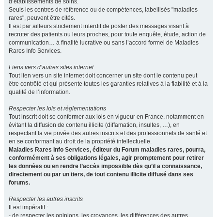
d’établissements de soins.
Seuls les centres de référence ou de compétences, labellisés "maladies
rares", peuvent être cités.
Il est par ailleurs strictement interdit de poster des messages visant à
recruter des patients ou leurs proches, pour toute enquête, étude, action de
communication… à finalité lucrative ou sans l’accord formel de Maladies
Rares Info Services.
Liens vers d’autres sites internet
Tout lien vers un site internet doit concerner un site dont le contenu peut
être contrôlé et qui présente toutes les garanties relatives à la fiabilité et à la
qualité de l’information.
Respecter les lois et réglementations
Tout inscrit doit se conformer aux lois en vigueur en France, notamment en
évitant la diffusion de contenu illicite (diffamation, insultes, …), en
respectant la vie privée des autres inscrits et des professionnels de santé et
en se conformant au droit de la propriété intellectuelle.
Maladies Rares Info Services, éditeur du Forum maladies rares, pourra,
conformément à ses obligations légales, agir promptement pour retirer
les données ou en rendre l’accès impossible dès qu’il a connaissance,
directement ou par un tiers, de tout contenu illicite diffusé dans ses
forums.
Respecter les autres inscrits
Il est impératif :
- de respecter les opinions, les croyances, les différences des autres