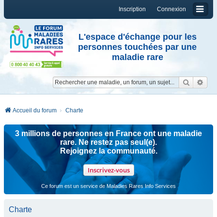
Inscription
Connexion
L'espace d'échange pour les
personnes touchées par une
maladie rare
Reche
Re
Accueil du forum
Charte
3 millions de personnes en France ont une maladie
rare. Ne restez pas seul(e).
Rejoignez la communauté.
Inscrivez-vous
Ce forum est un service de Maladies Rares Info Services
Charte