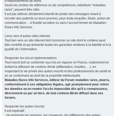
d’établissements de soins.
Seuls les centres de référence ou de compétences, labellisés "maladies
rares", peuvent être cités.
Il est par ailleurs strictement interdit de poster des messages visant à
recruter des patients ou leurs proches, pour toute enquête, étude, action de
communication… à finalité lucrative ou sans l’accord formel de Maladies
Rares Info Services.
Liens vers d’autres sites internet
Tout lien vers un site internet doit concerner un site dont le contenu peut
être contrôlé et qui présente toutes les garanties relatives à la fiabilité et à la
qualité de l’information.
Respecter les lois et réglementations
Tout inscrit doit se conformer aux lois en vigueur en France, notamment en
évitant la diffusion de contenu illicite (diffamation, insultes, …), en
respectant la vie privée des autres inscrits et des professionnels de santé et
en se conformant au droit de la propriété intellectuelle.
Maladies Rares Info Services, éditeur du Forum maladies rares, pourra,
conformément à ses obligations légales, agir promptement pour retirer
les données ou en rendre l’accès impossible dès qu’il a connaissance,
directement ou par un tiers, de tout contenu illicite diffusé dans ses
forums.
Respecter les autres inscrits
Il est impératif :
- de respecter les opinions, les croyances, les différences des autres