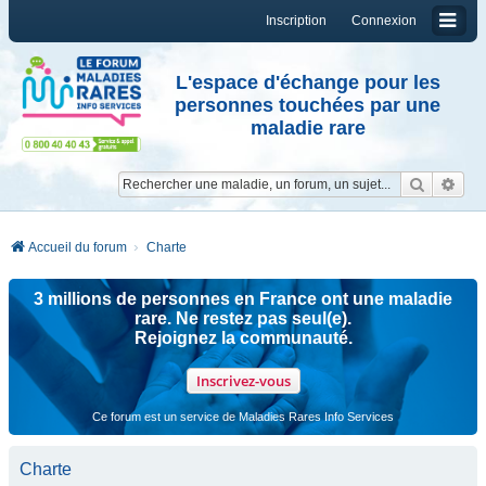
Inscription
Connexion
L'espace d'échange pour les
personnes touchées par une
maladie rare
Reche
Re
Accueil du forum
Charte
3 millions de personnes en France ont une maladie
rare. Ne restez pas seul(e).
Rejoignez la communauté.
Inscrivez-vous
Ce forum est un service de Maladies Rares Info Services
Charte