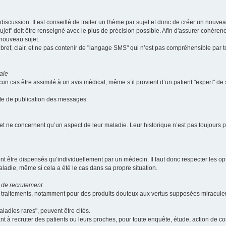
scussion. Il est conseillé de traiter un thème par sujet et donc de créer un nouv
jet" doit être renseigné avec le plus de précision possible. Afin d'assurer cohérence 
 nouveau sujet.
ef, clair, et ne pas contenir de "langage SMS" qui n’est pas compréhensible par tous
ale
cun cas être assimilé à un avis médical, même s’il provient d’un patient "expert" d
ate de publication des messages.
et ne concernent qu’un aspect de leur maladie. Leur historique n’est pas toujours pr
nt être dispensés qu’individuellement par un médecin. Il faut donc respecter les o
aladie, même si cela a été le cas dans sa propre situation.
 de recrutement
les traitements, notamment pour des produits douteux aux vertus supposées mira
ladies rares", peuvent être cités.
sant à recruter des patients ou leurs proches, pour toute enquête, étude, action de 