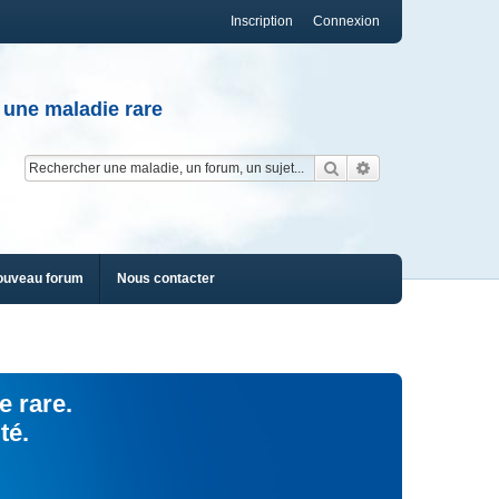
Inscription
Connexion
 une maladie rare
Rechercher
Recherche av
ouveau forum
Nous contacter
e rare.
té.