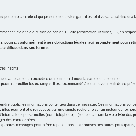
u peut être contrôlé et qui présente toutes les garanties relatives à la fiabilité et à l
ment en évitant la diffusion de contenu illicite (diffamation, insultes, …), en respec
s, pourra, conformément à ses obligations légales, agir promptement pour retir
icite diffusé dans ses forums.
res inscrits,
u pouvant causer un préjudice ou mettre en danger la santé ou la sécurité.
i pourrait brouiller les échanges. Il est recommandé à tout nouvel inscrit de se pr
’il rendre public les informations contenues dans ce message. Ces informations von
ons. Elles pourront être retrouvées par une simple recherche sur un moteur de recher
ic d’informations personnelles (nom, téléphone, …) ou concernant la vie privée des 
anger des coordonnées.
 ses propres messages pourra être reprise dans les réponses des autres participants,