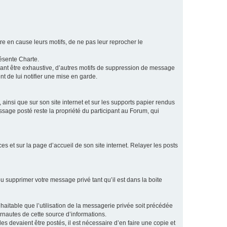
e en cause leurs motifs, de ne pas leur reprocher le
résente Charte.
vant être exhaustive, d’autres motifs de suppression de message
t de lui notifier une mise en garde.
ainsi que sur son site internet et sur les supports papier rendus
age posté reste la propriété du participant au Forum, qui
s et sur la page d’accueil de son site internet. Relayer les posts
u supprimer votre message privé tant qu’il est dans la boite
aitable que l’utilisation de la messagerie privée soit précédée
ernautes de cette source d’informations.
es devaient être postés, il est nécessaire d’en faire une copie et