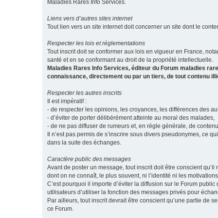
Maladies Rares Info Services.
Liens vers d’autres sites internet
Tout lien vers un site internet doit concerner un site dont le conten
Respecter les lois et réglementations
Tout inscrit doit se conformer aux lois en vigueur en France, notam
santé et en se conformant au droit de la propriété intellectuelle.
Maladies Rares Info Services, éditeur du Forum maladies rare
connaissance, directement ou par un tiers, de tout contenu ill
Respecter les autres inscrits
Il est impératif :
- de respecter les opinions, les croyances, les différences des aut
- d’éviter de porter délibérément atteinte au moral des malades,
- de ne pas diffuser de rumeurs et, en règle générale, de conten
Il n’est pas permis de s’inscrire sous divers pseudonymes, ce qu
dans la suite des échanges.
Caractère public des messages
Avant de poster un message, tout inscrit doit être conscient qu
dont on ne connaît, le plus souvent, ni l’identité ni les motivati
C’est pourquoi il importe d’éviter la diffusion sur le Forum publ
utilisateurs d’utiliser la fonction des messages privés pour éch
Par ailleurs, tout inscrit devrait être conscient qu’une partie de
ce Forum.