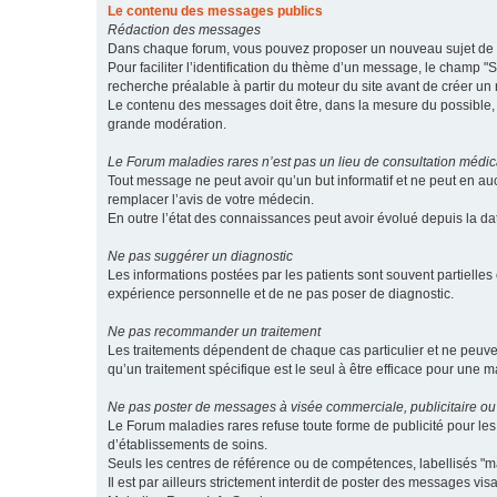
Le contenu des messages publics
Rédaction des messages
Dans chaque forum, vous pouvez proposer un nouveau sujet de di
Pour faciliter l’identification du thème d’un message, le champ "Su
recherche préalable à partir du moteur du site avant de créer un
Le contenu des messages doit être, dans la mesure du possible, br
grande modération.
Le Forum maladies rares n’est pas un lieu de consultation médic
Tout message ne peut avoir qu’un but informatif et ne peut en au
remplacer l’avis de votre médecin.
En outre l’état des connaissances peut avoir évolué depuis la d
Ne pas suggérer un diagnostic
Les informations postées par les patients sont souvent partielles 
expérience personnelle et de ne pas poser de diagnostic.
Ne pas recommander un traitement
Les traitements dépendent de chaque cas particulier et ne peuve
qu’un traitement spécifique est le seul à être efficace pour une m
Ne pas poster de messages à visée commerciale, publicitaire ou
Le Forum maladies rares refuse toute forme de publicité pour 
d’établissements de soins.
Seuls les centres de référence ou de compétences, labellisés "ma
Il est par ailleurs strictement interdit de poster des messages vi