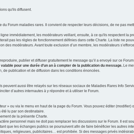
ns qu'ils diffusent.
 du Forum maladies rares. Il convient de respecter leurs décisions, de ne pas mettr
ligne immédiatement, les modérateurs veillant, ensuite, à ce qu'ils respectent la p
rait pas les règles de fonctionnement définies dans cette Charte. La liste ne pou
tion des modérateurs. Avant toute exclusion d’un membre, les modérateurs s’efforcen
eproduire, publier et diffuser gratuitement le message qu’il a envoyé sur ce Forum, 
t valable pour une durée d’un an à compter de la publication du message.
Le mess
n, de publication et de diffusion dans les conditions énoncées.
 peuvent aussi être relayés sur les réseaux sociaux de Maladies Rares Info Service
inciter d’autres internautes à y répondre et à utiliser le Forum.
ateur » ou via le menu en haut de la page du Forum. Vous pouvez éditer (modifier) o
 été lu par son destinataire.
nement de la présente Charte.
ère personnel mais ne doit pas remplacer les discussions sur le Forum. Il est souh
ant que les échanges publics se poursuivent afin de faire bénéficier les autres int
itiques, religieuses, publicitaires… est prohibée. Si des messages privés indésirabl