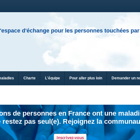
'espace d'échange pour les personnes touchées par
maladies
Charte
L'équipe
Pour aller plus loin
Demander un n
ions de personnes en France ont une maladi
 restez pas seul(e). Rejoignez la communau
Inscrivez-vous