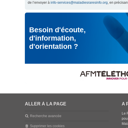
de l’envoyer à
info-services@maladiesraresinfo.org
, en précisan
Besoin d'écoute,
d'information,
d'orientation ?
ALLER À LA PAGE
A 
Le 
Recherche avancée
pou
Mala
Supprimer les cookies