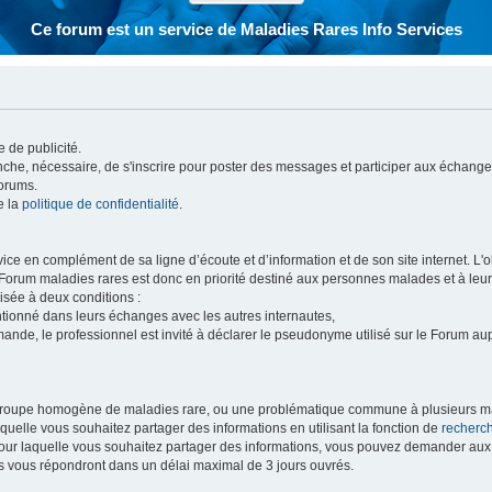
Ce forum est un service de Maladies Rares Info Services
 de publicité.
vanche, nécessaire, de s'inscrire pour poster des messages et participer aux échange
forums.
e la
politique de confidentialité
.
e en complément de sa ligne d’écoute et d’information et de son site internet. L'obj
 Forum maladies rares est donc en priorité destiné aux personnes malades et à leu
isée à deux conditions :
entionné dans leurs échanges avec les autres internautes,
mande, le professionnel est invité à déclarer le pseudonyme utilisé sur le Forum au
 groupe homogène de maladies rare, ou une problématique commune à plusieurs ma
aquelle vous souhaitez partager des informations en utilisant la fonction de
recherc
 pour laquelle vous souhaitez partager des informations, vous pouvez demander au
s vous répondront dans un délai maximal de 3 jours ouvrés.