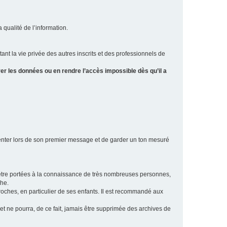
a qualité de l’information.
tant la vie privée des autres inscrits et des professionnels de
er les données ou en rendre l’accès impossible dès qu’il a
ésenter lors de son premier message et de garder un ton mesuré
t être portées à la connaissance de très nombreuses personnes,
che.
proches, en particulier de ses enfants. Il est recommandé aux
 et ne pourra, de ce fait, jamais être supprimée des archives de