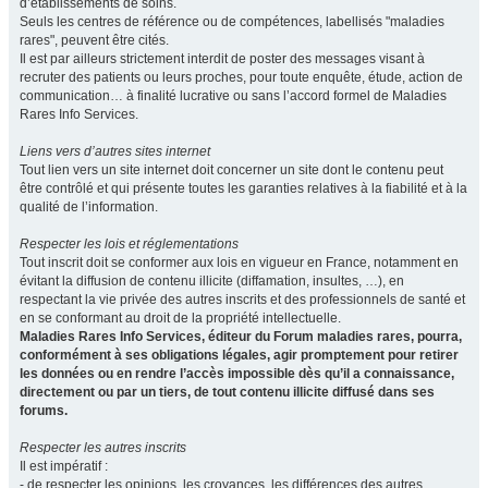
d’établissements de soins.
Seuls les centres de référence ou de compétences, labellisés "maladies
rares", peuvent être cités.
Il est par ailleurs strictement interdit de poster des messages visant à
recruter des patients ou leurs proches, pour toute enquête, étude, action de
communication… à finalité lucrative ou sans l’accord formel de Maladies
Rares Info Services.
Liens vers d’autres sites internet
Tout lien vers un site internet doit concerner un site dont le contenu peut
être contrôlé et qui présente toutes les garanties relatives à la fiabilité et à la
qualité de l’information.
Respecter les lois et réglementations
Tout inscrit doit se conformer aux lois en vigueur en France, notamment en
évitant la diffusion de contenu illicite (diffamation, insultes, …), en
respectant la vie privée des autres inscrits et des professionnels de santé et
en se conformant au droit de la propriété intellectuelle.
Maladies Rares Info Services, éditeur du Forum maladies rares, pourra,
conformément à ses obligations légales, agir promptement pour retirer
les données ou en rendre l’accès impossible dès qu’il a connaissance,
directement ou par un tiers, de tout contenu illicite diffusé dans ses
forums.
Respecter les autres inscrits
Il est impératif :
- de respecter les opinions, les croyances, les différences des autres