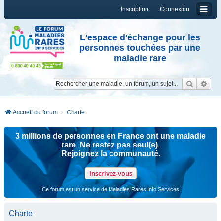
Inscription
Connexion
L'espace d'échange pour les
personnes touchées par une
maladie rare
Reche
Re
Accueil du forum
Charte
3 millions de personnes en France ont une maladie
rare. Ne restez pas seul(e).
Rejoignez la communauté.
Inscrivez-vous
Ce forum est un service de Maladies Rares Info Services
Charte