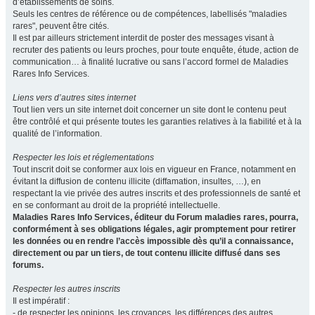
d’établissements de soins.
Seuls les centres de référence ou de compétences, labellisés "maladies
rares", peuvent être cités.
Il est par ailleurs strictement interdit de poster des messages visant à
recruter des patients ou leurs proches, pour toute enquête, étude, action de
communication… à finalité lucrative ou sans l’accord formel de Maladies
Rares Info Services.
Liens vers d’autres sites internet
Tout lien vers un site internet doit concerner un site dont le contenu peut
être contrôlé et qui présente toutes les garanties relatives à la fiabilité et à la
qualité de l’information.
Respecter les lois et réglementations
Tout inscrit doit se conformer aux lois en vigueur en France, notamment en
évitant la diffusion de contenu illicite (diffamation, insultes, …), en
respectant la vie privée des autres inscrits et des professionnels de santé et
en se conformant au droit de la propriété intellectuelle.
Maladies Rares Info Services, éditeur du Forum maladies rares, pourra,
conformément à ses obligations légales, agir promptement pour retirer
les données ou en rendre l’accès impossible dès qu’il a connaissance,
directement ou par un tiers, de tout contenu illicite diffusé dans ses
forums.
Respecter les autres inscrits
Il est impératif :
- de respecter les opinions, les croyances, les différences des autres