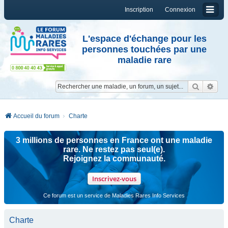
Inscription
Connexion
L'espace d'échange pour les
personnes touchées par une
maladie rare
Reche
Re
Accueil du forum
Charte
3 millions de personnes en France ont une maladie
rare. Ne restez pas seul(e).
Rejoignez la communauté.
Inscrivez-vous
Ce forum est un service de Maladies Rares Info Services
Charte