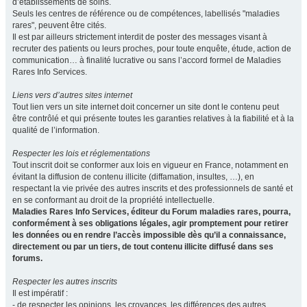
d’établissements de soins.
Seuls les centres de référence ou de compétences, labellisés "maladies
rares", peuvent être cités.
Il est par ailleurs strictement interdit de poster des messages visant à
recruter des patients ou leurs proches, pour toute enquête, étude, action de
communication… à finalité lucrative ou sans l’accord formel de Maladies
Rares Info Services.
Liens vers d’autres sites internet
Tout lien vers un site internet doit concerner un site dont le contenu peut
être contrôlé et qui présente toutes les garanties relatives à la fiabilité et à la
qualité de l’information.
Respecter les lois et réglementations
Tout inscrit doit se conformer aux lois en vigueur en France, notamment en
évitant la diffusion de contenu illicite (diffamation, insultes, …), en
respectant la vie privée des autres inscrits et des professionnels de santé et
en se conformant au droit de la propriété intellectuelle.
Maladies Rares Info Services, éditeur du Forum maladies rares, pourra,
conformément à ses obligations légales, agir promptement pour retirer
les données ou en rendre l’accès impossible dès qu’il a connaissance,
directement ou par un tiers, de tout contenu illicite diffusé dans ses
forums.
Respecter les autres inscrits
Il est impératif :
- de respecter les opinions, les croyances, les différences des autres