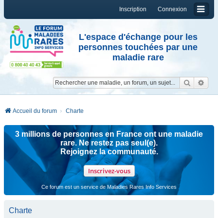
Inscription
Connexion
L'espace d'échange pour les
personnes touchées par une
maladie rare
Reche
Re
Accueil du forum
Charte
3 millions de personnes en France ont une maladie
rare. Ne restez pas seul(e).
Rejoignez la communauté.
Inscrivez-vous
Ce forum est un service de Maladies Rares Info Services
Charte